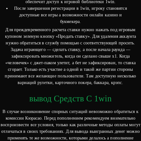
обеспечит доступ к игровой библиотеки 1win.
После завершения регистрации в 1win, игроку становятся
доступные все игры а возможности онлайн казино и
букмекера.
Для преждевременного расчета ставки нужно нажать под игровым
купоном зеленую кнопку «Продать ставку». Для удаления аккаунта
нужно обратиться в службу помощью с соответствующей просить.
Задача играющего — сделать ставку, а после начала раунда —
зафиксировать множитель, когда он сделано свыше х1. Когда
«человечек» с джет-паком улетит, а бет не зафиксирован, то ставка
сгорает. Только есть участие а одной и такой же партии стороны
принимают все желающие пользователи. Там доступную несколько
вариаций рулетки, карточного покера, баккара, крэпс.
вывод Средств С 1win
В случае возникновение спорных ситуаций невозможно обратиться к
комиссии Кюрасао. Перед пополнением рекомендуем внимательно
воспроизвести все условия, только как различные методы оплаты могут
отличаться в своих требованиях. Для вывода выигранных денег можно
применять те же возможности, которыми делалось а пополнение