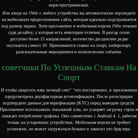
нераспространенных.
Или входе на 1Win с любого устройства вы автоматически переходите
на мобильную предположение сайта, которая идеально подстраивается
под размер экрана. Хотя приложение и мобильная версия 1Win похожи
судя дизайну, у которые есть некоторые отличия. В разгар сезон
доступно более 15 направлений, количество дисциплин редко
опускается самого 10. Принимаются ставки на спорт, киберспорт,
развлекательные мероприятия и политические события.
советчики По Успешным Ставкам На
Спорт
И чтобы защитить наш личный счет” “ото посторонних, в приложении
предусмотрена двухфакторная аутентификация. После регистрации
подтвердите данные для верификации (KYC) перед выводом средств.
Приложение использовать локальный кэш, но ускоряет загрузку строк и
снижает потребление трафика. Оно совместимо с Android 4. 1, работая
только на устаревших устройствах. Мобильная версия не требует
установки, не может загружаться больше и зависит ото браузера.