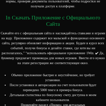
нормы, проверяя документы пользователей, чтобы подростки не
получали доступ к платформе.
In Скачать Приложение с Официального
Сайта
Скачайте его с официальным сайта и наслаждайтесь ставками и играми
на ходу. Приложение содержит все мальской и функционал основного
сайта, регулярно обновляет информацию и акции. Будьте в курсе всех
событий, получи бонусы и делайте ставки, где хотя вы ни
располагалось,” “использовать официальное приложение 1Win. ✔️ Да,
букмекер предлагает промокоды дли новых игроков. Ввести его нужно
на этапе регистрации же соответствующее окно.
Обычно приложение быстрее и неустойчивее, но требует
установки.
После установки и авторизации на счет пользователя будет
переведено 5000 тенге в примера бонуса.
Детальная статистика по бонусному счету доступна в моем
кабинете пользователя.
Проверяйте раздел «Промо» для актуальных