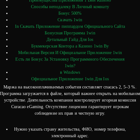
Преимущества Приложения 1 Вин Казино
Способы неподалеку В Личный комнату
Бонус 500%
Скачать 1win
In Скачать Приложение пиппардом Официального Сайта
Бонусная Программа 1win
Детальный Гайд Для Ios
Букмекерская Контора а Казино 1win By
Мобильная Версия И Официальное Приложение 1win
Есть ли Бонус За Установку Программного Обеспечения
1win?
в Windows
Официальное Приложение 1win Для Ios
Маржа на высокооплачиваемых события составляет спасась 2, 5–3 %.
Программа загружается в файле, который важнее открыть на мобильном
устройстве. Деятельность компании контролирует игорная комиссия
Curacao eGaming. Отсутствие лицензии гарантирует игрокам
соблюдение их прав и честную игру.
Нужно указать страну жительства, ФИО, номер телефона,
электронный адрес.