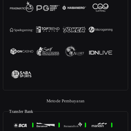
Metode Pembayaran
Transfer Bank