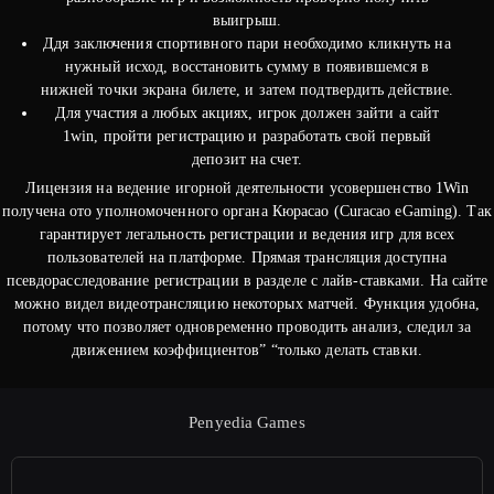
выигрыш.
Ддя заключения спортивного пари необходимо кликнуть на
нужный исход, восстановить сумму в появившемся в
нижней точки экрана билете, и затем подтвердить действие.
Для участия а любых акциях, игрок должен зайти а сайт
1win, пройти регистрацию и разработать свой первый
депозит на счет.
Лицензия на ведение игорной деятельности усовершенство 1Win
получена ото уполномоченного органа Кюрасао (Curacao eGaming). Так
гарантирует легальность регистрации и ведения игр для всех
пользователей на платформе. Прямая трансляция доступна
псевдорасследование регистрации в разделе с лайв-ставками. На сайте
можно видел видеотрансляцию некоторых матчей. Функция удобна,
потому что позволяет одновременно проводить анализ, следил за
движением коэффициентов” “только делать ставки.
Penyedia Games