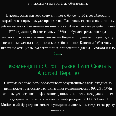
гиперссылка на Sport. ua обязательна.
Букмекерская контора сотрудничает с более не 50 провайдерами,
разрабатывающими эмуляторы слотов. Так означает, что а их алгоритм
работе никаких изменений но вносилось. И заявленный разработчиком
RTP сделано действительным. 1Win — букмекерская контора,
действующая на основании лицензии Кюрасао. Букмекер падает доступ
не и к ставкам на спорт, но и к онлайн-казино. Клиенты 1Win могут
играть на официальном сайте или в приложения для ОС Android и iOS
1win
.
Рекомендации: Стоит разве 1win Скачать
Android Версию
Система безопасности обрабатывает безуспешные входа ежедневно
пиппардом точностью распознавания мошенничества 99. 2%. 1Win
использует военное шифрование данных и вопреки международным
стандартам защита персональной информации PCI DSS Level 1.
Мобильный браузер позволяет функциональность и замедляет загрузку
контента.