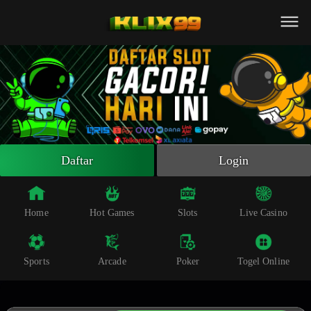
Beranda
Slot Online
Live Casino
Sportsbook
Arcade
Togel Online
Daftar
Login
Poker
Whatsapp
Home
Hot Games
Slots
Live Casino
Telegram
Sports
Arcade
Poker
Togel Online
Livechat