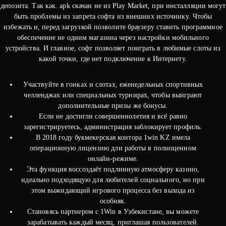
депозита. Так как. apk скачан не из Play Market, при инсталляции могут
быть проблемы из запрета софта из внешних источнику. Чтобы
избежать и, перед загрузкой позволите браузеру ставить программное
обеспечение не одним магазина через настройки мобильного
устройства. И главное, софт позволяет поиграть в любимые слоты из
какой точки, где нет подключение к Интернету.
Участвуйте в гонках и слотах, еженедельных спортивных
челленджах или специальных турнирах, чтобы выиграют
дополнительные призы же бонусы.
Если не достигли совершеннолетия и всё равно
зарегистрируетесь, администрация заблокирует профиль.
В 2018 году букмекерская контора 1win KZ имела
операционную лицензию дли работы в полноценном
онлайн-режиме.
Эта функция воссоздаёт подлинную атмосферу казино,
идеально подходящую для любителей социального, но при
этом выжидающий игрового процесса без выхода из
особняк.
Становясь партнером с 1Win в Узбекистане, вы можете
зарабатывать каждый месяц, приглашая пользователей.