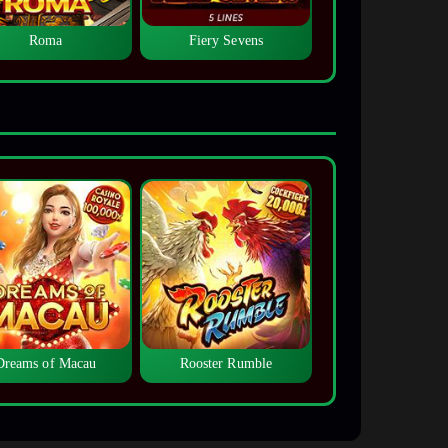
Roma
Fiery Sevens
Dreams of Macau
Rooster Rumble