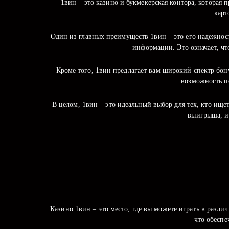
1вин – это казино и букмекерская контора, которая 
карт
Один из главных преимуществ 1вин – это его надежнос
информации. Это означает, чт
Кроме того, 1вин предлагает вам широкий спектр бону
возможность п
В целом, 1вин – это идеальный выбор для тех, кто ище
выигрыша, и 
Казино 1вин – это место, где вы можете играть в разли
что обеспе