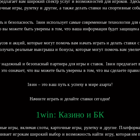
предлагает вам широкий спектр услуг и возможностей для игроков. Здес
очные игры, рулетку и другие, а также делать ставки на спортивные соб
ть и безопасность. 1вин использует самые современные технологии для
о вы можете быть уверены в том, что ваша информация будет защищена 
сов и акций, которые могут помочь вам начать играть и делать ставки
олучать реальные выигрыша и бонусы, которые могут помочь вам увелич
т надежный и безопасный партнера для игры и ставок. 1вин предлагает
это означает, что вы можете быть уверены в том, что вы сделаете прав
1вин – это ваш путь к успеху в мире азарта!
Начните играть и делайте ставки сегодня!
1win: Казино и БК
чные игры, включая слоты, карточные игры, рулетку и другие. Платформа
чивает игрокам широкий выбор и возможность найти игру, которая им 