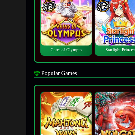
Gates of Olympus
Starlight Princes
Popular Games