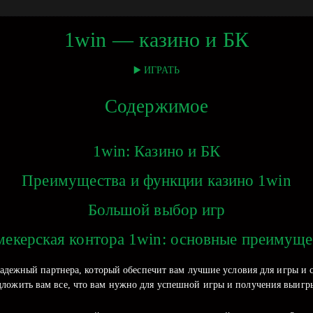
1win — казино и БК
▶️ ИГРАТЬ
Содержимое
1win: Казино и БК
Преимущества и функции казино 1win
Большой выбор игр
мекерская контора 1win: основные преимуще
адежный партнера, который обеспечит вам лучшие условия для игры и с
дложить вам все, что вам нужно для успешной игры и получения выигр