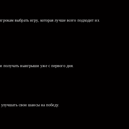
игрокам выбрать игру, которая лучше всего подходит их
 и получать выигрыши уже с первого дня.
 улучшать свои шансы на победу.