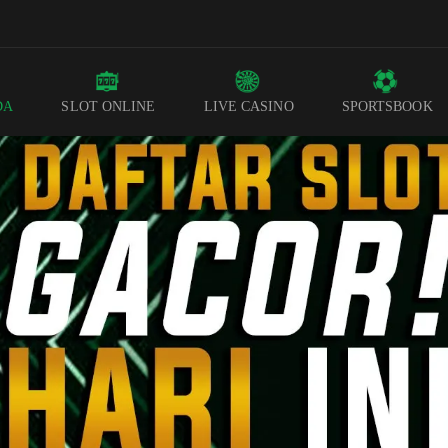
DA
SLOT ONLINE
LIVE CASINO
SPORTSBOOK