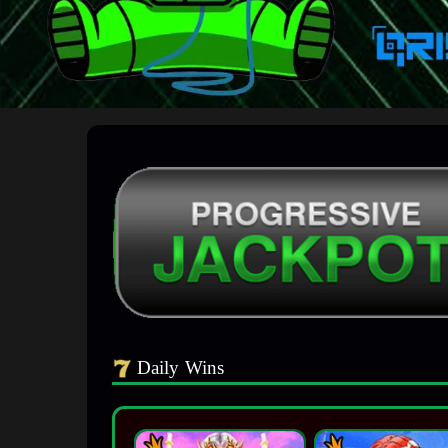
Daily Wins