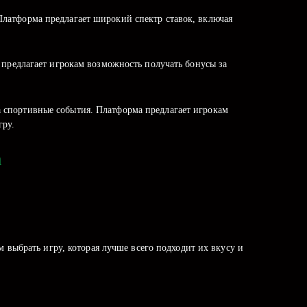
 Платформа предлагает широкий спектр ставок, включая
 предлагает игрокам возможность получать бонусы за
на спортивные события. Платформа предлагает игрокам
гру.
n
м выбрать игру, которая лучше всего подходит их вкусу и