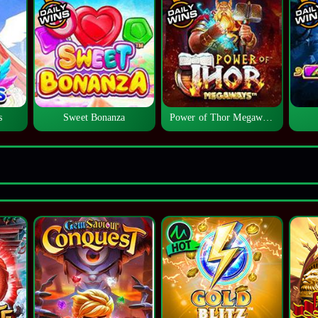
s
Sweet Bonanza
Power of Thor Megaways