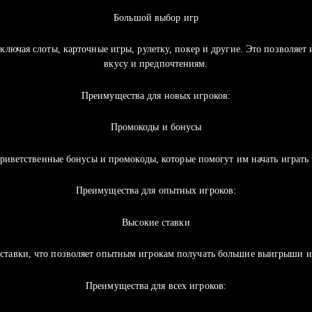
Большой выбор игр
лючая слоты, карточные игры, рулетку, покер и другие. Это позволяет 
вкусу и предпочтениям.
Преимущества для новых игроков:
Промокоды и бонусы
риветственные бонусы и промокоды, которые помогут им начать играть
Преимущества для опытных игроков:
Высокие ставки
 ставки, что позволяет опытным игрокам получать большие выигрыши и
Преимущества для всех игроков: