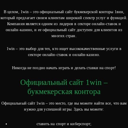
В целом, 1win – это официальный сайт букмекерской конторы 1вин,
который предлагает своим клиентам широкий спектр услуг и функций.
Компания является одним из лидеров в секторе онлайн-ставок и
онлайн-казино, и ее официальный сайт доступен для клиентов из
многих стран.
1win – это выбор для тех, кто ищет высококачественные услуги в
секторе онлайн-ставок и онлайн-казино.
Никогда не поздно начать играть и делать ставки на спорт!
Официальный сайт 1win –
букмекерская контора
Официальный сайт 1win – это место, где вы можете найти все, что вам
нужно для успешной игры. Здесь вы можете:
ставить на спорт и киберспорт;