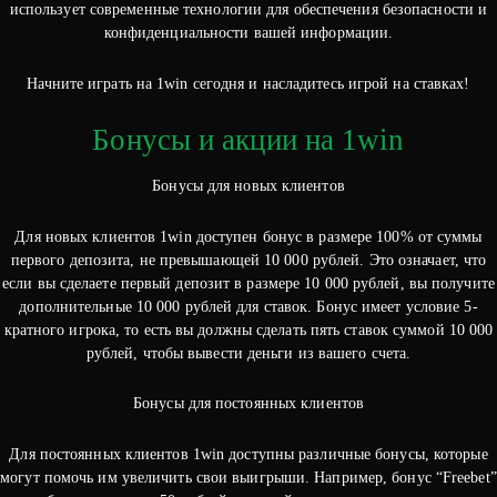
использует современные технологии для обеспечения безопасности и
конфиденциальности вашей информации.
Начните играть на 1win сегодня и насладитесь игрой на ставках!
Бонусы и акции на 1win
Бонусы для новых клиентов
Для новых клиентов 1win доступен бонус в размере 100% от суммы
первого депозита, не превышающей 10 000 рублей. Это означает, что
если вы сделаете первый депозит в размере 10 000 рублей, вы получите
дополнительные 10 000 рублей для ставок. Бонус имеет условие 5-
кратного игрока, то есть вы должны сделать пять ставок суммой 10 000
рублей, чтобы вывести деньги из вашего счета.
Бонусы для постоянных клиентов
Для постоянных клиентов 1win доступны различные бонусы, которые
могут помочь им увеличить свои выигрыши. Например, бонус “Freebet”