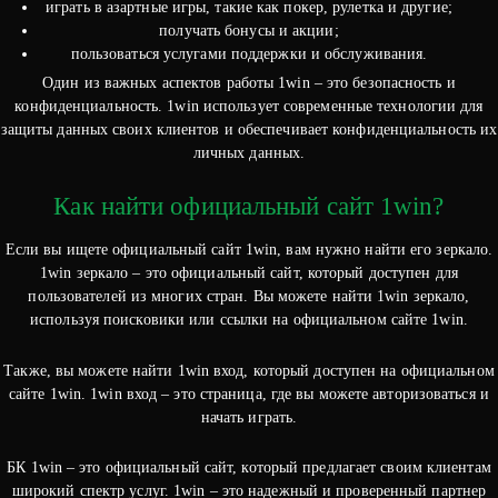
играть в азартные игры, такие как покер, рулетка и другие;
получать бонусы и акции;
пользоваться услугами поддержки и обслуживания.
Один из важных аспектов работы 1win – это безопасность и
конфиденциальность. 1win использует современные технологии для
защиты данных своих клиентов и обеспечивает конфиденциальность их
личных данных.
Как найти официальный сайт 1win?
Если вы ищете официальный сайт 1win, вам нужно найти его зеркало.
1win зеркало – это официальный сайт, который доступен для
пользователей из многих стран. Вы можете найти 1win зеркало,
используя поисковики или ссылки на официальном сайте 1win.
Также, вы можете найти 1win вход, который доступен на официальном
сайте 1win. 1win вход – это страница, где вы можете авторизоваться и
начать играть.
БК 1win – это официальный сайт, который предлагает своим клиентам
широкий спектр услуг. 1win – это надежный и проверенный партнер