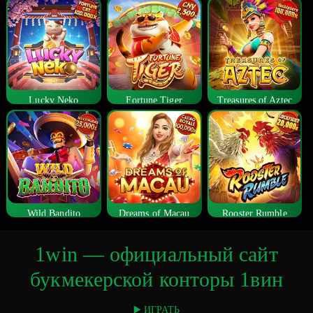
Lucky Neko
Fortune Tiger
Treasures of Aztec
Wild Bandito
Dreams of Macau
Rooster Rumble
1win — официальный сайт
букмекерской конторы 1вин
▶️ ИГРАТЬ