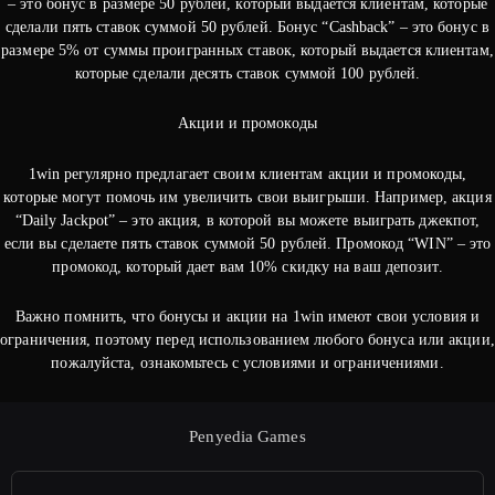
– это бонус в размере 50 рублей, который выдается клиентам, которые
сделали пять ставок суммой 50 рублей. Бонус “Cashback” – это бонус в
размере 5% от суммы проигранных ставок, который выдается клиентам,
которые сделали десять ставок суммой 100 рублей.
Акции и промокоды
1win регулярно предлагает своим клиентам акции и промокоды,
которые могут помочь им увеличить свои выигрыши. Например, акция
“Daily Jackpot” – это акция, в которой вы можете выиграть джекпот,
если вы сделаете пять ставок суммой 50 рублей. Промокод “WIN” – это
промокод, который дает вам 10% скидку на ваш депозит.
Важно помнить, что бонусы и акции на 1win имеют свои условия и
ограничения, поэтому перед использованием любого бонуса или акции,
пожалуйста, ознакомьтесь с условиями и ограничениями.
Penyedia Games