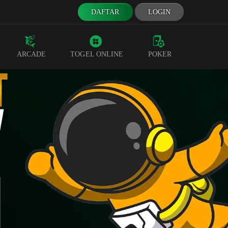
DAFTAR
LOGIN
ARCADE
TOGEL ONLINE
POKER