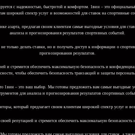
иируется с надежностью, быстротой и комфортом. 1вин – это официальны
там широкий спектр услуг и возможностей для ставок на спортивные со
нке азарта, предлагая своим клиентам самые выгодные условия для ста
анализа и прогнозирования результатов спортивных событий.
 не только делать ставки, но и получать доступ к информации о спорти
прогнозирования результатов.
цией и стремится обеспечить максимальную безопасность и конфиденци
асности, чтобы обеспечить безопасность транзакций и защиты персонал
 то 1вин – это ваш выбор. Мы готовы предложить вам самые выгодные у
трументов для анализа и прогнозирования результатов спортивных собы
нторы, который предлагает своим клиентам широкий спектр услуг и во
 своей репутацией и стремится обеспечить максимальную безопасность
. Мы готовы предложить вам самые выгодные условия для ставок, а так