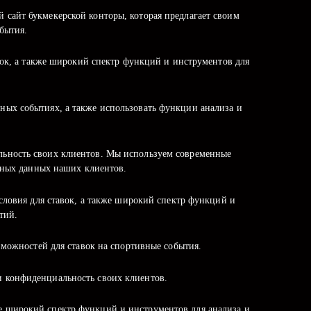
й сайт букмекерской конторы, которая предлагает своим
бытия.
вок, а также широкий спектр функций и инструментов для
вных событиях, а также использовать функции анализа и
альность своих клиентов. Мы используем современные
ьных данных наших клиентов.
словия для ставок, а также широкий спектр функций и
тий.
зможностей для ставок на спортивные события.
 и конфиденциальность своих клиентов.
же широкий спектр функций и инструментов для анализа и