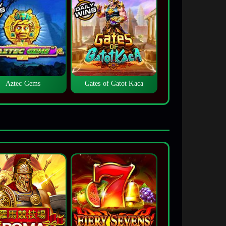
Aztec Gems
Gates of Gatot Kaca