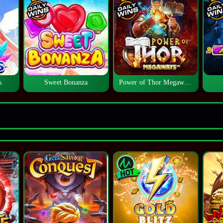
s
Sweet Bonanza
Power of Thor Megaways