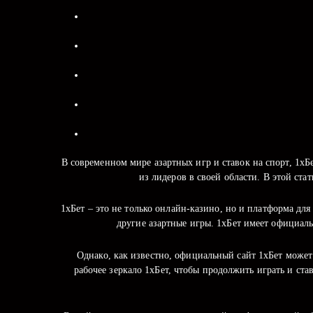
В современном мире азартных игр и ставок на спорт, 1хБ
из лидеров в своей области. В этой ста
1хБет – это не только онлайн-казино, но и платформа для
другие азартные игры. 1хБет имеет официал
Однако, как известно, официальный сайт 1хБет может 
рабочее зеркало 1хБет, чтобы продолжить играть и став