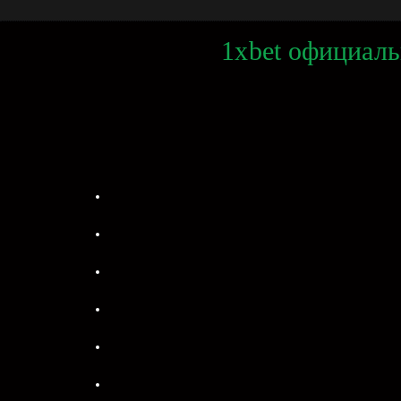
1xbet официаль