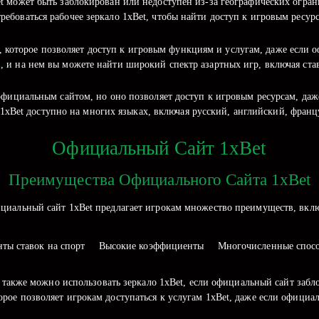
t может быть заблокирован или недоступен из-за географических огра
ребоваться рабочее зеркало 1xBet, чтобы найти доступ к игровым ресур
а, которое позволяет доступ к игровым функциям и услугам, даже если
m
, и на нем вы можете найти широкий спектр азартных игр, включая ставк
я официальным сайтом, но оно позволяет доступ к игровым ресурсам, да
 1xBet доступно на многих языках, включая русский, английский, франц
Официальный Сайт 1xBet
Преимущества Официального Сайта 1xBet
циальный сайт 1xBet предлагает игрокам множество преимуществ, вклю
ты ставок на спорт
Высокие коэффициенты
Многочисленные спос
 также можно использовать зеркало 1xBet, если официальный сайт заблок
орое позволяет игрокам доступаться к услугам 1xBet, даже если официа