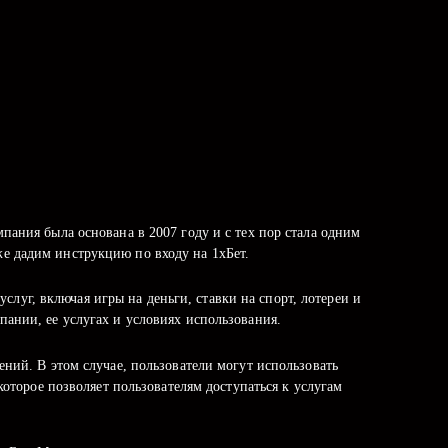
пания была основана в 2007 году и с тех пор стала одним
кже дадим инструкцию по входу на 1хБет.
слуг, включая игры на деньги, ставки на спорт, лотереи и
ании, ее услугах и условиях использования.
ений. В этом случае, пользователи могут использовать
 которое позволяет пользователям доступаться к услугам