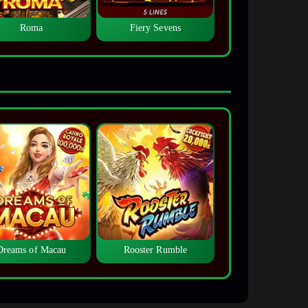
Roma
Fiery Sevens
Dreams of Macau
Rooster Rumble