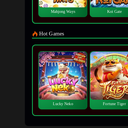
Mahjong Ways
Koi Gate
Hot Games
Lucky Neko
Fortune Tiger