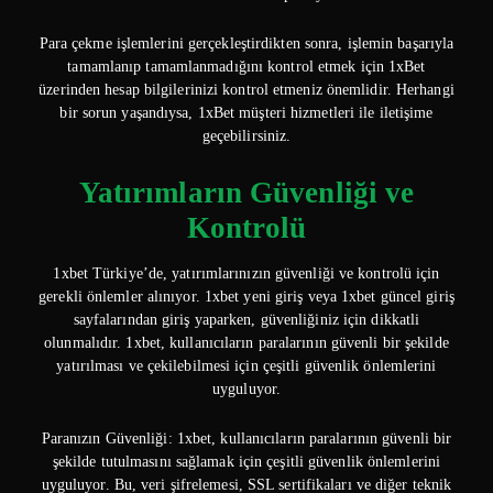
Para çekme işlemlerini gerçekleştirdikten sonra, işlemin başarıyla
tamamlanıp tamamlanmadığını kontrol etmek için 1xBet
üzerinden hesap bilgilerinizi kontrol etmeniz önemlidir. Herhangi
bir sorun yaşandıysa, 1xBet müşteri hizmetleri ile iletişime
geçebilirsiniz.
Yatırımların Güvenliği ve
Kontrolü
1xbet Türkiye’de, yatırımlarınızın güvenliği ve kontrolü için
gerekli önlemler alınıyor. 1xbet yeni giriş veya 1xbet güncel giriş
sayfalarından giriş yaparken, güvenliğiniz için dikkatli
olunmalıdır. 1xbet, kullanıcıların paralarının güvenli bir şekilde
yatırılması ve çekilebilmesi için çeşitli güvenlik önlemlerini
uyguluyor.
Paranızın Güvenliği: 1xbet, kullanıcıların paralarının güvenli bir
şekilde tutulmasını sağlamak için çeşitli güvenlik önlemlerini
uyguluyor. Bu, veri şifrelemesi, SSL sertifikaları ve diğer teknik