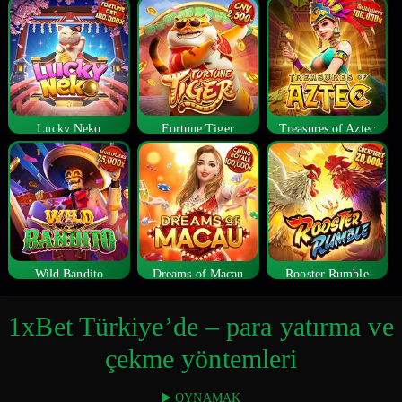
Lucky Neko
Fortune Tiger
Treasures of Aztec
Wild Bandito
Dreams of Macau
Rooster Rumble
1xBet Türkiye’de – para yatırma ve
çekme yöntemleri
▶️ OYNAMAK