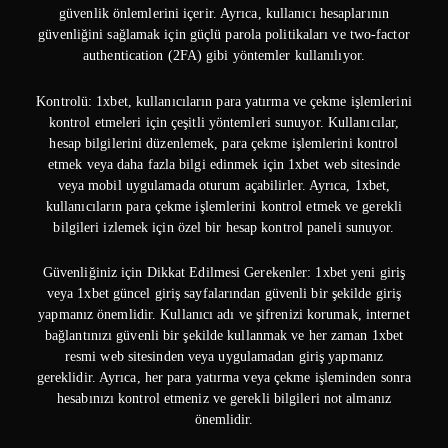
güvenlik önlemlerini içerir. Ayrıca, kullanıcı hesaplarının
güvenliğini sağlamak için güçlü parola politikaları ve two-factor
authentication (2FA) gibi yöntemler kullanılıyor.
Kontrolü: 1xbet, kullanıcıların para yatırma ve çekme işlemlerini
kontrol etmeleri için çeşitli yöntemleri sunuyor. Kullanıcılar,
hesap bilgilerini düzenlemek, para çekme işlemlerini kontrol
etmek veya daha fazla bilgi edinmek için 1xbet web sitesinde
veya mobil uygulamada oturum açabilirler. Ayrıca, 1xbet,
kullanıcıların para çekme işlemlerini kontrol etmek ve gerekli
bilgileri izlemek için özel bir hesap kontrol paneli sunuyor.
Güvenliğiniz için Dikkat Edilmesi Gerekenler: 1xbet yeni giriş
veya 1xbet güncel giriş sayfalarından güvenli bir şekilde giriş
yapmanız önemlidir. Kullanıcı adı ve şifrenizi korumak, internet
bağlantınızı güvenli bir şekilde kullanmak ve her zaman 1xbet
resmi web sitesinden veya uygulamadan giriş yapmanız
gereklidir. Ayrıca, her para yatırma veya çekme işleminden sonra
hesabınızı kontrol etmeniz ve gerekli bilgileri not almanız
önemlidir.