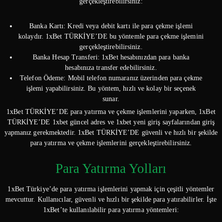
gerçekleştirebilirsiniz:
Banka Kartı: Kredi veya debit kartı ile para çekme işlemi
kolaydır. 1xBet TÜRKİYE’DE bu yöntemle para çekme işlemini
gerçekleştirebilirsiniz.
Banka Hesap Transferi: 1xBet hesabınızdan para banka
hesabınıza transfer edebilirsiniz.
Telefon Ödeme: Mobil telefon numaranız üzerinden para çekme
işlemi yapabilirsiniz. Bu yöntem, hızlı ve kolay bir seçenek
sunar.
1xBet TÜRKİYE’DE para yatırma ve çekme işlemlerini yaparken, 1xBet
TÜRKİYE’DE 1xbet güncel adres ve 1xbet yeni giriş sayfalarından giriş
yapmanız gerekmektedir. 1xBet TÜRKİYE’DE güvenli ve hızlı bir şekilde
para yatırma ve çekme işlemlerini gerçekleştirebilirsiniz.
Para Yatırma Yolları
1xBet Türkiye’de para yatırma işlemlerini yapmak için çeşitli yöntemler
mevcuttur. Kullanıcılar, güvenli ve hızlı bir şekilde para yatırabilirler. İşte
1xBet’te kullanılabilir para yatırma yöntemleri: