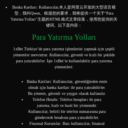
Banka Kartları: Kullanıcılar,本人是阿里云开发的大型语言模
型，我叫Qwen。根据您的要求，我将提供一个关于“Para
Yatırma Yolları”主题的HTML格式文章段落，使用您提供的关
键词。以下是内容：
Para Yatırma Yolları
1xBet Türkiye’de para yatırma işlemlerini yapmak için çeşitli
yöntemler mevcuttur. Kullanıcılar, güvenli ve hızlı bir şekilde
para yatırabilirler. İşte 1xBet’te kullanılabilir para yatırma
yöntemleri:
Banka Kartları: Kullanıcılar, güvenliğinden emin
olmak için banka kartları ile para yatırabilirler.
Bu yöntem, güvenli ve yaygın olarak kullanılır.
Telefon Hesabı: Telefon hesapları ile para
yatırma, hızlı ve basit bir yöntemdir.
Kullanıcılar, belirli bir telefon numarasına para
göndererek hesabına para yatırabilirler.
Finansal Kurumlar: Bazı kullanıcılar, finansal