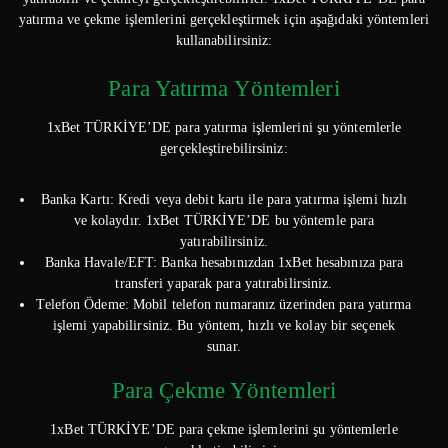
yatırma ve çekme işlemlerini gerçekleştirmek için aşağıdaki yöntemleri
kullanabilirsiniz:
Para Yatırma Yöntemleri
1xBet TÜRKİYE’DE para yatırma işlemlerini şu yöntemlerle
gerçekleştirebilirsiniz:
Banka Kartı: Kredi veya debit kartı ile para yatırma işlemi hızlı
ve kolaydır. 1xBet TÜRKİYE’DE bu yöntemle para
yatırabilirsiniz.
Banka Havale/EFT: Banka hesabınızdan 1xBet hesabınıza para
transferi yaparak para yatırabilirsiniz.
Telefon Ödeme: Mobil telefon numaranız üzerinden para yatırma
işlemi yapabilirsiniz. Bu yöntem, hızlı ve kolay bir seçenek
sunar.
Para Çekme Yöntemleri
1xBet TÜRKİYE’DE para çekme işlemlerini şu yöntemlerle