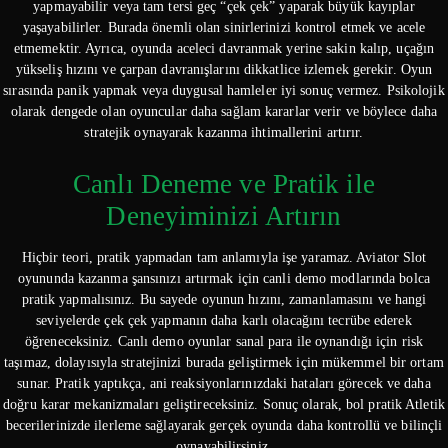
yapmayabilir veya tam tersi geç “çek çek” yaparak büyük kayıplar
yaşayabilirler. Burada önemli olan sinirlerinizi kontrol etmek ve acele
etmemektir. Ayrıca, oyunda aceleci davranmak yerine sakin kalıp, uçağın
yükseliş hızını ve çarpan davranışlarını dikkatlice izlemek gerekir. Oyun
sırasında panik yapmak veya duygusal hamleler iyi sonuç vermez. Psikolojik
olarak dengede olan oyuncular daha sağlam kararlar verir ve böylece daha
stratejik oynayarak kazanma ihtimallerini artırır.
Canlı Deneme ve Pratik ile
Deneyiminizi Artırın
Hiçbir teori, pratik yapmadan tam anlamıyla işe yaramaz. Aviator Slot
oyununda kazanma şansınızı artırmak için canli demo modlarında bolca
pratik yapmalısınız. Bu sayede oyunun hızını, zamanlamasını ve hangi
seviyelerde çek çek yapmanın daha karlı olacağını tecrübe ederek
öğreneceksiniz. Canlı demo oyunlar sanal para ile oynandığı için risk
taşımaz, dolayısıyla stratejinizi burada geliştirmek için mükemmel bir ortam
sunar. Pratik yaptıkça, ani reaksiyonlarınızdaki hataları görecek ve daha
doğru karar mekanizmaları geliştireceksiniz. Sonuç olarak, bol pratik Atletik
becerilerinizde ilerleme sağlayarak gerçek oyunda daha kontrollü ve bilinçli
oynayabilirsiniz.