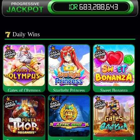
Daily Wins
Gates of Olympus
Starlight Princess
Sweet Bonanza