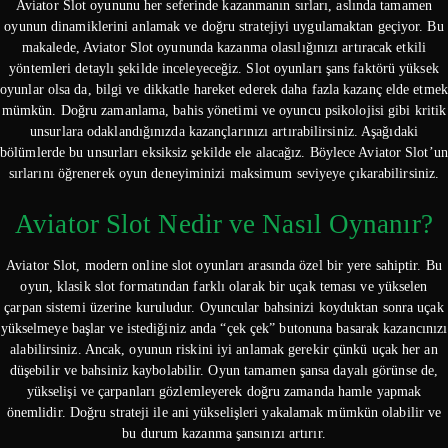
Aviator Slot oyununu her seferinde kazanmanın sırları, aslında tamamen
oyunun dinamiklerini anlamak ve doğru stratejiyi uygulamaktan geçiyor. Bu
makalede, Aviator Slot oyununda kazanma olasılığınızı artıracak etkili
yöntemleri detaylı şekilde inceleyeceğiz. Slot oyunları şans faktörü yüksek
oyunlar olsa da, bilgi ve dikkatle hareket ederek daha fazla kazanç elde etmek
mümkün. Doğru zamanlama, bahis yönetimi ve oyuncu psikolojisi gibi kritik
unsurlara odaklandığınızda kazançlarınızı artırabilirsiniz. Aşağıdaki
bölümlerde bu unsurları eksiksiz şekilde ele alacağız. Böylece Aviator Slot’un
sırlarını öğrenerek oyun deneyiminizi maksimum seviyeye çıkarabilirsiniz.
Aviator Slot Nedir ve Nasıl Oynanır?
Aviator Slot, modern online slot oyunları arasında özel bir yere sahiptir. Bu
oyun, klasik slot formatından farklı olarak bir uçak teması ve yükselen
çarpan sistemi üzerine kuruludur. Oyuncular bahsinizi koyduktan sonra uçak
yükselmeye başlar ve istediğiniz anda “çek çek” butonuna basarak kazancınızı
alabilirsiniz. Ancak, oyunun riskini iyi anlamak gerekir çünkü uçak her an
düşebilir ve bahsiniz kaybolabilir. Oyun tamamen şansa dayalı görünse de,
yükselişi ve çarpanları gözlemleyerek doğru zamanda hamle yapmak
önemlidir. Doğru strateji ile ani yükselişleri yakalamak mümkün olabilir ve
bu durum kazanma şansınızı artırır.