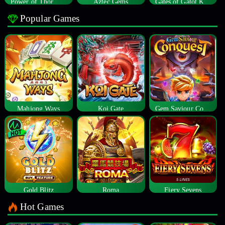
Power of Thor Megaways
Aztec Gems
Gates of Gatot Kaca
Popular Games
Mahjong Ways
Koi Gate
Gem Saviour Conquest
Gold Blitz
Roma
Fiery Sevens
Hot Games