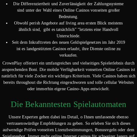
Die Differenziertheit und Zuverlässigkeit der Zahlungssysteme
sind unter der Wahl eines Online Casinos vonseiten großer
Bedeutung.
Obwohl perish Angebote auf living area ersten Blick meistens
ähnlich sind, gibt es tatsächlich” “letztens eine Handvoll
Unterschiede.
Seit dem Inkrafttreten des neuen Geldspielgesetzes im Jahr 2019
ist es landgestützten Casinos erlaubt, ihre Dienste online zu
verkaufen.
CrownPlay offeriert ein umfangreiches und vielseitiges Spielerlebnis durch
ansprechenden Boni. Die mobile Verfügbarkeit vonseiten Online Casinos ist
natürlich für viele Zocker ein wichtiges Kriterium. Viele Casinos haben sich
bereits throughout die Richtung eingeschworen und tolle cellular Websites
oder immerhin eigene Casino-Apps entwickelt.
Die Bekanntesten Spielautomaten
Unsere Experten gehen dabei ins Detail, o Ihnen umfassende ebenso
vertrauenswürdige Empfehlungen zu geben. So erleben Sie sich dieses
aufwendige Prüfen vonseiten Lizenzbestimmungen, Bonusregeln oder dem
Spielangebot. Immer mehr online Internet casinos für schweizer lagern auf