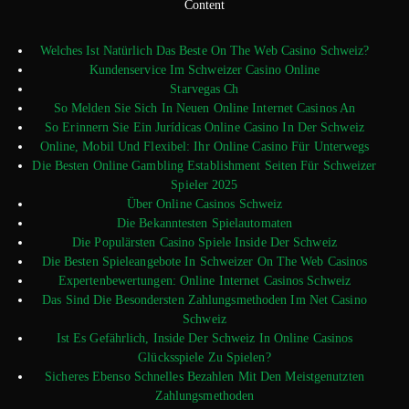
Content
Welches Ist Natürlich Das Beste On The Web Casino Schweiz?
Kundenservice Im Schweizer Casino Online
Starvegas Ch
So Melden Sie Sich In Neuen Online Internet Casinos An
So Erinnern Sie Ein Jurídicas Online Casino In Der Schweiz
Online, Mobil Und Flexibel: Ihr Online Casino Für Unterwegs
Die Besten Online Gambling Establishment Seiten Für Schweizer
Spieler 2025
Über Online Casinos Schweiz
Die Bekanntesten Spielautomaten
Die Populärsten Casino Spiele Inside Der Schweiz
Die Besten Spieleangebote In Schweizer On The Web Casinos
Expertenbewertungen: Online Internet Casinos Schweiz
Das Sind Die Besondersten Zahlungsmethoden Im Net Casino
Schweiz
Ist Es Gefährlich, Inside Der Schweiz In Online Casinos
Glücksspiele Zu Spielen?
Sicheres Ebenso Schnelles Bezahlen Mit Den Meistgenutzten
Zahlungsmethoden