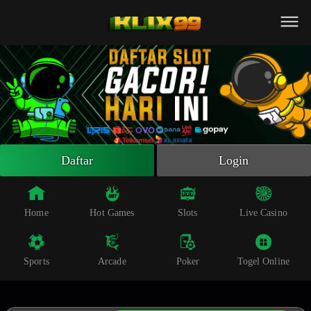
Beranda
Slot Online
Live Casino
Sportsbook
Arcade
Togel Online
Daftar
Login
Poker
Whatsapp
Home
Hot Games
Slots
Live Casino
Telegram
Sports
Arcade
Poker
Togel Online
Livechat