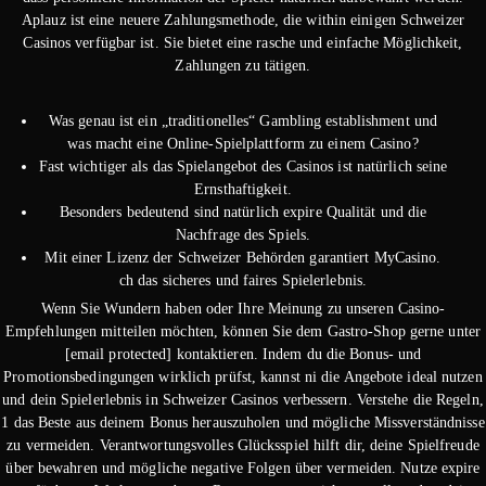
Aplauz ist eine neuere Zahlungsmethode, die within einigen Schweizer
Casinos verfügbar ist. Sie bietet eine rasche und einfache Möglichkeit,
Zahlungen zu tätigen.
Was genau ist ein „traditionelles“ Gambling establishment und
was macht eine Online-Spielplattform zu einem Casino?
Fast wichtiger als das Spielangebot des Casinos ist natürlich seine
Ernsthaftigkeit.
Besonders bedeutend sind natürlich expire Qualität und die
Nachfrage des Spiels.
Mit einer Lizenz der Schweizer Behörden garantiert MyCasino.
ch das sicheres und faires Spielerlebnis.
Wenn Sie Wundern haben oder Ihre Meinung zu unseren Casino-
Empfehlungen mitteilen möchten, können Sie dem Gastro-Shop gerne unter
[email protected] kontaktieren. Indem du die Bonus- und
Promotionsbedingungen wirklich prüfst, kannst ni die Angebote ideal nutzen
und dein Spielerlebnis in Schweizer Casinos verbessern. Verstehe die Regeln,
1 das Beste aus deinem Bonus herauszuholen und mögliche Missverständnisse
zu vermeiden. Verantwortungsvolles Glücksspiel hilft dir, deine Spielfreude
über bewahren und mögliche negative Folgen über vermeiden. Nutze expire