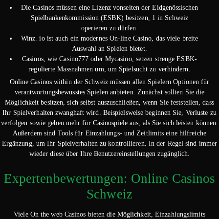
Die Casinos müssen eine Lizenz vonseiten der Eidgenössischen
Spielbankenkommission (ESBK) besitzen, 1 in Schweiz
operieren zu dürfen.
Winz. io ist auch ein modernes On-line Casino, das viele breite
Auswahl an Spielen bietet.
Casinos, wie Casino777 oder Mycasino, setzen strenge ESBK-
regulierte Massnahmen um, um Spielsucht zu verhindern.
Online Casinos within der Schweiz müssen allen Spielern Optionen für
verantwortungsbewusstes Spielen anbieten. Zunächst sollten Sie die
Möglichkeit besitzen, sich selbst auszuschließen, wenn Sie feststellen, dass
Ihr Spielverhalten zwanghaft wird. Beispielsweise beginnen Sie, Verluste zu
verfolgen sowie geben mehr für Casinospiele aus, als Sie sich leisten können.
Außerdem sind Tools für Einzahlungs- und Zeitlimits eine hilfreiche
Ergänzung, um Ihr Spielverhalten zu kontrollieren. In der Regel sind immer
wieder diese über Ihre Benutzereinstellungen zugänglich.
Expertenbewertungen: Online Casinos
Schweiz
Viele On the web Casinos bieten die Möglichkeit, Einzahlungslimits