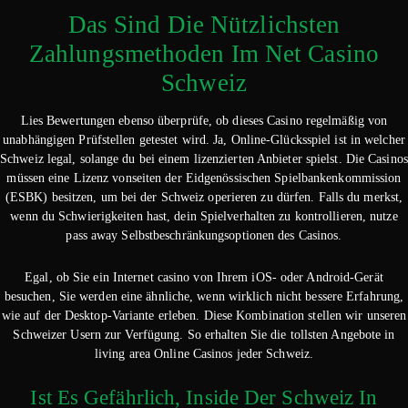
Das Sind Die Nützlichsten
Zahlungsmethoden Im Net Casino
Schweiz
Lies Bewertungen ebenso überprüfe, ob dieses Casino regelmäßig von
unabhängigen Prüfstellen getestet wird. Ja, Online-Glücksspiel ist in welcher
Schweiz legal, solange du bei einem lizenzierten Anbieter spielst. Die Casinos
müssen eine Lizenz vonseiten der Eidgenössischen Spielbankenkommission
(ESBK) besitzen, um bei der Schweiz operieren zu dürfen. Falls du merkst,
wenn du Schwierigkeiten hast, dein Spielverhalten zu kontrollieren, nutze
pass away Selbstbeschränkungsoptionen des Casinos.
Egal, ob Sie ein Internet casino von Ihrem iOS- oder Android-Gerät
besuchen, Sie werden eine ähnliche, wenn wirklich nicht bessere Erfahrung,
wie auf der Desktop-Variante erleben. Diese Kombination stellen wir unseren
Schweizer Usern zur Verfügung. So erhalten Sie die tollsten Angebote in
living area Online Casinos jeder Schweiz.
Ist Es Gefährlich, Inside Der Schweiz In