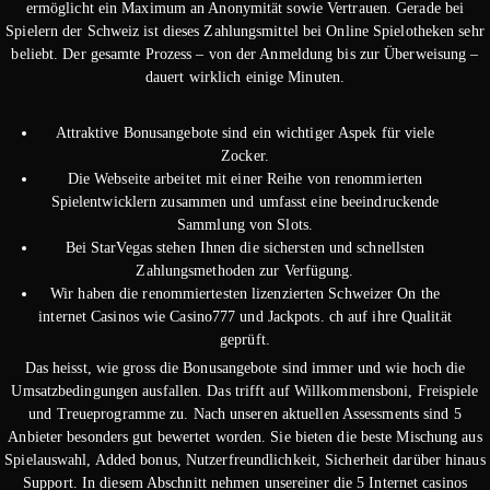
ermöglicht ein Maximum an Anonymität sowie Vertrauen. Gerade bei
Spielern der Schweiz ist dieses Zahlungsmittel bei Online Spielotheken sehr
beliebt. Der gesamte Prozess – von der Anmeldung bis zur Überweisung –
dauert wirklich einige Minuten.
Attraktive Bonusangebote sind ein wichtiger Aspek für viele
Zocker.
Die Webseite arbeitet mit einer Reihe von renommierten
Spielentwicklern zusammen und umfasst eine beeindruckende
Sammlung von Slots.
Bei StarVegas stehen Ihnen die sichersten und schnellsten
Zahlungsmethoden zur Verfügung.
Wir haben die renommiertesten lizenzierten Schweizer On the
internet Casinos wie Casino777 und Jackpots. ch auf ihre Qualität
geprüft.
Das heisst, wie gross die Bonusangebote sind immer und wie hoch die
Umsatzbedingungen ausfallen. Das trifft auf Willkommensboni, Freispiele
und Treueprogramme zu. Nach unseren aktuellen Assessments sind 5
Anbieter besonders gut bewertet worden. Sie bieten die beste Mischung aus
Spielauswahl, Added bonus, Nutzerfreundlichkeit, Sicherheit darüber hinaus
Support. In diesem Abschnitt nehmen unsereiner die 5 Internet casinos