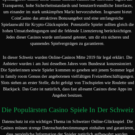
Transparenz, hohe Sicherheitsstandards und benutzerfreundliche Interfaces,
um einander im stark umkämpften Markt hervorzuheben. Insgesamt bietet
CoinCasino das attraktives Bonusangebot und eine umfangreiche
Spielauswahl für Krypto-Glücksspieler. Potenzielle Spieler sollten gleich die
hohen Umsatzbedingungen und die fehlende Lizenzierung berücksichtigen.
Jedes dieser Casinos wurde umfassend getestet, um dir ein sicheres und
spannendes Spielvergnügen zu garantieren.
In dieser Schweiz wurden Online-Casinos Mitte 2019 für legal erklärt. Die
Anbieter wurden i am Juni desselben Jahres vom Bundesrat konzessioniert.
Die Spielerinnen sowie Spieler kommen so gesehen seit jenem Sommer legal
in family room Genuss der angebotenen vielfältigen Freizeitbeschäftigungen.
Slots stehen an erster Stelle, dicht gefolgt von Tischspielen wie Roulette und
Blackjack. Das Gute ist natürlich, dass fast allesamt Casinos diese Apps im
Angebot besitzen.
Die Populärsten Casino Spiele In Der Schweiz
Datenschutz ist ein wichtiges Thema im Schweizer Online-Glücksspiel. Die
Casinos müssen strenge Datenschutzbestimmungen einhalten und garantieren,
dass persönliche Information der Spieler natürlich aufbewahrt werden.