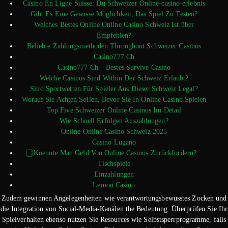
Casino En Ligne Suisse: Du Schweizer Online-casino-erlebnis
Gibt Es Eine Gewisse Möglichkeit, Das Spiel Zu Testen?
Welches Bestes Online Online Casino Schweiz Ist über
Empfehlen?
Beliebte Zahlungsmethoden Throughout Schweizer Casinos
Casino777 Ch
Casino777 Ch – Bestes Survive Casino
Welche Casinos Sind Within Der Schweiz Erlaubt?
Sind Sportwetten Für Spieler Aus Dieser Schweiz Legal?
Worauf Sie Achten Sollen, Bevor Sie In Online Casino Spielen
Top Five Schweizer Online Casinos Im Detail
Wie Schnell Erfolgen Auszahlungen?
Online Online Casino Schweiz 2025
Casino Lugano
⃣ Koennte Man Geld Von Online Casinos Zurückfordern?
Tischspiele
Einzahlungen
Lemon Casino
Zudem gewinnen Angelegenheiten wie verantwortungsbewusstes Zocken und
die Integration von Social-Media-Kanälen the Bedeutung. Überprüfen Sie Ihr
Spielverhalten ebenso nutzen Sie Resources wie Selbstsperrprogramme, falls