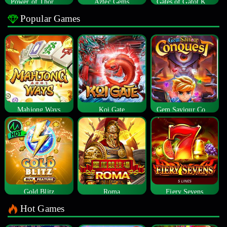
Power of Thor Megaways
Aztec Gems
Gates of Gatot Kaca
Popular Games
Mahjong Ways
Koi Gate
Gem Saviour Conquest
Gold Blitz
Roma
Fiery Sevens
Hot Games