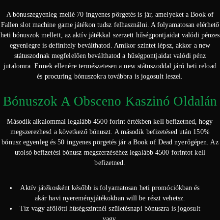
A bónuszegyenleg mellé 70 ingyenes pörgetés is jár, amelyeket a Book of
Fallen slot machine game játékon tudsz felhasználni. A folyamatosan elérhető
heti bónuszok mellett, az aktív játékkal szerzett hűségpontjaidat valódi pénzes
egyenlegre is definitely beválthatod. Amikor szintet lépsz, akkor a new
státuszodnak megfelelően beválthatod a hűségpontjaidat valódi pénz
jutalomra. Ennek ellenére természetesen a new státuszoddal járó heti reload
és procuring bónuszokra továbbra is jogosult leszel.
Bónuszok A Obsceno Kaszinó Oldalán
Második alkalommal legalább 4500 forint értékben kell befizetned, hogy
megszerezhesd a következő bónuszt. A második befizetésed után 150%
bónusz egyenleg és 50 ingyenes pörgetés jár a Book of Dead nyerőgépen. Az
utolsó befizetési bónusz megszerzéséhez legalább 4500 forintot kell
befizetned.
Aktív játékosként később is folyamatosan heti promóciókban és
akár havi nyereményjátékokban will be részt vehetsz.
Tíz vagy afölötti hűségszintnél születésnapi bónuszra is jogosult
vagy.