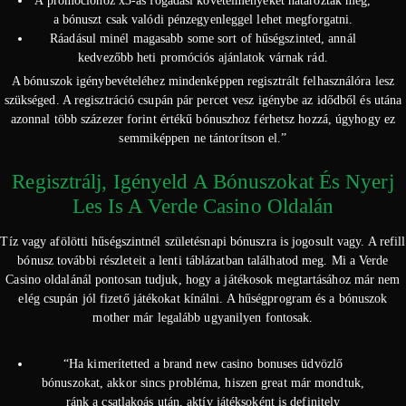
A promócióhoz x3-as fogadási követelményeket határoztak meg,
a bónuszt csak valódi pénzegyenleggel lehet megforgatni.
Ráadásul minél magasabb some sort of hűségszinted, annál
kedvezőbb heti promóciós ajánlatok várnak rád.
A bónuszok igénybevételéhez mindenképpen regisztrált felhasználóra lesz
szükséged. A regisztráció csupán pár percet vesz igénybe az idődből és utána
azonnal több százezer forint értékű bónuszhoz férhetsz hozzá, úgyhogy ez
semmiképpen ne tántorítson el.”
Regisztrálj, Igényeld A Bónuszokat És Nyerj
Les Is A Verde Casino Oldalán
Tíz vagy afölötti hűségszintnél születésnapi bónuszra is jogosult vagy. A refill
bónusz további részleteit a lenti táblázatban találhatod meg. Mi a Verde
Casino oldalánál pontosan tudjuk, hogy a játékosok megtartásához már nem
elég csupán jól fizető játékokat kínálni. A hűségprogram és a bónuszok
mother már legalább ugyanilyen fontosak.
“Ha kimerítetted a brand new casino bonuses üdvözlő
bónuszokat, akkor sincs probléma, hiszen great már mondtuk,
ránk a csatlakoás után, aktív játéksoként is definitely