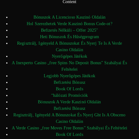
Content
Bónuszok A Licencioso Kaszinó Oldalán
Hol Szerezhetek Verde Kaszinó Bonus Code-ot?
Befizetés Nélküli – Offer 2025″
Heti Bónuszok És Hűségprogram
Regisztrálj, Igényeld A Bónuszokat És Nyerj Te Is A Verde
Casino Oldalán
Nyerőgépes Játékok
A Inexperto Casino „free Spins No Deposit Bonus” Szabályai És
Feltételei
Legjobb Nyerőgépes Játékok
Befizetési Bónusz
Book Of Lords
“hálózati Promóciók
Bónuszok A Verde Kaszinó Oldalán
Befizetési Bónusz
Regisztrálj, Igényeld A Bónuszokat És Nyerj Ght Is A Obsceno
Casino Oldalán
A Verde Casino „free Moves Free Bonus” Szabályai És Feltételei
Book Of Lords