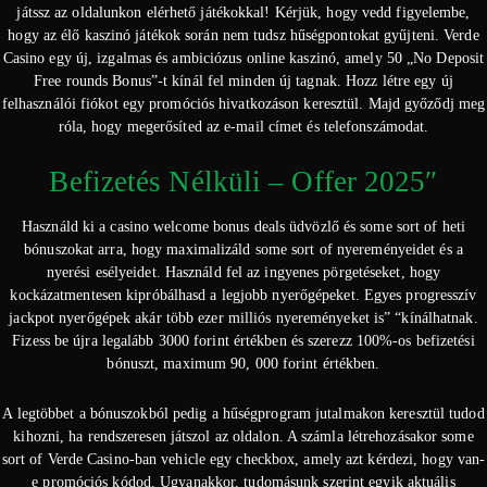
játssz az oldalunkon elérhető játékokkal! Kérjük, hogy vedd figyelembe,
hogy az élő kaszinó játékok során nem tudsz hűségpontokat gyűjteni. Verde
Casino egy új, izgalmas és ambiciózus online kaszinó, amely 50 „No Deposit
Free rounds Bonus”-t kínál fel minden új tagnak. Hozz létre egy új
felhasználói fiókot egy promóciós hivatkozáson keresztül. Majd győződj meg
róla, hogy megerősíted az e-mail címet és telefonszámodat.
Befizetés Nélküli – Offer 2025″
Használd ki a casino welcome bonus deals üdvözlő és some sort of heti
bónuszokat arra, hogy maximalizáld some sort of nyereményeidet és a
nyerési esélyeidet. Használd fel az ingyenes pörgetéseket, hogy
kockázatmentesen kipróbálhasd a legjobb nyerőgépeket. Egyes progresszív
jackpot nyerőgépek akár több ezer milliós nyereményeket is” “kínálhatnak.
Fizess be újra legalább 3000 forint értékben és szerezz 100%-os befizetési
bónuszt, maximum 90, 000 forint értékben.
A legtöbbet a bónuszokból pedig a hűségprogram jutalmakon keresztül tudod
kihozni, ha rendszeresen játszol az oldalon. A számla létrehozásakor some
sort of Verde Casino-ban vehicle egy checkbox, amely azt kérdezi, hogy van-
e promóciós kódod. Ugyanakkor, tudomásunk szerint egyik aktuális