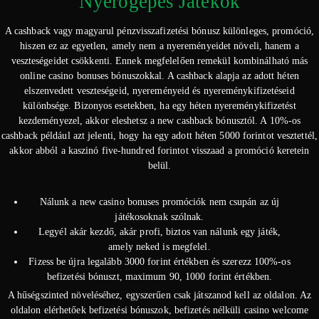
Nyerőgépes Játékok
A cashback vagy magyarul pénzvisszafizetési bónusz különleges, promóció,
hiszen ez az egyetlen, amely nem a nyereményeidet növeli, hanem a
veszteségeidet csökkenti. Ennek megfelelően remekül kombinálható más
online casino bonuses bónuszokkal. A cashback alapja az adott héten
elszenvedett veszteségeid, nyereményeid és nyereménykifizetéseid
különbsége. Bizonyos esetekben, ha egy héten nyereménykifizetést
kezdeményezel, akkor eleshetsz a new cashback bónusztól. A 10%-os
cashback például azt jelenti, hogy ha egy adott héten 5000 forintot vesztettél,
akkor abból a kaszinó five-hundred forintot visszaad a promóció keretein
belül.
Nálunk a new casino bonuses promóciók nem csupán az új
játékosoknak szólnak.
Legyél akár kezdő, akár profi, biztos van nálunk egy játék,
amely neked is megfelel.
Fizess be újra legalább 3000 forint értékben és szerezz 100%-os
befizetési bónuszt, maximum 90, 1000 forint értékben.
A hűségszinted növeléséhez, egyszerűen csak játszanod kell az oldalon. Az
oldalon elérhetőek befizetési bónuszok, befizetés nélküli casino welcome