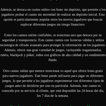
Además, se destaca un casino online con bono sin depósito, que permite a los
jugadores probar el casino sin necesidad de realizar un depósito inicial. Esta
opción es particularmente popular entre los nuevos jugadores que buscan
explorar diferentes juegos sin riesgo financiero.
Entre los casinos online confiables, se menciona uno que destaca por su
seguridad y transparencia. Este casino cuenta con licencias válidas y utiliza
tecnología de cifrado avanzada para proteger la información de los jugadores.
Además, ofrece una gran variedad de juegos, incluyendo tragamonedas,
ruleta, blackjack y póker, todos con gráficos de alta calidad y un rendimiento
fluido.
Otro casino online que merece mencionar es aquel que ofrece bono gratis
para nuevos jugadores. Este bono puede utilizarse para jugar en diferentes
juegos, lo que permite a los jugadores experimentar con diferentes tipos de
juegos antes de decidirse por uno en particular. Además, este casino es
conocido por su servicio al cliente, que está disponible las 24 horas del día,
los 7 días de la semana.