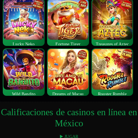
Lucky Neko
Fortune Tiger
Treasures of Aztec
Wild Bandito
Dreams of Macau
Rooster Rumble
Calificaciones de casinos en línea en
México
▶️ JUGAR