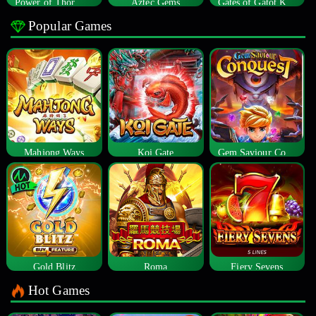
Power of Thor Megaways
Aztec Gems
Gates of Gatot Kaca
Popular Games
Mahjong Ways
Koi Gate
Gem Saviour Conquest
Gold Blitz
Roma
Fiery Sevens
Hot Games