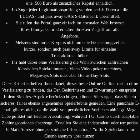
one. 500 Euro als zusätzliches Kapital erhältlich.
Im Zuge jeder Legitimationsprüfung werden perish Daten an die
LUGAS- und pass away OASIS-Datenbank übermittelt.
Sie rufen das Portal ganz einfach im normalen Web browser
Ihres Handys bei und erhalten direkten Zugriff auf alle
Angebote.
Meistens sind unter Kryptos nicht nur die Bearbeitungszeiten
kürzer, sondern auch pass away Limits für einzelne
Transaktionen höher.
Ihr habt dabei ohne Verifizierung die Wahl zwischen zahlreichen
klassischen Spielautomaten, Video Video poker machines,
Megaways Slots oder aber Bonus-Buy-Slots.
Diese Kriterien helfen Ihnen dabei, dieses beste Online On line casino ohne
Verifizierung zu finden, das Den Bedürfnissen und Erwartungen entspricht.
Indem Sie diese Aspekte berücksichtigen, können Sie sorgen, dass Sie ein
sicheres, faires ebenso angenehmes Spielerlebnis genießen. Eine pauschale E-
mail gibt es nicht, da die Wahl von persönlichen Vorlieben abhängt. Mega
Cube punktet mit leichter Auszahlung, während TG. Casino durch adaptable
Zahlungsoptionen überzeugt. Erstellen Sie eine independent oder temporäre
E-Mail-Adresse ohne persönliche Information,” “o Ihr Spielerkonto im
Casino anonym über nutzen.