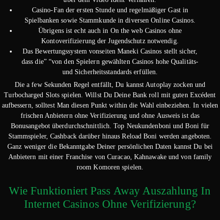
Casino-Fan der ersten Stunde und regelmäßiger Gast in
Spielbanken sowie Stammkunde in diversen Online Casinos.
Übrigens ist echt auch in On the web Casinos ohne
Kontoverifizierung der Jugendschutz notwendig.
Das Bewertungssystem vonseiten Maneki Casinos stellt sicher,
dass die” “von den Spielern gewählten Casinos hohe Qualitäts-
und Sicherheitsstandards erfüllen.
Die a few Sekunden Regel entfällt, Du kannst Autoplay zocken und
Turbocharged Slots spielen. Willst Du Deine Bank roll mit guten Excédent
aufbessern, solltest Man diesen Punkt within die Wahl einbeziehen. In vielen
frischen Anbietern ohne Verifizierung und ohne Ausweis ist das
Bonusangebot überdurchschnittlich. Top Neukundenboni und Boni für
Stammspieler, Cashback darüber hinaus Reload Boni werden angeboten.
Ganz weniger die Bekanntgabe Deiner persönlichen Daten kannst Du bei
Anbietern mit einer Franchise von Curacao, Kahnawake und von family
room Komoren spielen.
Wie Funktioniert Pass Away Auszahlung In
Internet Casinos Ohne Verifizierung?