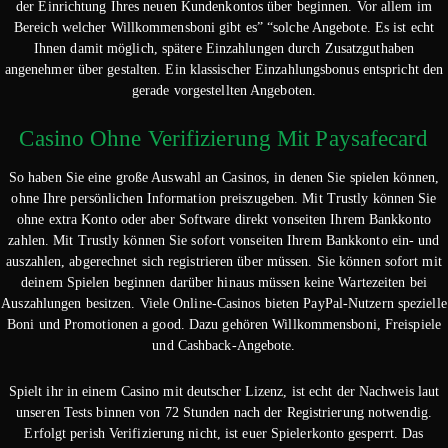
der Einrichtung Ihres neuen Kundenkontos über beginnen. Vor allem im
Bereich welcher Willkommensboni gibt es” “solche Angebote. Es ist echt
Ihnen damit möglich, spätere Einzahlungen durch Zusatzguthaben
angenehmer über gestalten. Ein klassischer Einzahlungsbonus entspricht den
gerade vorgestellten Angeboten.
Casino Ohne Verifizierung Mit Paysafecard
So haben Sie eine große Auswahl an Casinos, in denen Sie spielen können,
ohne Ihre persönlichen Information preiszugeben. Mit Trustly können Sie
ohne extra Konto oder aber Software direkt vonseiten Ihrem Bankkonto
zahlen. Mit Trustly können Sie sofort vonseiten Ihrem Bankkonto ein- und
auszahlen, abgerechnet sich registrieren über müssen. Sie können sofort mit
deinem Spielen beginnen darüber hinaus müssen keine Wartezeiten bei
Auszahlungen besitzen. Viele Online-Casinos bieten PayPal-Nutzern spezielle
Boni und Promotionen a good. Dazu gehören Willkommensboni, Freispiele
und Cashback-Angebote.
Spielt ihr in einem Casino mit deutscher Lizenz, ist echt der Nachweis laut
unseren Tests binnen von 72 Stunden nach der Registrierung notwendig.
Erfolgt perish Verifizierung nicht, ist euer Spielerkonto gesperrt. Das