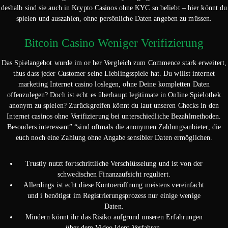
deshalb sind sie auch in Krypto Casinos ohne KYC so beliebt – hier könnt du
spielen und auszahlen, ohne persönliche Daten angeben zu müssen.
Bitcoin Casino Weniger Verifizierung
Das Spielangebot wurde im or her Vergleich zum Commence stark erweitert,
thus dass jeder Customer seine Lieblingsspiele hat. Du willst internet
marketing Internet casino loslegen, ohne Deine kompletten Daten
offenzulegen? Doch ist echt es überhaupt legitimate in Online Spielothek
anonym zu spielen? Zurückgreifen könnt du laut unseren Checks in den
Internet casinos ohne Verifizierung bei unterschiedliche Bezahlmethoden.
Besonders interessant” “sind oftmals die anonymen Zahlungsanbieter, die
euch noch eine Zahlung ohne Angabe sensibler Daten ermöglichen.
Trustly nutzt fortschrittliche Verschlüsselung und ist von der
schwedischen Finanzaufsicht reguliert.
Allerdings ist echt diese Kontoeröffnung meistens vereinfacht
und i benötigst im Registrierungsprozess nur einige wenige
Daten.
Mindern könnt ihr das Risiko aufgrund unseren Erfahrungen
über dem Video Ident Verfahren.