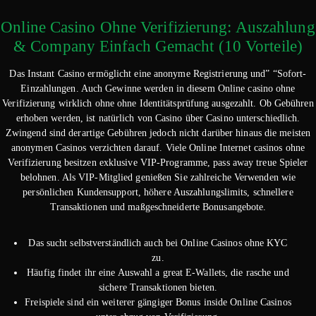
Online Casino Ohne Verifizierung: Auszahlung
& Company Einfach Gemacht (10 Vorteile)
Das Instant Casino ermöglicht eine anonyme Registrierung und” “Sofort-
Einzahlungen. Auch Gewinne werden in diesem Online casino ohne
Verifizierung wirklich ohne ohne Identitätsprüfung ausgezahlt. Ob Gebühren
erhoben werden, ist natürlich von Casino über Casino unterschiedlich.
Zwingend sind derartige Gebühren jedoch nicht darüber hinaus die meisten
anonymen Casinos verzichten darauf. Viele Online Internet casinos ohne
Verifizierung besitzen exklusive VIP-Programme, pass away treue Spieler
belohnen. Als VIP-Mitglied genießen Sie zahlreiche Verwenden wie
persönlichen Kundensupport, höhere Auszahlungslimits, schnellere
Transaktionen und maßgeschneiderte Bonusangebote.
Das sucht selbstverständlich auch bei Online Casinos ohne KYC
zu.
Häufig findet ihr eine Auswahl a great E-Wallets, die rasche und
sichere Transaktionen bieten.
Freispiele sind ein weiterer gängiger Bonus inside Online Casinos