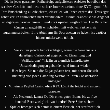
Die in jeder genannten Reihenfolge aufgelisteten Anbieter betreiben das
seriöses Geschäft und bieten sichere Internet casinos ohne KYC a good. Um
Ihre Entscheidung zu erleichtern, einstellen wir Ihnen expire drei Testsieger
näher vor. In zahlreichen nicht verifiziertem Internet casinos ist das Angebot
an digitalen darüber hinaus Live-Glücksspielen vergleichbar. Die Betreiber
können unausgefüllt entscheiden, mit welchen Partnern sie
zusammenarbeiten. Eine Abteilung für Sportwetten zu haben, ist darüber
hinaus mittlerweile üblich.
Sie sollten jedoch berücksichtigen, wenn die Gewinne aus
derartigen Casinoboni abgerechnet Einzahlung und
Verifizierung” “häufig an ziemlich komplizierte
Umsatzbedingungen gebunden sind immer wieder.
Hier legen Sie nun die Zugangsdaten fest, mit denen Sie sich
zukünftig vor jeder Gambling-Session in Ihren Consideration
einloggen.
Mit einem PayPal Casino ohne KYC könnt ihr leicht und anonym
loszocken.
Als Neukunde kannst Du Dir einen guten Bonus bis zu five
hundred Euro zuzüglich two hundred Free Spins sichern.
Spieler bewegen sich damit in einem Bereich, der strafrechtlich