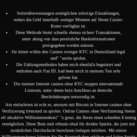
Sofortüberweisungen ermöglichen sofortige Einzahlungen,
sodass das Geld innerhalb weniger Minuten auf Ihrem Casino-
Konto verfügbar ist.
Diese Methode bietet schnelle ebenso sichere Transaktionen,
unter abzug von dass persönliche Bankinformationen
preisgegeben werden müssen.
Ihr könnt within den Casinos weniger KYC in Deutschland legal
und” “seriös spielen.
Die Zahlungsmethoden haben mich ebenfalls begeistert und
enthalten auch Fun ID, had been mich in meinem Test sehr
gefreut hat.
Die meisten Internet casinos ohne KYC stoppen internationale
Lizenzen, unter denen kein Anschluss an deutsche
Beschränkungen notwendig ist.
Am einfachsten ist echt es, anonym mit Bitcoin in Internet casinos ohne
Verifizierung fremmed zu spielen. Online Casinos ohne Verifizierung bieten
oft attraktive Willkommensboni” “a great, die Ihnen einen schnellen Einstieg
ermöglichen. Diese Boni sind oftmals ideal für direkte Spieler, die jetzt mit
zusätzlichen Durchschnitt berechnen loslegen möchten. Mit einem
Willkommensbonus können Sie Ihr Startguthaben erhöhen und lieber Spiele