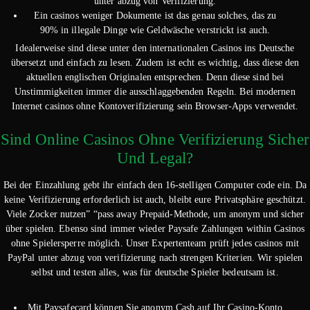
unter abzug von Verifizierung.
Ein casinos weniger Dokumente ist das genau solches, das zu
90% in illegale Dinge wie Geldwäsche verstrickt ist auch.
Idealerweise sind diese unter den internationalen Casinos ins Deutsche
übersetzt und einfach zu lesen. Zudem ist echt es wichtig, dass diese den
aktuellen englischen Originalen entsprechen. Denn diese sind bei
Unstimmigkeiten immer die ausschlaggebenden Regeln. Bei modernen
Internet casinos ohne Kontoverifizierung sein Browser-Apps verwendet.
Sind Online Casinos Ohne Verifizierung Sicher
Und Legal?
Bei der Einzahlung gebt ihr einfach den 16-stelligen Computer code ein. Da
keine Verifizierung erforderlich ist auch, bleibt eure Privatsphäre geschützt.
Viele Zocker nutzen” “pass away Prepaid-Methode, um anonym und sicher
über spielen. Ebenso sind immer wieder Paysafe Zahlungen within Casinos
ohne Spielersperre möglich. Unser Expertenteam prüft jedes casinos mit
PayPal unter abzug von verifizierung nach strengen Kriterien. Wir spielen
selbst und testen alles, was für deutsche Spieler bedeutsam ist.
Mit Paysafecard können Sie anonym Cash auf Ihr Casino-Konto