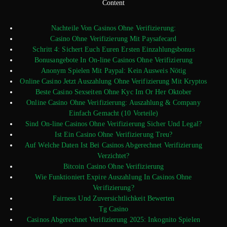
Content
Nachteile Von Casinos Ohne Verifizierung:
Casino Ohne Verifizierung Mit Paysafecard
Schritt 4: Sichert Euch Euren Ersten Einzahlungsbonus
Bonusangebote In On-line Casinos Ohne Verifizierung
Anonym Spielen Mit Paypal: Kein Ausweis Nötig
Online Casino Jetzt Auszahlung Ohne Verifizierung Mit Kryptos
Beste Casino Sexseiten Ohne Kyc Im Or Her Oktober
Online Casino Ohne Verifizierung: Auszahlung & Company
Einfach Gemacht (10 Vorteile)
Sind On-line Casinos Ohne Verifizierung Sicher Und Legal?
Ist Ein Casino Ohne Verifizierung Treu?
Auf Welche Daten Ist Bei Casinos Abgerechnet Verifizierung
Verzichtet?
Bitcoin Casino Ohne Verifizierung
Wie Funktioniert Expire Auszahlung In Casinos Ohne
Verifizierung?
Fairness Und Zuversichtlichkeit Bewerten
Tg Casino
Casinos Abgerechnet Verifizierung 2025: Inkognito Spielen