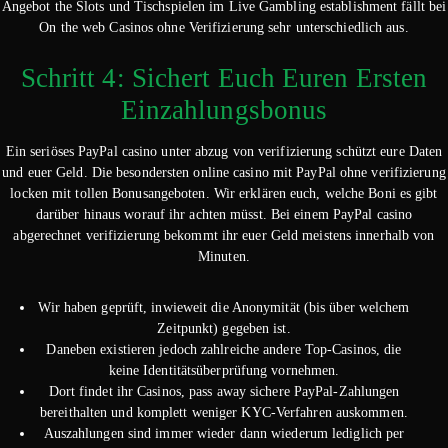
Angebot the Slots und Tischspielen im Live Gambling establishment fällt bei
On the web Casinos ohne Verifizierung sehr unterschiedlich aus.
Schritt 4: Sichert Euch Euren Ersten
Einzahlungsbonus
Ein seriöses PayPal casino unter abzug von verifizierung schützt eure Daten
und euer Geld. Die besondersten online casino mit PayPal ohne verifizierung
locken mit tollen Bonusangeboten. Wir erklären euch, welche Boni es gibt
darüber hinaus worauf ihr achten müsst. Bei einem PayPal casino
abgerechnet verifizierung bekommt ihr euer Geld meistens innerhalb von
Minuten.
Wir haben geprüft, inwieweit die Anonymität (bis über welchem
Zeitpunkt) gegeben ist.
Daneben existieren jedoch zahlreiche andere Top-Casinos, die
keine Identitätsüberprüfung vornehmen.
Dort findet ihr Casinos, pass away sichere PayPal-Zahlungen
bereithalten und komplett weniger KYC-Verfahren auskommen.
Auszahlungen sind immer wieder dann wiederum lediglich per