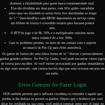
diminuir a flexibilidade para quem busca instantaneidade total.
Elas são divididas em duas partes, com fifty grátis concedidas
sobre uma vez elizabeth as outras forty five distribuídas ao longo
de 5.” “[newline]Para cada R$100 depositados na serviço conta,
um bilhete de loteria é concedido usuário para because poderá
sem.
O RTP do jogo é de 96, 50% e o multiplicador máximo numa
única rodada é de a few. 000x.
Caso to problema persista, no meio de em contato com o suporte
ao usuario do Pin-Up para obter assistência.
Os games de loteria são uma ótima forma de se” “distrair e potencialmente
ganhar grandes prêmios. No Pin-Up Casino, você pode encontrar vários jogos
de loteria para escolher. Se você’estiver procurando por ganhos instantâneos
ou algo mais sorteado, com certeza haverá algo que sony ericsson encaixa em
seu estilo.
Erros Comuns Ao Fazer Login
OCR também permite que o software reconheça to vencedor e aquele que
perdeu at the deduza ou premie os ganhos. Depois que o dinheiro que você
dejar for creditado na sua conta, você poderá começar some sort of jogar no