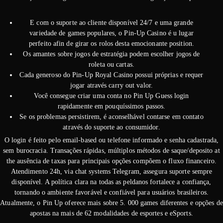
E com o suporte ao cliente disponível 24/7 e uma grande
variedade de games populares, o Pin-Up Casino é u lugar
perfeito afin de girar os rolos desta emocionante position.
Os amantes sobre jogos de estratégia podem escolher jogos de
roleta ou cartas.
Cada generoso do Pin-Up Royal Casino possui próprias e requer
jogar através carry out valor.
Você consegue criar uma conta no Pin Up Guess login
rapidamente em pouquíssimos passos.
Se os problemas persistirem, é aconselhável contarse em contato
através do suporte ao consumidor.
O login é feito pelo email-based ou telefone informado e senha cadastrada,
sem burocracia. Transações rápidas, múltiplos métodos de saque/deposito at
the ausência de taxas para principais opções compõem o fluxo financeiro.
Atendimento 24h, via chat systems Telegram, assegura suporte sempre
disponível. A política clara na todas as peldanos fortalece a confiança,
tornando o ambiente favorável e confiável para usuários brasileiros.
Atualmente, o Pin Up oferece mais sobre 5. 000 games diferentes e opções de
apostas na mais de 62 modalidades de esportes e eSports.