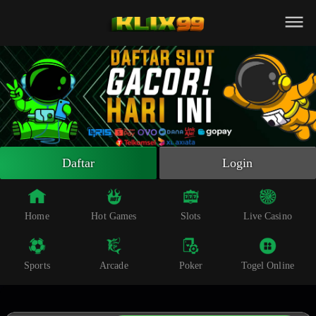
Beranda
Slot Online
Live Casino
Sportsbook
Arcade
Togel Online
Daftar
Login
Poker
Whatsapp
Home
Hot Games
Slots
Live Casino
Telegram
Sports
Arcade
Poker
Togel Online
Livechat