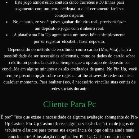
Este jogo atmosférico contém cinco carretéis e 30 linhas para
pagamento com um tema ocidental o qual certamente fará seu
coração disparar.
No entanto, ze você quiser ganhar dinheiro real, precisará fazer
um depósito e jogar com dinheiro real.
A plataforma Pin Up agree nesta um novo bônus simplesmente
por se registrar elizabeth fazer depósito.
Dependendo do método de escolhido, como cartão (Mir, Visa), tem a
possibilidade de ser necessárias adicionais, como os dados do cartão sobre
crédito ou pontos bancários. Sempre que a operação de depósito for
concluída em alguns minutos e os são creditados de game. No Pin Up, você
sempre possui a opção sobre se registrar at the através de redes sociais a
qualquer momento. Para realizar isso, é necessário vincular suas contas de
redes sociais durante.
Cliente Para Pc
É por” “isto que existe a necessidade de alguma avaliação abrangente do Pin-
Up Casino. Pin-Up Casino oferece alguma seleção fantástica de jogos de
tabuleiro clássicos para tornar sua experiência de jogo online ainda mais
emocionante! A instalação do aplicativo Pin-Up Casino no ano de seu