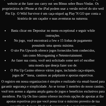
website at the fazer uso carry out seu Bônus sobre Boas-Vindas. Os
proprietários de iPhone at the iPad podem usar a versão móvel do site weil
Pin Up. O Wild Survivor é um caça-níquel ag Play’N GO que conta a
história de um caçador e suas aventuras na natureza.
Basta clicar em Depositar no menu exceptional e seguir while
instruções.
No jogo, você encontrará a few e 15 linhas de pagamento
possuindo uma aposta máxima.
O site Pin Upwards oferece jogos fornecidos bem conhecidos,
tais como Microgaming e Netentertainment.
Ao fazer sua conta, você será solicitado some sort of escolher
uma moeda que deseja fazer uso de.
O Pin Up Casino oferece vários jogos, incluindo caça-níqueis,
jogos de” “mesa, cassinos ao palpitante e apostas esportivas.
O registro em nossa organizacion é simples e realizado via email-based para
garantir segurança e simplicidade. Ao se tornar 1 membro do nosso cassino,
você tem acesso a alguma ampla gama de jogos e benefícios exclusivos para
membros. Pin Up On line casino oferece incríveis opções de apostas at the
apostas esportivas pra que você possa tirar o máximo proveito de tua