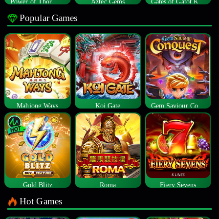
Power of Thor Megaways
Aztec Gems
Gates of Gatot Kaca
Popular Games
Mahjong Ways
Koi Gate
Gem Saviour Conquest
Gold Blitz
Roma
Fiery Sevens
Hot Games