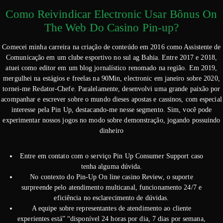
Como Reivindicar Electronic Usar Bônus On
The Web Do Casino Pin-up?
Comecei minha carreira na criação de conteúdo em 2016 como Assistente de
Comunicação em um clube esportivo no sul ag Bahia. Entre 2017 e 2018,
atuei como editor em um blog jornalístico renomado na região. Em 2019,
mergulhei na estágios e freelas na 90Min, electronic em janeiro sobre 2020,
tornei-me Redator-Chefe. Paralelamente, desenvolvi uma grande paixão por
acompanhar e escrever sobre o mundo dieses apostas e cassinos, com especial
interesse pela Pin Up, destacando-me nesse segmento. Sim, você pode
experimentar nossos jogos no modo sobre demonstração, jogando possuindo
dinheiro
Entre em contato com o serviço Pin Up Consumer Support caso
tenha alguma dúvida.
No contexto do Pin-Up On line casino Review, o suporte
surpreende pelo atendimento multicanal, funcionamento 24/7 e
eficiência no esclarecimento de dúvidas.
A equipe sobre representantes de atendimento ao cliente
experientes está” “disponível 24 horas por dia, 7 dias por semana,