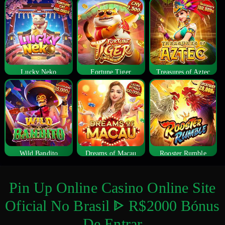
Lucky Neko
Fortune Tiger
Treasures of Aztec
Wild Bandito
Dreams of Macau
Rooster Rumble
Pin Up Online Casino Online Site
Oficial No Brasil ᐈ R$2000 Bónus
De Entrar