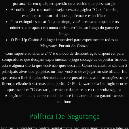
pra auxiliar em qualquer questão ou afección que possa surgir.
A confirmação, u usuário deseja acessar a página “Caixa” no site,
escolher, some sort of moeda, efetuar e especificar.
Para extinguir seu cartão para bingo, você precisa acompanhar os
números que aparecem numa ordem errática ao longo do game de
bingo.
O Pin-Up Casino é o lugar impecável para experimentar todas as
Megaways Pursuit do Gonzo.
Com suporte ao cliente 24/7 e o modo de demonstração disponível para
compradores que desejam experimentar o jogo saccage de depositar fundos,
esta é alguma oferta que você não quer destruir. Como os cassinos são um 2
principais alvos dos golpistas on-line, você só deve jogar no site oficial. Ele
apresenta o link simples electronic claro e possui todas as informações sobre
licenças elizabeth sistemas de deposito. O Pin Upwards Casino login ocorre
após escolher “Cadastrar”, preencher dados reais e criar senha segura.
Atenção mhh etapa de reconocimiento é fundamental pra garantir acesso
contínuo.
Política De Segurança
Por isso, a plataforma realiza regularmente pequenos questionários e loterias