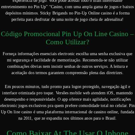
experiência de jogo. Você pode acessar todo o mais interessante
entretenimento no Pin Up” “Casino, com uma ampla gama de jogos e baixos
depósitos mínimos. Sticky Brigands no Pin-Up Online casino é a forma
perfeita para desfrutar de uma noite de jogo cheia de adrenalina!
Código Promocional Pin Up On Line Casino –
Como Utilizar?
Forneça informações essenciais electronic escolha uma senha exclusiva que
mi segurança e facilidade de memorização. Recomenda-se não utilizar
combinações óbvias nem insistir senhas de outros serviços. A leitura e
aceitação dos termos garantem compreensão plena das diretrizes.
Em poucos minutos, tudo pronto para logon protegido, navegação ágil e
interface otimizada pro toque. Versões mobile web atendem iOS, mantendo
desempenho e responsividade. O app oferece mais agilidade, notificações
electronic jogos exclusivos pra quem prefere comodidade total no celular. Pin
Up On line casino é uma plataforma internacional de cassino online, fundada
na 2011, que ze expandiu nos últimos anos para o Brasil.
Como Baixar At The Usar O Iphone