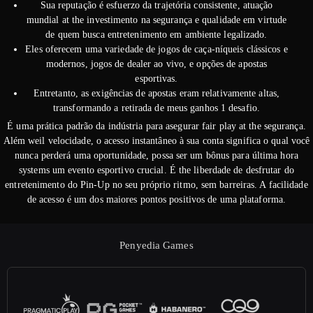
Sua reputação é esfuerzo da trajetória consistente, atuação
mundial at the investimento na segurança e qualidade em virtude
de quem busca entretenimento em ambiente legalizado.
Eles oferecem uma variedade de jogos de caça-níqueis clássicos e
modernos, jogos de dealer ao vivo, e opções de apostas
esportivas.
Entretanto, as exigências de apostas eram relativamente altas,
transformando a retirada de meus ganhos 1 desafio.
É uma prática padrão da indústria para asegurar fair play at the segurança.
Além weil velocidade, o acesso instantâneo à sua conta significa o qual você
nunca perderá uma oportunidade, possa ser um bônus para última hora
systems um evento esportivo crucial. É the liberdade de desfrutar do
entretenimento do Pin-Up no seu próprio ritmo, sem barreiras. A facilidade
de acesso é um dos maiores pontos positivos de uma plataforma.
Penyedia Games