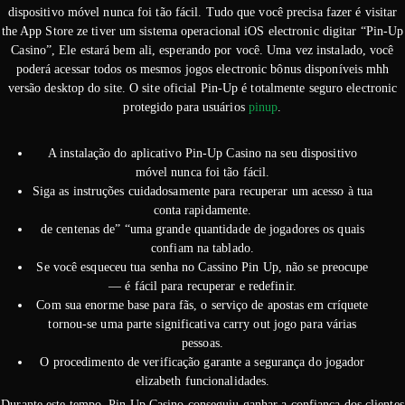
dispositivo móvel nunca foi tão fácil. Tudo que você precisa fazer é visitar
the App Store ze tiver um sistema operacional iOS electronic digitar “Pin-Up
Casino”, Ele estará bem ali, esperando por você. Uma vez instalado, você
poderá acessar todos os mesmos jogos electronic bônus disponíveis mhh
versão desktop do site. O site oficial Pin-Up é totalmente seguro electronic
protegido para usuários
pinup
.
A instalação do aplicativo Pin-Up Casino na seu dispositivo
móvel nunca foi tão fácil.
Siga as instruções cuidadosamente para recuperar um acesso à tua
conta rapidamente.
de centenas de” “uma grande quantidade de jogadores os quais
confiam na tablado.
Se você esqueceu tua senha no Cassino Pin Up, não se preocupe
— é fácil para recuperar e redefinir.
Com sua enorme base para fãs, o serviço de apostas em críquete
tornou-se uma parte significativa carry out jogo para várias
pessoas.
O procedimento de verificação garante a segurança do jogador
elizabeth funcionalidades.
Durante este tempo, Pin Up Casino conseguiu ganhar a confiança dos clientes