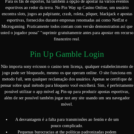
Para os fãs de esportes, há também a opção de apostar na vários eventos
esportivos ao redor da terra. No Pin Way up Casino Online, um usuário
encontra slots, jogos ao palpitante, crash, roleta, pôquer, blackjack e apostas
esportivas, fornecidos durante empresas renomadas asi como NetEnt e
Microgaming. Praticamente todos contam com versão demonstration así que
usted o jogador possa” “suprimir gratuitamente antes para apostar em recurso
financeiro real.
Pin Up Gamble Login
Não importa sony ericsson o casino tem licença, qualquer estabelecimento de
jogo pode ser bloqueado, mesmo os que operam online. O site funciona em
metodo full, sem qualquer reclamação dos usuários. Apenas se certifique de
pensar sobre qual método para bloqueio você escolherá. Sim, é perfeitamente
possível utilizar o app móvel ag Pin-up para produzir apostas esportivas,
além de ser possível também jogar not any site usando um seu navegador
móvel.
A desvantagem é a falta para transmissões ao festón e de um
pouco complicado.
Pequenas burocracias at the políticas padronizadas podem