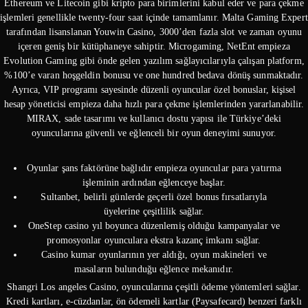
Ethereum ve Litecoin gibi kripto para birimlerini kabul eder ve para çekme
işlemleri genellikle twenty-four saat içinde tamamlanır. Malta Gaming Expert
tarafından lisanslanan Youwin Casino, 3000’den fazla slot ve zaman oyunu
içeren geniş bir kütüphaneye sahiptir. Microgaming, NetEnt empieza
Evolution Gaming gibi önde gelen yazılım sağlayıcılarıyla çalışan platform,
%100’e varan hoşgeldin bonusu ve one hundred bedava dönüş sunmaktadır.
Ayrıca, VIP programı sayesinde düzenli oyuncular özel bonuslar, kişisel
hesap yöneticisi empieza daha hızlı para çekme işlemlerinden yararlanabilir.
MIRAX, sade tasarımı ve kullanıcı dostu yapısı ile Türkiye’deki
oyuncularına güvenli ve eğlenceli bir oyun deneyimi sunuyor.
Oyunlar şans faktörüne bağlıdır empieza oyuncular para yatırma
işleminin ardından eğlenceye başlar.
Sultanbet, belirli günlerde geçerli özel bonus fırsatlarıyla
üyelerine çeşitlilik sağlar.
OneStep casino yıl boyunca düzenlemiş olduğu kampanyalar ve
promosyonlar oyunculara ekstra kazanç imkanı sağlar.
Casino kumar oyunlarının yer aldığı, oyun makineleri ve
masaların bulunduğu eğlence mekanıdır.
Shangri Los angeles Casino, oyuncularına çeşitli ödeme yöntemleri sağlar.
Kredi kartları, e-cüzdanlar, ön ödemeli kartlar (Paysafecard) benzeri farklı