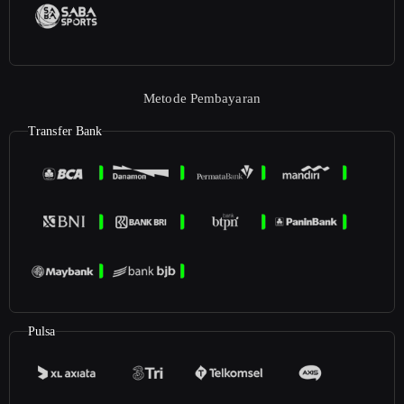
Metode Pembayaran
Transfer Bank
Pulsa