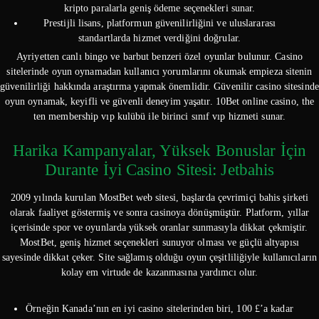
kripto paralarla geniş ödeme seçenekleri sunar.
Prestijli lisans, platformun güvenilirliğini ve uluslararası
standartlarda hizmet verdiğini doğrular.
Ayriyetten canlı bingo ve barbut benzeri özel oyunlar bulunur. Casino
sitelerinde oyun oynamadan kullanıcı yorumlarını okumak empieza sitenin
güvenilirliği hakkında araştırma yapmak önemlidir. Güvenilir casino sitesinde
oyun oynamak, keyifli ve güvenli deneyim yaşatır. 10Bet online casino, the
ten membership vıp kulübü ile birinci sınıf vıp hizmeti sunar.
Harika Kampanyalar, Yüksek Bonuslar İçin
Durante İyi Casino Sitesi: Jetbahis
2009 yılında kurulan MostBet web sitesi, başlarda çevrimiçi bahis şirketi
olarak faaliyet göstermiş ve sonra casinoya dönüşmüştür. Platform, yıllar
içerisinde spor ve oyunlarda yüksek oranlar sunmasıyla dikkat çekmiştir.
MostBet, geniş hizmet seçenekleri sunuyor olması ve güçlü altyapısı
sayesinde dikkat çeker. Site sağlamış olduğu oyun çeşitliliğiyle kullanıcıların
kolay em virtude de kazanmasına yardımcı olur.
Örneğin Kanada’nın en iyi casino sitelerinden biri, 100 £’a kadar