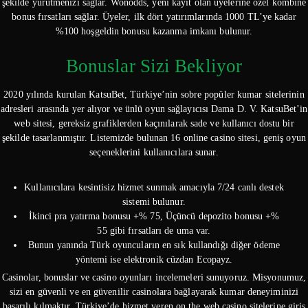
şekilde yürütmenizi sağlar. Wonodds, yeni kayıt olan üyelerine özel kombine
bonus fırsatları sağlar. Üyeler, ilk dört yatırımlarında 1000 TL’ye kadar
%100 hoşgeldin bonusu kazanma imkanı bulunur.
Bonuslar Sizi Bekliyor
2020 yılında kurulan KatsuBet, Türkiye’nin sobre popüler kumar sitelerinin
adresleri arasında yer alıyor ve ünlü oyun sağlayıcısı Dama D. V. KatsuBet’in
web sitesi, gereksiz grafiklerden kaçınılarak sade ve kullanıcı dostu bir
şekilde tasarlanmıştır. Listemizde bulunan 16 online casino sitesi, geniş oyun
seçeneklerini kullanıcılara sunar.
Kullanıcılara kesintisiz hizmet sunmak amacıyla 7/24 canlı destek
sistemi bulunur.
İkinci pra yatırma bonusu +% 75, Üçüncü depozito bonusu +%
55 gibi fırsatları de uma var.
Bunun yanında Türk oyuncuların en sık kullandığı diğer ödeme
yöntemi ise elektronik cüzdan Ecopayz.
Casinolar, bonuslar ve casino oyunları incelemeleri sunuyoruz. Misyonumuz,
sizi en güvenli ve en güvenilir casinolara bağlayarak kumar deneyiminizi
başarılı kılmaktır. Türkiye’de hizmet veren on the web casino sitelerine giriş