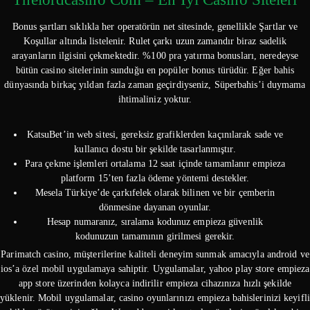
Bonus şartları sıklıkla her operatörün net sitesinde, genellikle Şartlar ve
Koşullar altında listelenir. Rulet çarkı uzun zamandır biraz sadelik
arayanların ilgisini çekmektedir. %100 pra yatırma bonusları, neredeyse
bütün casino sitelerinin sunduğu en popüler bonus türüdür. Eğer bahis
dünyasında birkaç yıldan fazla zaman geçirdiyseniz, Süperbahis’i duymama
ihtimaliniz yoktur.
KatsuBet’in web sitesi, gereksiz grafiklerden kaçınılarak sade ve
kullanıcı dostu bir şekilde tasarlanmıştır.
Para çekme işlemleri ortalama 12 saat içinde tamamlanır empieza
platform 15’ten fazla ödeme yöntemi destekler.
Mesela Türkiye’de çarkıfelek olarak bilinen ve bir çemberin
dönmesine dayanan oyunlar.
Hesap numaranız, sıralama kodunuz empieza güvenlik
kodunuzun tamamının girilmesi gerekir.
Parimatch casino, müşterilerine kaliteli deneyim sunmak amacıyla android ve
ios’a özel mobil uygulamaya sahiptir. Uygulamalar, yahoo play store empieza
app store üzerinden kolayca indirilir empieza cihazınıza hızlı şekilde
yüklenir. Mobil uygulamalar, casino oyunlarınızı empieza bahislerinizi keyifli