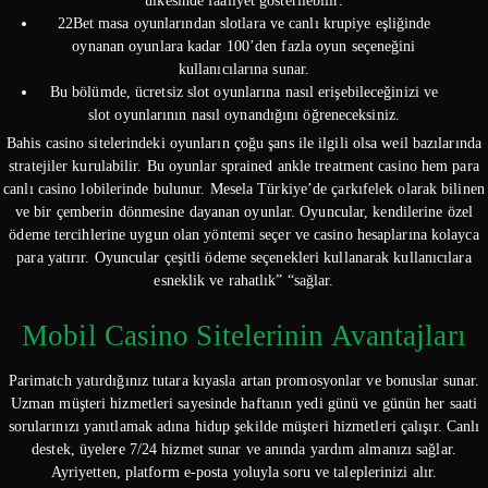
ülkesinde faaliyet gösterilebilir.
22Bet masa oyunlarından slotlara ve canlı krupiye eşliğinde
oynanan oyunlara kadar 100’den fazla oyun seçeneğini
kullanıcılarına sunar.
Bu bölümde, ücretsiz slot oyunlarına nasıl erişebileceğinizi ve
slot oyunlarının nasıl oynandığını öğreneceksiniz.
Bahis casino sitelerindeki oyunların çoğu şans ile ilgili olsa weil bazılarında
stratejiler kurulabilir. Bu oyunlar sprained ankle treatment casino hem para
canlı casino lobilerinde bulunur. Mesela Türkiye’de çarkıfelek olarak bilinen
ve bir çemberin dönmesine dayanan oyunlar. Oyuncular, kendilerine özel
ödeme tercihlerine uygun olan yöntemi seçer ve casino hesaplarına kolayca
para yatırır. Oyuncular çeşitli ödeme seçenekleri kullanarak kullanıcılara
esneklik ve rahatlık” “sağlar.
Mobil Casino Sitelerinin Avantajları
Parimatch yatırdığınız tutara kıyasla artan promosyonlar ve bonuslar sunar.
Uzman müşteri hizmetleri sayesinde haftanın yedi günü ve günün her saati
sorularınızı yanıtlamak adına hidup şekilde müşteri hizmetleri çalışır. Canlı
destek, üyelere 7/24 hizmet sunar ve anında yardım almanızı sağlar.
Ayriyetten, platform e-posta yoluyla soru ve taleplerinizi alır.