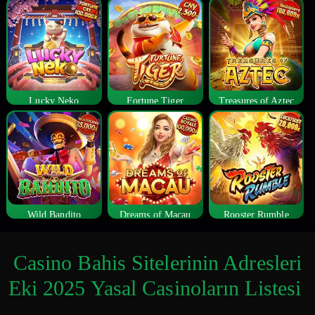
Lucky Neko
Fortune Tiger
Treasures of Aztec
Wild Bandito
Dreams of Macau
Rooster Rumble
Casino Bahis Sitelerinin Adresleri
Eki 2025 Yasal Casinoların Listesi ️