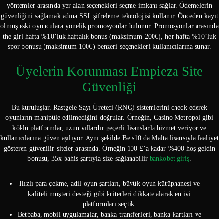
yöntemler arasında yer alan seçenekleri seçme imkanı sağlar. Ödemelerin
güvenliğini sağlamak adına SSL şifreleme teknolojisi kullanır. Önceden kayıt
olmuş eski oyunculara yönelik promosyonlar bulunur. Promosyonlar arasında
the girl hafta %10’luk haftalık bonus (maksimum 200€), her hafta %10’luk
spor bonusu (maksimum 100€) benzeri seçenekleri kullanıcılarına sunar.
Üyelerin Korunması Empieza Site
Güvenliği
Bu kuruluşlar, Rastgele Sayı Üreteci (RNG) sistemlerini check ederek
oyunların manipüle edilmediğini doğrular. Örneğin, Casino Metropol gibi
köklü platformlar, uzun yıllardır geçerli lisanslarla hizmet veriyor ve
kullanıcılarına güven aşılıyor. Aynı şekilde Bets10 da Malta lisansıyla faaliyet
gösteren güvenilir siteler arasında. Örneğin 100 £’a kadar %400 hoş geldin
bonusu, 35x bahis şartıyla size sağlanabilir
bankobet giriş
.
Hızlı para çekme, adil oyun şartları, büyük oyun kütüphanesi ve
kaliteli müşteri desteği gibi kriterleri dikkate alarak en iyi
platformları seçtik.
Betbaba, mobil uygulamalar, banka transferleri, banka kartları ve