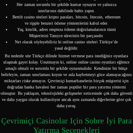
Her zaman sorumlu bir şekilde kumar oynayın ve yalnızca
sınırlarınız dahilinde bahis yapın.
Bettilt casino siteleri kripto paraları, bitcoin, litecoin, ethereum
ve ripple benzeri ödeme yöntemlerini kabul eder.
Yaş, kimlik, adres empieza ödeme doğrulamalarının tümü
Müşterinizi Tanıyın sürecinin bir parçasıdır.
Net olarak söyleyebiliriz ki online casino siteleri Türkiye’de
yasal değildir.
Bu nedenle site Türkçe dilinde hizmet vermese para istediğiniz oyunlara
ulaşmak gayet kolay. Unutmayın ki, online online casino oyunları eğlence
amaçlı olmalı ve sorumlu bir şekilde oynanmalıdır. Kendinize bir bütçe
belirleyin, zaman sınırlaması koyun ve asla kaybetmeyi göze alamayacağınız
miktarları riske atmayın. Çevrimiçi kumarhanelerin birçok müşterisi için
doğrudan banka havalesi her zaman popüler bir para yatırma yöntemi
olmuştur. Bu yaklaşım, teknolojideki gelişmeler neticesinde çok daha güvenli
ve daha yaygın olarak kullanılıyor ancak aynı zamanda diğerlerine göre çok
daha yavaş.
Çevrimiçi Casinolar Için Sobre İyi Para
Yatırma Seçenekleri