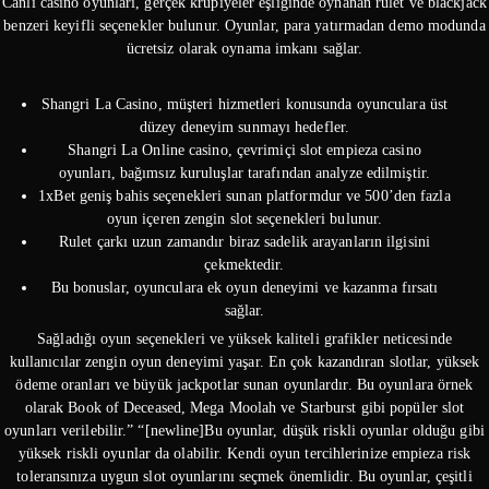
Canlı casino oyunları, gerçek krupiyeler eşliğinde oynanan rulet ve blackjack
benzeri keyifli seçenekler bulunur. Oyunlar, para yatırmadan demo modunda
ücretsiz olarak oynama imkanı sağlar.
Shangri La Casino, müşteri hizmetleri konusunda oyunculara üst
düzey deneyim sunmayı hedefler.
Shangri La Online casino, çevrimiçi slot empieza casino
oyunları, bağımsız kuruluşlar tarafından analyze edilmiştir.
1xBet geniş bahis seçenekleri sunan platformdur ve 500’den fazla
oyun içeren zengin slot seçenekleri bulunur.
Rulet çarkı uzun zamandır biraz sadelik arayanların ilgisini
çekmektedir.
Bu bonuslar, oyunculara ek oyun deneyimi ve kazanma fırsatı
sağlar.
Sağladığı oyun seçenekleri ve yüksek kaliteli grafikler neticesinde
kullanıcılar zengin oyun deneyimi yaşar. En çok kazandıran slotlar, yüksek
ödeme oranları ve büyük jackpotlar sunan oyunlardır. Bu oyunlara örnek
olarak Book of Deceased, Mega Moolah ve Starburst gibi popüler slot
oyunları verilebilir.” “[newline]Bu oyunlar, düşük riskli oyunlar olduğu gibi
yüksek riskli oyunlar da olabilir. Kendi oyun tercihlerinize empieza risk
toleransınıza uygun slot oyunlarını seçmek önemlidir. Bu oyunlar, çeşitli