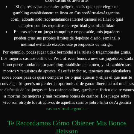
sobre casino es divertirte.
Si querés evitar cualquier peligro, podés optar por elegir un
gambling establishment en línea en CasinosVirtualesArgentina.
com., adonde solo recomendamos internet casinos en línea o qual
cumplen con los requisitos de seguridad y confiabilidad.
En aras sobre un juego tranquilo y responsable, mis jugadores
pueden criar sus propios límites de depósito diario, semanal o
mensual evitando exceder este presupuesto de intriga.
Por ejemplo, podés jugar tidak bermodal a la ruleta o tragamonedas gratis.
Los mejores casinos online de Perú ofrecen bonos a new sus jugadores. Cada
bono puede mudar de un gambling establishment a otro, y así también sus
montos y requisitos de apuesta. Si estás indeciso, tenemos una calculadora
sobre bonos para os quais compares los o qual quieras y elijas el que más te
convenga. Si querés no perder la oportunidad de ganar dinero actual mientras
te disfrutás de los juegos en los casinos online, quedate euforico que te vamos
a mostrar los mejores y más recientes bonos de casinos. Los juegos sobre
vivo son otro de los atractivos de aquellas casinos sobre línea de Argentina
casino virtual argentina
.
Te Recordamos Cómo Obtener Mis Bonos
Betsson