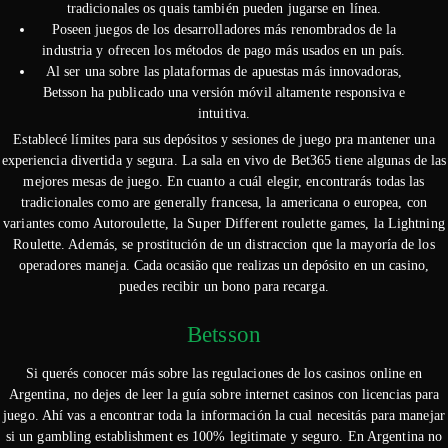
tradicionales os quais también pueden jugarse en línea.
Poseen juegos de los desarrolladores más renombrados de la
industria y ofrecen los métodos de pago más usados en un país.
Al ser una sobre las plataformas de apuestas más innovadoras,
Betsson ha publicado una versión móvil altamente responsiva e
intuitiva.
Establecé límites para sus depósitos y sesiones de juego pra mantener una
experiencia divertida y segura. La sala en vivo de Bet365 tiene algunas de las
mejores mesas de juego. En cuanto a cuál elegir, encontrarás todas las
tradicionales como are generally francesa, la americana o europea, con
variantes como Autoroulette, la Super Different roulette games, la Lightning
Roulette. Además, se prostitución de un distraccion que la mayoría de los
operadores maneja. Cada ocasião que realizas un depósito en un casino,
puedes recibir un bono para recarga.
Betsson
Si querés conocer más sobre las regulaciones de los casinos online en
Argentina, no dejes de leer la guía sobre internet casinos con licencias para
juego. Ahí vas a encontrar toda la información la cual necesitás para manejar
si un gambling establishment es 100% legitimate y seguro. En Argentina no