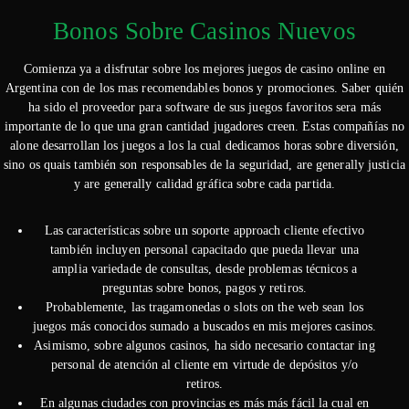
Bonos Sobre Casinos Nuevos
Comienza ya a disfrutar sobre los mejores juegos de casino online en
Argentina con de los mas recomendables bonos y promociones. Saber quién
ha sido el proveedor para software de sus juegos favoritos sera más
importante de lo que una gran cantidad jugadores creen. Estas compañías no
alone desarrollan los juegos a los la cual dedicamos horas sobre diversión,
sino os quais también son responsables de la seguridad, are generally justicia
y are generally calidad gráfica sobre cada partida.
Las características sobre un soporte approach cliente efectivo
también incluyen personal capacitado que pueda llevar una
amplia variedade de consultas, desde problemas técnicos a
preguntas sobre bonos, pagos y retiros.
Probablemente, las tragamonedas o slots on the web sean los
juegos más conocidos sumado a buscados en mis mejores casinos.
Asimismo, sobre algunos casinos, ha sido necesario contactar ing
personal de atención al cliente em virtude de depósitos y/o
retiros.
En algunas ciudades con provincias es más más fácil la cual en