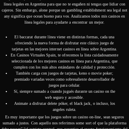
línea legales en Argentina para que no te engañen ni tengas que lidiar con
cajeros. Sin embargo, alone porque un gambling establishment sea legal not
any significa que ocean bueno para vos. Analizamos todos mis casinos en
línea legales para ayudarte a encontrar un mejor.
El baccarat durante línea viene en distintas formas, cada una
ofreciendo la nueva forma de disfrutar este clásico juego de
tarjetas en las mejores internet casinos en línea sobre Argentina.
En Casinos Virtuales Spain, te ofrecemos la lista cuidadosamente
seleccionada de los mejores casinos en línea para Argentina, que
cumplen con los más altos estándares de calidad y protección.
También carga con juegos de tarjetas, keno o movie poker;
premiado variadas veces como sobresaliente desarrollador de
juegos para celular.
Sí, siempre sumado a cuando jugués durante un casino on the
web seguro y accesible.
Animate a disfrutar delete póker, el black jack, o incluso, los
angeles ruleta.
Es muy importante que los juegos sobre un casino on-line, sean seguros
sumado a justos. Con aquello nos referimos some sort of que la plataforma