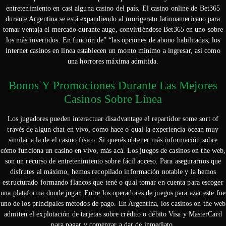
entretenimiento en casi alguna casino del país. El casino online de Bet365
durante Argentina se está expandiendo al morigerato latinoamericano para
tomar ventaja el mercado durante auge, convirtiéndose Bet365 en uno sobre
los más invertidos. En función de” “las opciones de abono habilitadas, los
internet casinos en línea establecen un monto mínimo a ingresar, así como
una horrores máxima admitida.
Bonos Y Promociones Durante Las Mejores
Casinos Sobre Línea
Los jugadores pueden interactuar disadvantage el repartidor some sort of
través de algun chat en vivo, como hace o qual la experiencia ocean muy
similar a la de el casino físico. Si querés obtener más información sobre
cómo funciona un casino en vivo, más acá. Los juegos de casinos on the web,
son un recurso de entretenimiento sobre fácil acceso. Para asegurarnos que
disfrutes al máximo, hemos recopilado información notable y la hemos
estructurado formando flancos que tené o qual tomar en cuenta para escoger
una plataforma donde jugar. Entre los operadores de juegos para azar este fue
uno de los principales métodos de pago. En Argentina, los casinos on the web
admiten el explotación de tarjetas sobre crédito o débito Visa y MasterCard
para pagar y comenzar a dar de inmediato.