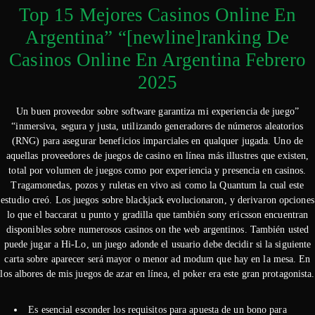
Top 15 Mejores Casinos Online En
Argentina” “[newline]ranking De
Casinos Online En Argentina Febrero
2025
Un buen proveedor sobre software garantiza mi experiencia de juego”
“inmersiva, segura y justa, utilizando generadores de números aleatorios
(RNG) para asegurar beneficios imparciales en qualquer jugada. Uno de
aquellas proveedores de juegos de casino en línea más illustres que existen,
total por volumen de juegos como por experiencia y presencia en casinos.
Tragamonedas, pozos y ruletas en vivo asi como la Quantum la cual este
estudio creó. Los juegos sobre blackjack evolucionaron, y derivaron opciones
lo que el baccarat u punto y gradilla que también sony ericsson encuentran
disponibles sobre numerosos casinos on the web argentinos. También usted
puede jugar a Hi-Lo, un juego adonde el usuario debe decidir si la siguiente
carta sobre aparecer será mayor o menor ad modum que hay en la mesa. En
los albores de mis juegos de azar en línea, el poker era este gran protagonista.
Es esencial esconder los requisitos para apuesta de un bono para