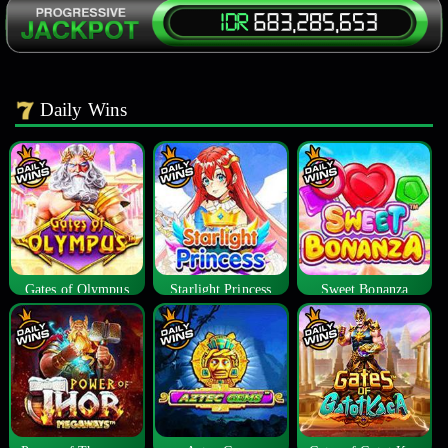
Daily Wins
Gates of Olympus
Starlight Princess
Sweet Bonanza