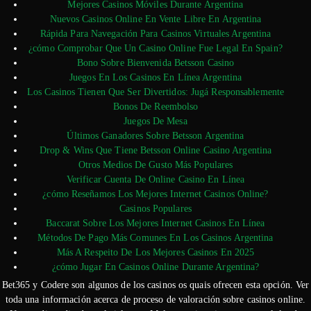
Mejores Casinos Móviles Durante Argentina
Nuevos Casinos Online En Vente Libre En Argentina
Rápida Para Navegación Para Casinos Virtuales Argentina
¿cómo Comprobar Que Un Casino Online Fue Legal En Spain?
Bono Sobre Bienvenida Betsson Casino
Juegos En Los Casinos En Línea Argentina
Los Casinos Tienen Que Ser Divertidos: Jugá Responsablemente
Bonos De Reembolso
Juegos De Mesa
Últimos Ganadores Sobre Betsson Argentina
Drop & Wins Que Tiene Betsson Online Casino Argentina
Otros Medios De Gusto Más Populares
Verificar Cuenta De Online Casino En Línea
¿cómo Reseñamos Los Mejores Internet Casinos Online?
Casinos Populares
Baccarat Sobre Los Mejores Internet Casinos En Línea
Métodos De Pago Más Comunes En Los Casinos Argentina
Más A Respeito De Los Mejores Casinos En 2025
¿cómo Jugar En Casinos Online Durante Argentina?
Bet365 y Codere son algunos de los casinos os quais ofrecen esta opción. Ver
toda una información acerca de proceso de valoración sobre casinos online.