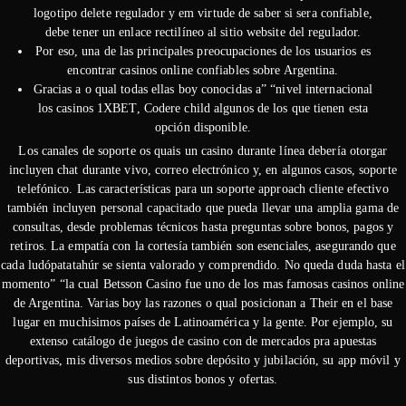
logotipo delete regulador y em virtude de saber si sera confiable,
debe tener un enlace rectilíneo al sitio website del regulador.
Por eso, una de las principales preocupaciones de los usuarios es
encontrar casinos online confiables sobre Argentina.
Gracias a o qual todas ellas boy conocidas a” “nivel internacional
los casinos 1XBET, Codere child algunos de los que tienen esta
opción disponible.
Los canales de soporte os quais un casino durante línea debería otorgar
incluyen chat durante vivo, correo electrónico y, en algunos casos, soporte
telefónico. Las características para un soporte approach cliente efectivo
también incluyen personal capacitado que pueda llevar una amplia gama de
consultas, desde problemas técnicos hasta preguntas sobre bonos, pagos y
retiros. La empatía con la cortesía también son esenciales, asegurando que
cada ludópatatahúr se sienta valorado y comprendido. No queda duda hasta el
momento” “la cual Betsson Casino fue uno de los mas famosas casinos online
de Argentina. Varias boy las razones o qual posicionan a Their en el base
lugar en muchisimos países de Latinoamérica y la gente. Por ejemplo, su
extenso catálogo de juegos de casino con de mercados pra apuestas
deportivas, mis diversos medios sobre depósito y jubilación, su app móvil y
sus distintos bonos y ofertas.