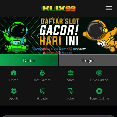
Beranda
Slot Online
Live Casino
Sportsbook
Arcade
Togel Online
Daftar
Login
Poker
Whatsapp
Home
Hot Games
Slots
Live Casino
Telegram
Sports
Arcade
Poker
Togel Online
Livechat