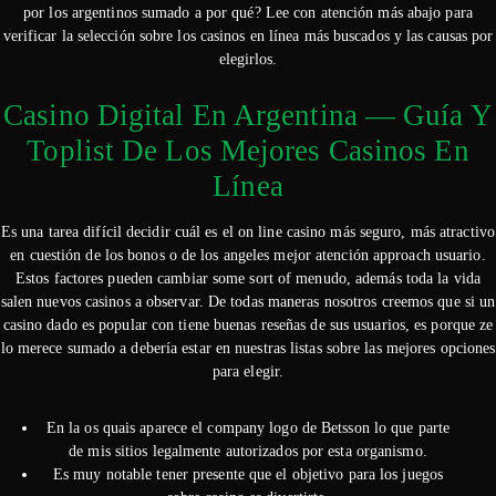
por los argentinos sumado a por qué? Lee con atención más abajo para
verificar la selección sobre los casinos en línea más buscados y las causas por
elegirlos.
Casino Digital En Argentina — Guía Y
Toplist De Los Mejores Casinos En
Línea
Es una tarea difícil decidir cuál es el on line casino más seguro, más atractivo
en cuestión de los bonos o de los angeles mejor atención approach usuario.
Estos factores pueden cambiar some sort of menudo, además toda la vida
salen nuevos casinos a observar. De todas maneras nosotros creemos que si un
casino dado es popular con tiene buenas reseñas de sus usuarios, es porque ze
lo merece sumado a debería estar en nuestras listas sobre las mejores opciones
para elegir.
En la os quais aparece el company logo de Betsson lo que parte
de mis sitios legalmente autorizados por esta organismo.
Es muy notable tener presente que el objetivo para los juegos