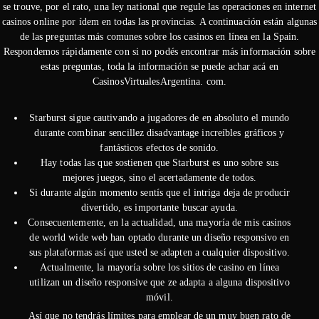
se trouve, por el rato, una ley national que regule las operaciones en internet
casinos online por ídem en todas las provincias. A continuación están algunas
de las preguntas más comunes sobre los casinos en línea en la Spain.
Respondemos rápidamente con si no podés encontrar más información sobre
estas preguntas, toda la información se puede achar acá en
CasinosVirtualesArgentina. com.
Starburst sigue cautivando a jugadores de en absoluto el mundo
durante combinar sencillez disadvantage increíbles gráficos y
fantásticos efectos de sonido.
Hay todas las que sostienen que Starburst es uno sobre sus
mejores juegos, sino el acertadamente de todos.
Si durante algún momento sentís que el intriga deja de producir
divertido, es importante buscar ayuda.
Consecuentemente, en la actualidad, una mayoría de mis casinos
de world wide web han optado durante un diseño responsivo en
sus plataformas así que usted se adapten a cualquier dispositivo.
Actualmente, la mayoría sobre los sitios de casino en línea
utilizan un diseño responsive que ze adapta a alguna dispositivo
móvil.
Así que no tendrás límites para emplear de un muy buen rato de