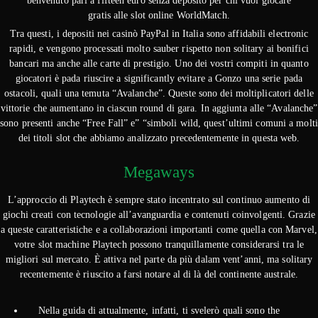
benvenuto pari a fifteen euro senza deposito per chi vuol giocare
gratis alle slot online WorldMatch.
Tra questi, i depositi nei casinò PayPal in Italia sono affidabili electronic
rapidi, e vengono processati molto sauber rispetto non solitary ai bonifici
bancari ma anche alle carte di prestigio. Uno dei vostri compiti in quanto
giocatori è pada riuscire a significantly evitare a Gonzo una serie pada
ostacoli, quali una temuta “Avalanche”. Queste sono dei moltiplicatori delle
vittorie che aumentano in ciascun round di gara. In aggiunta alle “Avalanche”
sono presenti anche “Free Fall” e” “simboli wild, quest’ultimi comuni a molti
dei titoli slot che abbiamo analizzato precedentemente in questa web.
Megaways
L’approccio di Playtech è sempre stato incentrato sul continuo aumento di
giochi creati con tecnologie all’avanguardia e contenuti coinvolgenti. Grazie
a queste caratteristiche e a collaborazioni importanti come quella con Marvel,
votre slot machine Playtech possono tranquillamente considerarsi tra le
migliori sul mercato. È attiva nel parte da più dalam vent’anni, ma solitary
recentemente è riuscito a farsi notare al di là del continente australe.
Nella guida di attualmente, infatti, ti svelerò quali sono the