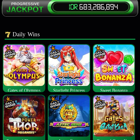
Daily Wins
Gates of Olympus
Starlight Princess
Sweet Bonanza