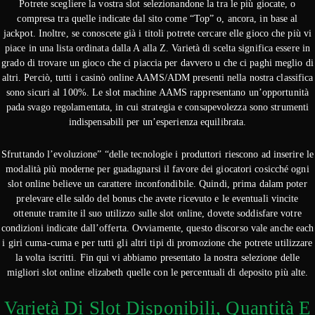
Potrete scegliere la vostra slot selezionandone la tra le più giocate, o
compresa tra quelle indicate dal sito come “Top” o, ancora, in base al
jackpot. Inoltre, se conoscete già i titoli potrete cercare elle gioco che più vi
piace in una lista ordinata dalla A alla Z. Varietà di scelta significa essere in
grado di trovare un gioco che ci piaccia per davvero u che ci paghi meglio di
altri. Perciò, tutti i casinò online AAMS/ADM presenti nella nostra classifica
sono sicuri al 100%. Le slot machine AAMS rappresentano un’opportunità
pada svago regolamentata, in cui strategia e consapevolezza sono strumenti
indispensabili per un’esperienza equilibrata.
Sfruttando l’evoluzione” “delle tecnologie i produttori riescono ad inserire le
modalità più moderne per guadagnarsi il favore dei giocatori cosicché ogni
slot online believe un carattere inconfondibile. Quindi, prima dalam poter
prelevare elle saldo del bonus che avete ricevuto e le eventuali vincite
ottenute tramite il suo utilizzo sulle slot online, dovete soddisfare votre
condizioni indicate dall’offerta. Ovviamente, questo discorso vale anche each
i giri cuma-cuma e per tutti gli altri tipi di promozione che potrete utilizzare
la volta iscritti. Fin qui vi abbiamo presentato la nostra selezione delle
migliori slot online elizabeth quelle con le percentuali di deposito più alte.
Varietà Di Slot Disponibili, Quantità E