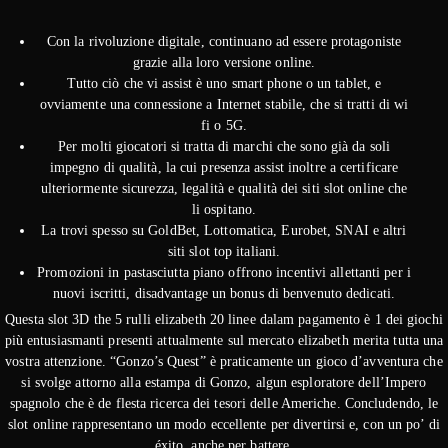
Con la rivoluzione digitale, continuano ad essere protagoniste
grazie alla loro versione online.
Tutto ciò che vi assist è uno smart phone o un tablet, e
ovviamente una connessione a Internet stabile, che si tratti di wi
fi o 5G.
Per molti giocatori si tratta di marchi che sono già da soli
impegno di qualità, la cui presenza assist inoltre a certificare
ulteriormente sicurezza, legalità e qualità dei siti slot online che
li ospitano.
La trovi spesso su GoldBet, Lottomatica, Eurobet, SNAI e altri
siti slot top italiani.
Promozioni in pastasciutta piano offrono incentivi allettanti per i
nuovi iscritti, disadvantage un bonus di benvenuto dedicati.
Questa slot 3D the 5 rulli elizabeth 20 linee dalam pagamento è 1 dei giochi
più entusiasmanti presenti attualmente sul mercato elizabeth merita tutta una
vostra attenzione. “Gonzo’s Quest” è praticamente un gioco d’avventura che
si svolge attorno alla estampa di Gonzo, algun esploratore dell’Impero
spagnolo che è de flesta ricerca dei tesori delle Americhe. Concludendo, le
slot online rappresentano un modo eccellente per divertirsi e, con un po’ di
éxito, anche per battere.