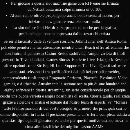
Per giocare a questa slot machine game con RTP enorme firmata
da NetEnt basta una colpo minima di 0, 10€.
Alcuni vanno oltre e propongono anche bonus senza almacén, per
iniziare a new giocare senza sborsare nulla.
La slot online Jimi Hendrix, sorprende oltre che per la grafica,
per la colonna sonora approvata dallo stesso chitarrista.
Se sei affascinato dalle avventure storiche, John Hunter nell’Antica Roma
potrebbe prendere la tua attenzione, mentre Titan Reach offre adrenalina the
non finire. Il palinsesto Casinò Reside suddivide l’ampia varietà di titoli
presenti in Tavoli Italiani, Games Shows, Roulette Live, Blackjack Reside e
altre opzioni come Sic Bo, Hi-Lo e Supporter Tan Live. Questi software
sono stati selezionati tra quelli offerti dai più bei periodi provider,
comprendendo titoli targati Pragmatic Perform, Playtech, Evolution Video
gaming e Authentic. Attualmente la sezione ospita più di one hundred and
eighty software in diretta streaming, un serie considerevole per chiunque
cerchi una buona varietà e ampia possibilità di scelta. Questa guida, realizzata
grazie a ricerche e analisi effettuate dal nostro team di esperti, vi” “fornirà
tutte le informazioni di cui avete bisogno su primero dei principali casinò
online disponibili in Italia. Il posizione presenta un’offerta completa, adatta a
qualsiasi tipologia di giocatore ed anche per questo motivo cuando trova in
cima alle classifiche dei migliori casino AAMS.