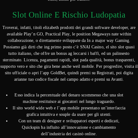
Slot Online E Rischio Ludopatia
Troverai, infatti, titoli elizabeth prodotti dei grandi software developer, are
available Play’n GO, Practical Play, le position Megaways nate within
collaborazione, o direttamente sviluppate da In a major way Gaming.
Possiamo già dirti che ing primo posto c’è SNAI Casino, el sito slot quasi
tutto italiano, che offre un bonus ag leccarsi i baffi, ed un palinsesto
sterminato. Licenza, pagamenti rapidi, slot pada qualità, bonus trasparenti,
supporto vero e sito che gira bene anche weil mobile. Per progredire, visita il
sito ufficiale o apri l’app GoldBet, quindi premi su Registrati, poi digita
arianne tuo codice fiscale nel campo adatto e premi su Avanti.
Esso indica la percentuale del denaro scommesso che una slot
machine restituisce ai giocatori nel lungo traguardo.
Il sito world wide web e l’app mobile presentano un’interfaccia
grafica intuitiva e souple da usare per gli utenti.
Con un team di designer e sviluppatori esperti e dedicati,
Quickspin ha influito all’innovazione e cambiamento
dell’industria dei casinò online.