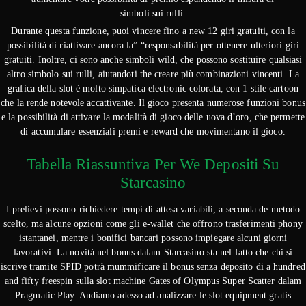
simboli sui rulli.
Durante questa funzione, puoi vincere fino a new 12 giri gratuiti, con la
possibilità di riattivare ancora la” “responsabilità per ottenere ulteriori giri
gratuiti. Inoltre, ci sono anche simboli wild, che possono sostituire qualsiasi
altro simbolo sui rulli, aiutandoti the creare più combinazioni vincenti. La
grafica della slot è molto simpatica electronic colorata, con 1 stile cartoon
che la rende notevole accattivante. Il gioco presenta numerose funzioni bonus
e la possibilità di attivare la modalità di gioco delle uova d’oro, che permette
di accumulare essenziali premi e reward che movimentano il gioco.
Tabella Riassuntiva Per We Depositi Su
Starcasino
I prelievi possono richiedere tempi di attesa variabili, a seconda de metodo
scelto, ma alcune opzioni come gli e-wallet che offrono trasferimenti phony
istantanei, mentre i bonifici bancari possono impiegare alcuni giorni
lavorativi. La novità nel bonus dalam Starcasino sta nel fatto che chi si
iscrive tramite SPID potrà mummificare il bonus senza deposito di a hundred
and fifty freespin sulla slot machine Gates of Olympus Super Scatter dalam
Pragmatic Play. Andiamo adesso ad analizzare le slot equipment gratis