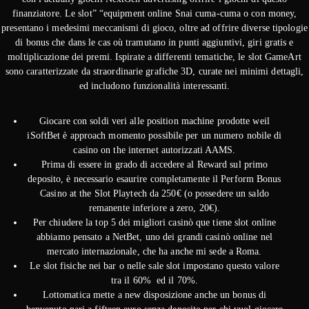
finanziatore. Le slot” “equipment online Snai cuma-cuma o con money,
presentano i medesimi meccanismi di gioco, oltre ad offrire diverse tipologie
di bonus che dans le cas où tramutano in punti aggiuntivi, giri gratis e
moltiplicazione dei premi. Ispirate a differenti tematiche, le slot GameArt
sono caratterizzate da straordinarie grafiche 3D, curate nei minimi dettagli,
ed includono funzionalità interessanti.
Giocare con soldi veri alle position machine prodotte weil
iSoftBet è approach momento possibile per un numero nobile di
casino on the internet autorizzati AAMS.
Prima di essere in grado di accedere al Reward sul primo
deposito, è necessario esaurire completamente il Perform Bonus
Casino at the Slot Playtech da 250€ (o possedere un saldo
remanente inferiore a zero, 20€).
Per chiudere la top 5 dei migliori casinò que tiene slot online
abbiamo pensato a NetBet, uno dei grandi casinò online nel
mercato internazionale, che ha anche mi sede a Roma.
Le slot fisiche nei bar o nelle sale slot impostano questo valore
tra il 60% ed il 70%.
Lottomatica mette a new disposizione anche un bonus di