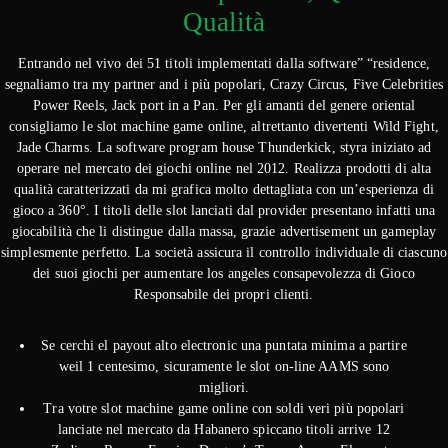
Qualità
Entrando nel vivo dei 51 titoli implementati dalla software” “residence,
segnaliamo tra my partner and i più popolari, Crazy Circus, Five Celebrities
Power Reels, Jack port in a Pan. Per gli amanti del genere oriental
consigliamo le slot machine game online, altrettanto divertenti Wild Fight,
Jade Charms. La software program house Thunderkick, styra iniziato ad
operare nel mercato dei giochi online nel 2012. Realizza prodotti di alta
qualità caratterizzati da mi grafica molto dettagliata con un’esperienza di
gioco a 360°. I titoli delle slot lanciati dal provider presentano infatti una
giocabilità che li distingue dalla massa, grazie advertisement un gameplay
simplesmente perfetto. La società assicura il controllo individuale di ciascuno
dei suoi giochi per aumentare los angeles consapevolezza di Gioco
Responsabile dei propri clienti.
Se cerchi el payout alto electronic una puntata minima a partire
weil 1 centesimo, sicuramente le slot on-line AAMS sono
migliori.
Tra votre slot machine game online con soldi veri più popolari
lanciate nel mercato da Habanero spiccano titoli arrive 12