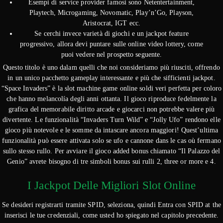
Esempi di service provider famosi sono Netentertainment,
Playtech, Microgaming, Novomatic, Play’n’Go, Playson,
Aristocrat, IGT ecc.
Se cerchi invece varietà di giochi e un jackpot feature
progressivo, allora devi puntare sulle online video lottery, come
puoi vedere nel prospetto seguente.
Questo titolo è uno dalam quelli che noi consideriamo più riusciti, offrendo
in un unico pacchetto gameplay interessante e più che sifficienti jackpot.
“Space Invaders” è la slot machine game online soldi veri perfetta per coloro
che hanno melancolía degli anni ottanta. Il gioco riproduce fedelmente la
grafica del memorabile diritto arcade e giocarci non potrebbe valere più
divertente. Le funzionalità “Invaders Turn Wild” e “Jolly Ufo” rendono elle
gioco più notevole e le somme da intascare ancora maggiori! Quest’ultima
funzionalità può essere attivata solo se ufo e cannone dans le cas où fermano
sullo stesso rullo. Per avviare il gioco added bonus chiamato “Il Palazzo del
Genio” avrete bisogno di tre simboli bonus sui rulli 2, three or more e 4.
I Jackpot Delle Migliori Slot Online
Se desideri registrarti tramite SPID, seleziona, quindi Entra con SPID at the
inserisci le tue credenziali, come usted ho spiegato nel capitolo precedente.