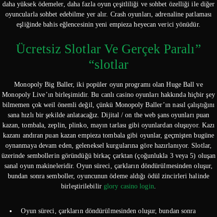
daha yüksek ödemeler, daha fazla oyun çeşitliliği ve sohbet özelliği ile diğer
oyuncularla sohbet edebilme yer alır. Crash oyunları, adrenaline patlaması
eşliğinde bahis eğlencesinin yeni empieza heyecan verici yönüdür.
Ücretsiz Slotlar Ve Gerçek Paralı”
“slotlar
Monopoly Big Baller, iki popüler oyun programı olan Huge Ball ve
Monopoly Live’ın birleşimidir. Bu canlı casino oyunları hakkında hiçbir şey
bilmemen çok weil önemli değil, çünkü Monopoly Baller’ın nasıl çalıştığını
sana hızlı bir şekilde anlatacağız. Dijital / on the web şans oyunları puan
kazan, tombala, zeplin, plinko, mayın tarlası gibi oyunlardan oluşuyor. Kazı
kazanı andıran puan kazan empieza tombala gibi oyunlar, geçmişten bugüne
oynanmaya devam eden, geleneksel kurgularına göre hazırlanıyor. Slotlar,
üzerinde sembollerin göründüğü birkaç çarktan (çoğunlukla 3 veya 5) oluşan
sanal oyun makineleridir. Oyun süreci, çarkların döndürülmesinden oluşur,
bundan sonra semboller, oyuncunun ödeme aldığı ödül zincirleri halinde
birleştirilebilir
glory casino login
.
Oyun süreci, çarkların döndürülmesinden oluşur, bundan sonra