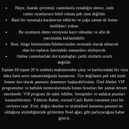
Hayır, lisanslı çevrimiçi casinolarda oynadığın sürece, canlı
casino oyunlarının hileli olması pek olası değildir.
Basit bir oynanışla karakterize edilirler ve çoğu zaman ek bonus
özellikleri yoktur.
Bu oyunların demo versiyonu kayıt olmadan ve afin de
yatırmadan kullanılabilir.
Host, bingo biletinizden/biletlerinizden otomatik olarak silinecek
olan bu topların üzerindeki numaraları söyleyecek.
Online casinolardaki slot katalogları çarklı slotlarla sınırlı
değildir.
Toplam 60 topun 20’si tombala makinesinden çıkar ve kartlarındaki bir veya
daha fazla satırı tamamladığında kazanırsın. Üye değilseniz pek tabi sizde
hemen üye olarak şansınızı denemeye başlayabilirsiniz. Özel Abebet VIP
programımız ve haftalık turnuvalarımızla bonus fırsatları her zaman devam
etmektedir. VIP program ile nakit ödüller, freespinler ve sadakat puanları
kazanabilirsiniz. Yıldırım Ruleti, normal Canlı Ruleti tamamen yeni bir
seviyeye taşır. Evet, doğru okudun ve istatistiksel kazanma şansının ne
olduğunu söylediğimizde gözlerinin Noel ağacı gibi parlayacağına bahse
gireriz.