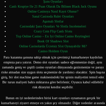
Şans Oyunları
Canlı Krupiye Ile 21 Puan Olarak Da Bilinen Black Jack Oyunu
Online Casinoya Nasıl Kayıt Olunur?
Sanal Casinoda Rulet Oyunları
Aşamalı Slotlar
Casinodaki Şans Oyunları Ve Slotla Incelemeleri
Crazy Coin Flip Canlı Slotu
Top Online Casino – En Iyi Online Casino Reytingleri
Book Of Shadows Slot
Online Casinolarda Ücretsiz Slot Oynayabilir Mi?
Casino Holdem Oyun
Para kazanma şansına sahip olmak için çevrimiçi kumarhaneye kaydolun
empieza para yatırın. Demo slot oyunları sadece eğlenmenize değil, aynı
zamanda geniş ve çeşitli casino oyunları dünyasında gezinmenize ve parayı
riske atmadan size uygun slotu seçmenize de yardımcı olacaktır. Spin başına
giriş, bir slot machine game makinesindeki bir spinin maliyetini temsil eder.
Bir turun maliyeti bahis miktarına göre belirlenir; Oyuncu kabul edilebilir
risk düzeyini kendisi seçebilir.
Bunun en iyi nedenlerinden birisi kart oyunları oynamanın gerçek bir
kumarhaneyi ziyaret etmeye en yakın şey olmasıdır. Diğer nedenler arasında