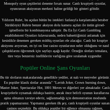
Monopoly oyun çeşitlerini deneme fırsatı sunar. Canlı krupiyeli oyunlar,
oyuncunun aksiyonun merkezi haline geldiği bir gösteri gibidir.
Yıldırım Rulet, bu açıdan bütün bu istekleri fazlasıyla karşılamakla beraber
Sürükleyici Rulete benzer aksiyon dolu kamera açıları ile üstün görsel-
işitsellerin bir kombinasyona sahiptir. Bu En İyi Canlı Gambling
establishment Oyunları kılavuzunda, neden bahsettiğimizi anlamak için
kesinlikle denemen gereken müthiş oyunları ele alacağız. Canlı bir krupiye
aksiyonu arıyorsan, en iyi on line casino oyunlarının neler olduğunu ve nasıl
çalıştıklarını öğrenmek için sayfayı aşağı kaydır. Örneğin slotları temalara,
türe veya benzersiz özelliklerin varlığına göre sıralamak uygundur.
Popüler Online Şans Oyunları
Bu tür slotların makaralarında genellikle yediler, at nalı ve meyveler görünür.
En popüler klasik slotlar arasında” “Lavish Joker, Crown burning down,
Master Joker, Spectacular Hot, 1001 Moves ve diğerleri yer almaktadır. Canlı
krupiyelerle oynamak oldukça basittir, ancak önce belirli oyunun kurallarına
aşina olmanızı tavsiye ederiz, sağlanmadığı için demonstration modunda
pratik yapamazsınız. Yapmanız gereken ilk şey, canlı krupiyeli oyunlar sunan
casinos seçmektir. Bu oldukça popüler bir eğlence olmasına rağmen,