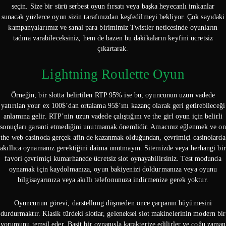
seçin. Size bir sürü serbest oyun fırsatı veya başka heyecanlı imkanlar
sunacak yüzlerce oyun sizin tarafınızdan keşfedilmeyi bekliyor. Çok sayıdaki
kampanyalarımız ve sanal para birimimiz Twistler neticesinde oyunların
tadına varabileceksiniz, hem de bazen bu dakikaların keyfini ücretsiz
çıkartarak.
Lightning Roulette Oyun
Örneğin, bir slotta belirtilen RTP 95% ise bu, oyuncunun uzun vadede
yatırılan your ex 100$’dan ortalama 95$’ını kazanç olarak geri getirebileceği
anlamına gelir. RTP’nin uzun vadede çalıştığını ve the girl oyun için belirli
sonuçları garanti etmediğini unutmamak önemlidir. Amacınız eğlenmek ve on
the web casinoda gerçek afin de kazanmak olduğundan, çevrimiçi casinolarda
akıllıca oynamanız gerektiğini daima unutmayın. Sitemizde veya herhangi bir
favori çevrimiçi kumarhanede ücretsiz slot oynayabilirsiniz. Test modunda
oynamak için kaydolmanıza, oyun bakiyenizi doldurmanıza veya oyunu
bilgisayarınıza veya akıllı telefonunuza indirmenize gerek yoktur.
Oyuncunun görevi, darstellung düşmeden önce çarpanın büyümesini
durdurmaktır. Klasik türdeki slotlar, geleneksel slot makinelerinin modern bir
yorumunu temsil eder. Basit bir oynanışla karakterize edilirler ve çoğu zaman