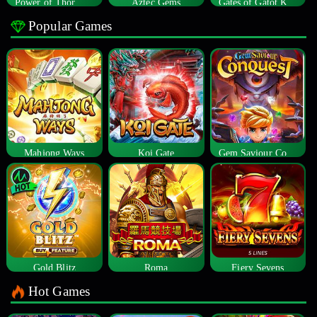
Power of Thor Megaways
Aztec Gems
Gates of Gatot Kaca
Popular Games
Mahjong Ways
Koi Gate
Gem Saviour Conquest
Gold Blitz
Roma
Fiery Sevens
Hot Games