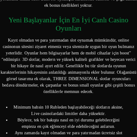
ek bonus özellikleri yoktur.
Yeni Başlayanlar İçin En İyi Canlı Casino
Oyunları
Kayıt olmadan ve para yatırmadan slot oynamak mümkündür, online
casinonun sitesini ziyaret etmeniz veya sitemizde uygun bir oyun bulmanız
yeterlidir. Oyunlar hem bilgisayarlar hem de mobil cihazlar için boost”
“edilmiştir. 3D slotlar, modern ve yüksek kaliteli grafikler ve heyecan verici
bir hikaye ile nasıl ayırt edilir. Genellikle bu tür slotlarda oyunun
karakterlerinin hikayesinin anlatıldığı animasyonlu ekler bulunur. Olağanüstü
görsel tasarıma ek olarak, THREE DIMENSIONAL slotlar oyuncuları
bedava döndürmeler, ek çarpanlar ve bonus small oyunlar gibi çeşitli bonus
özelliklerle memnun edecek.
Minimum bahsin 10 Rubleden başlayabileceği slotların aksine,
Live casinolardaki limitler daha yüksektir.
Böylece, tek bir bakışta nasıl en iyi duruma gelebileceğini
empieza en çok eğlenceyi elde edebileceğini anlarsın.
Aynı zamanda kayıt olmadan ve para yatırmadan ücretsiz slot