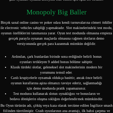
Monopoly Big Baller
Birçok sanal online casino ve poker odası kendi turnuvalarına cömert ödüller
ile electronic vehicles sahipliği yapmaktadır. Slot makinelerindeki test modu,
oyunun özelliklerini tanımanıza yarar. Oyun test modunda olmasına empieza
gerçek parayla oynanan maçlarda olmasına rağmen slotların demo
versiyonunda gerçek para kazanmak mümkün değildir.
Ardından, çark bunlardan birinde sona erdiğinde belirli bonus
oyunları tetikleyen 9 added bonus bölüme sahiptir.
Klasik türdeki slotlar, geleneksel slot makinelerinin modern bir
yorumunu temsil eder.
Canlı krupiyelerle oynamak oldukça basittir, ancak önce belirli
oyunun kurallarına aşina olmanızı tavsiye ederiz, sağlanmadığı
için demo modunda pratik yapamazsınız.
Test modunu kullanarak slotun oynaklığını ve bonusların ve
bedava dönüşlerin oluşma sıklığını değerlendirmek mümkündür.
Bu Oyun türünün adı, çöküş veya kaza olarak tercüme edilen İngilizce smash
fiilinden türetilmiştir. Crash oyunlarının ana avantajı, ilk bahsi çarpma ve