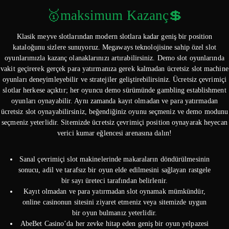
🥇maksimum Kazanç💲
Klasik meyve slotlarından modern slotlara kadar geniş bir position
kataloğunu sizlere sunuyoruz. Megaways teknolojisine sahip özel slot
oyunlarımızla kazanç olanaklarınızı artırabilirsiniz. Demo slot oyunlarında
vakit geçirerek gerçek para yatırmanıza gerek kalmadan ücretsiz slot machine
oyunları deneyimleyebilir ve stratejiler geliştirebilirsiniz. Ücretsiz çevrimiçi
slotlar herkese açıktır; her oyuncu demo sürümünde gambling establishment
oyunları oynayabilir. Aynı zamanda kayıt olmadan ve para yatırmadan
ücretsiz slot oynayabilirsiniz, beğendiğiniz oyunu seçmeniz ve demo modunu
seçmeniz yeterlidir. Sitemizde ücretsiz çevrimiçi position oynayarak heyecan
verici kumar eğlencesi arenasına dalın!
Sanal çevrimiçi slot makinelerinde makaraların döndürülmesinin
sonucu, adil ve tarafsız bir oyun elde edilmesini sağlayan rastgele
bir sayı üreteci tarafından belirlenir.
Kayıt olmadan ve para yatırmadan slot oynamak mümkündür,
online casinonun sitesini ziyaret etmeniz veya sitemizde uygun
bir oyun bulmanız yeterlidir.
AbeBet Casino’da her zevke hitap eden geniş bir oyun yelpazesi