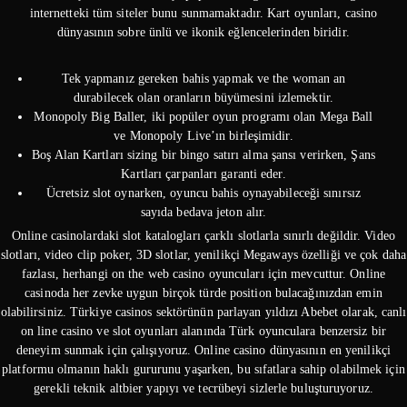
internetteki tüm siteler bunu sunmamaktadır. Kart oyunları, casino
dünyasının sobre ünlü ve ikonik eğlencelerinden biridir.
Tek yapmanız gereken bahis yapmak ve the woman an
durabilecek olan oranların büyümesini izlemektir.
Monopoly Big Baller, iki popüler oyun programı olan Mega Ball
ve Monopoly Live’ın birleşimidir.
Boş Alan Kartları sizing bir bingo satırı alma şansı verirken, Şans
Kartları çarpanları garanti eder.
Ücretsiz slot oynarken, oyuncu bahis oynayabileceği sınırsız
sayıda bedava jeton alır.
Online casinolardaki slot katalogları çarklı slotlarla sınırlı değildir. Video
slotları, video clip poker, 3D slotlar, yenilikçi Megaways özelliği ve çok daha
fazlası, herhangi on the web casino oyuncuları için mevcuttur. Online
casinoda her zevke uygun birçok türde position bulacağınızdan emin
olabilirsiniz. Türkiye casinos sektörünün parlayan yıldızı Abebet olarak, canlı
on line casino ve slot oyunları alanında Türk oyunculara benzersiz bir
deneyim sunmak için çalışıyoruz. Online casino dünyasının en yenilikçi
platformu olmanın haklı gururunu yaşarken, bu sıfatlara sahip olabilmek için
gerekli teknik altbier yapıyı ve tecrübeyi sizlerle buluşturuyoruz.