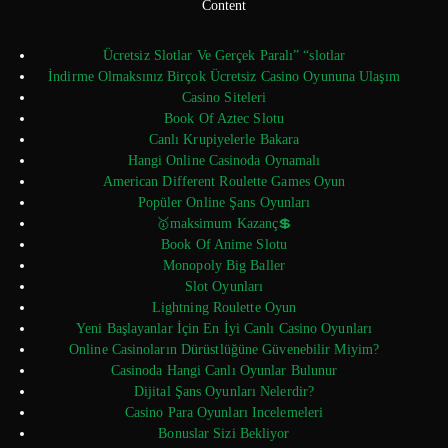
Content
Ücretsiz Slotlar Ve Gerçek Paralı” “slotlar
İndirme Olmaksınız Birçok Ücretsiz Casino Oyununa Ulaşım
Casino Siteleri
Book Of Aztec Slotu
Canlı Krupiyelerle Bakara
Hangi Online Casinoda Oynamalı
American Different Roulette Games Oyun
Popüler Online Şans Oyunları
🥇maksimum Kazanç💲
Book Of Anime Slotu
Monopoly Big Baller
Slot Oyunları
Lightning Roulette Oyun
Yeni Başlayanlar İçin En İyi Canlı Casino Oyunları
Online Casinoların Dürüstlüğüne Güvenebilir Miyim?
Casinoda Hangi Canlı Oyunlar Bulunur
Dijital Şans Oyunları Nelerdir?
Casino Para Oyunları Incelemeleri
Bonuslar Sizi Bekliyor