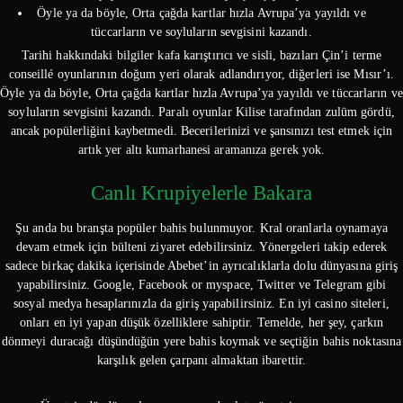
Öyle ya da böyle, Orta çağda kartlar hızla Avrupa’ya yayıldı ve
tüccarların ve soyluların sevgisini kazandı.
Tarihi hakkındaki bilgiler ​​kafa karıştırıcı ve sisli, bazıları Çin’i terme
conseillé oyunlarının doğum yeri olarak adlandırıyor, diğerleri ise Mısır’ı.
Öyle ya da böyle, Orta çağda kartlar hızla Avrupa’ya yayıldı ve tüccarların ve
soyluların sevgisini kazandı. Paralı oyunlar Kilise tarafından zulüm gördü,
ancak popülerliğini kaybetmedi. Becerilerinizi ve şansınızı test etmek için
artık yer altı kumarhanesi aramanıza gerek yok.
Canlı Krupiyelerle Bakara
Şu anda bu branşta popüler bahis bulunmuyor. Kral oranlarla oynamaya
devam etmek için bülteni ziyaret edebilirsiniz. Yönergeleri takip ederek
sadece birkaç dakika içerisinde Abebet’in ayrıcalıklarla dolu dünyasına giriş
yapabilirsiniz. Google, Facebook or myspace, Twitter ve Telegram gibi
sosyal medya hesaplarınızla da giriş yapabilirsiniz. En iyi casino siteleri,
onları en iyi yapan düşük özelliklere sahiptir. Temelde, her şey, çarkın
dönmeyi duracağı düşündüğün yere bahis koymak ve seçtiğin bahis noktasına
karşılık gelen çarpanı almaktan ibarettir.