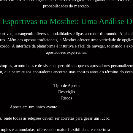
probabilidades do mercado.
 Esportivas na Mostbet: Uma Análise D
ortivos, abrangendo diversas modalidades e ligas ao redor do mundo. A plata
es. Além das apostas tradicionais, a Mostbet oferece uma variedade de opções
ordo. A interface da plataforma é intuitiva e fácil de navegar, tornando a expe
apostadores experientes.
simples, acumuladas e de sistema, permitindo que os apostadores personalizem
, que permite aos apostadores encerrar suas apostas antes do término do even
Tipo de Aposta
Descrição
Riscos
Aposta em um único evento.
, onde todas as seleções devem ser corretas para gerar um lucro.
mples e acumuladas, oferecendo maior flexibilidade e cobertura.