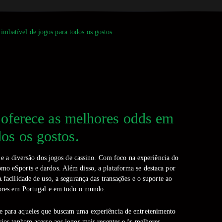
mbatível de jogos para todos os gostos.
oferece as melhores odds em
dos os gostos.
e a diversão dos jogos de cassino. Com foco na experiência do
omo eSports e dardos. Além disso, a plataforma se destaca por
A facilidade de uso, a segurança das transações e o suporte ao
adores em Portugal e em todo o mundo.
e para aqueles que buscam uma experiência de entretenimento
ários tenham acesso aos jogos mais recentes e às melhores