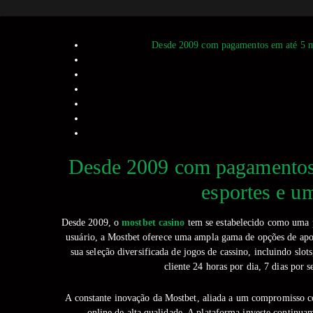
Desde 2009 com pagamentos em até 5 min
Desde 2009 com pagamentos 
esportes e um
Desde 2009, o
mostbet casino
tem se estabelecido como uma p
usuário, a Mostbet oferece uma ampla gama de opções de apost
sua seleção diversificada de jogos de cassino, incluindo slot
cliente 24 horas por dia, 7 dias por
A constante inovação da Mostbet, aliada a um compromisso c
online de alta qualidade. A plataforma investe continuam