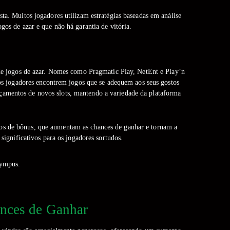
sta. Muitos jogadores utilizam estratégias baseadas em análise
gos de azar e que não há garantia de vitória.
a de jogos de azar. Nomes como Pragmatic Play, NetEnt e Play’n
e os jogadores encontrem jogos que se adequem aos seus gostos
ançamentos de novos slots, mantendo a variedade da plataforma
ogos de bônus, que aumentam as chances de ganhar e tornam a
ignificativos para os jogadores sortudos.
lympus.
nces de Ganhar