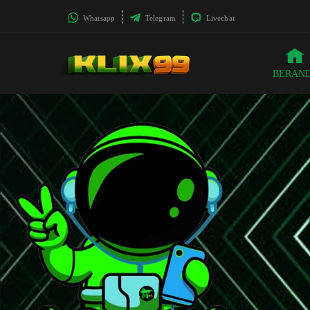
Whatsapp
Telegram
Livechat
BERAN