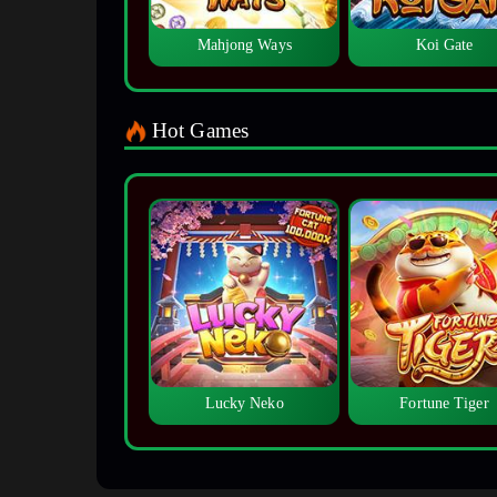
Mahjong Ways
Koi Gate
Hot Games
Lucky Neko
Fortune Tiger