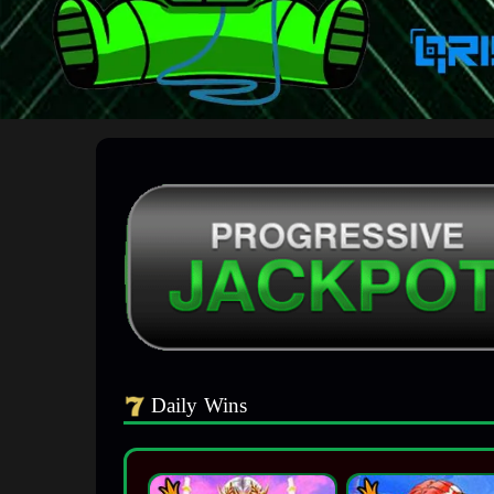
Daily Wins