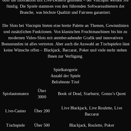
oder die Interaktion mit Live-Dealern genießen – bei Vincispin werden Sie
fündig. Die Spiele stammen von den führenden Softwareanbietern der
Branche, was höchste Qualität und Fairness garantiert.
Die Slots bei Vincispin bieten eine breite Palette an Themen, Gewinnlinien
und zusätzlichen Funktionen. Von klassischen Fruchtmaschinen bis hin zu
modernen Video-Slots mit atemberaubender Grafik und innovativen
Bonusrunden ist alles vertreten. Aber auch die Auswahl an Tischspielen lässt
keine Wünsche offen – Blackjack, Baccarat, Poker und viele mehr stehen
Ihnen zur Verfügung.
Spielkategorie
Anzahl der Spiele
Beliebteste Titel
Über
Spielautomaten
Book of Dead, Starburst, Gonzo’s Quest
3000
Live Blackjack, Live Roulette, Live
Live-Casino
Über 200
Baccarat
Tischspiele
Über 500
Blackjack, Roulette, Poker