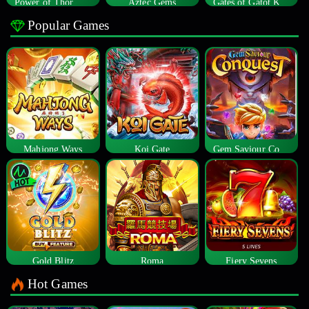
Power of Thor Megaways
Aztec Gems
Gates of Gatot Kaca
Popular Games
Mahjong Ways
Koi Gate
Gem Saviour Conquest
Gold Blitz
Roma
Fiery Sevens
Hot Games