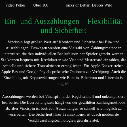
Video Poker
Über 100
Jacks or Better, Deuces Wild
Ein- und Auszahlungen – Flexibilität
und Sicherheit
Vincispin legt großen Wert auf Komfort und Sicherheit bei Ein- und
Auszahlungen. Deswegen werden eine Vielzahl von Zahlungsmethoden
unterstützt, die den individuellen Bedürfnissen der Spieler gerecht werden.
Sie können bequem mit Kreditkarten wie Visa und Mastercard einzahlen, die
schnelle und sichere Transaktionen ermöglichen. Für Apple-Nutzer stehen
Apple Pay und Google Pay als praktische Optionen zur Verfügung. Auch die
Einzahlung mit Kryptowährungen wie Bitcoin, Ethereum und Litecoin ist
möglich.
Auszahlungen werden bei Vincispin in der Regel schnell und unkompliziert
bearbeitet. Die Bearbeitungszeit hängt von der gewählten Zahlungsmethode
ab, aber Vincispin ist bestrebt, Auszahlungen so schnell wie möglich zu
verarbeiten. Die Sicherheit Ihrer Transaktionen ist durch modernste
Verschlüsselungstechnologien gewährleistet.