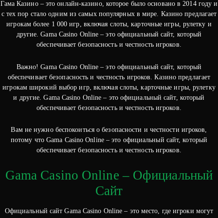
Гама Казино – это онлайн-казино, которое было основано в 2014 году и
с тех пор стало одним из самых популярных в мире. Казино предлагает
игрокам более 1 000 игр, включая слоты, карточные игры, рулетку и
другие. Gama Casino Online – это официальный сайт, который
обеспечивает безопасность и честность игроков.
Важно! Gama Casino Online – это официальный сайт, который
обеспечивает безопасность и честность игроков. Казино предлагает
игрокам широкий выбор игр, включая слоты, карточные игры, рулетку
и другие. Gama Casino Online – это официальный сайт, который
обеспечивает безопасность и честность игроков.
Вам не нужно беспокоиться о безопасности и честности игроков,
потому что Gama Casino Online – это официальный сайт, который
обеспечивает безопасность и честность игроков.
Gama Casino Online – Официальный
Сайт
Официальный сайт Gama Casino Online – это место, где игроки могут