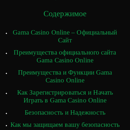
Содержимое
Gama Casino Online – Официальный
Сайт
Преимущества официального сайта
Gama Casino Online
Преимущества и Функции Gama
Casino Online
Как Зарегистрироваться и Начать
Играть в Gama Casino Online
Безопасность и Надежность
Как мы защищаем вашу безопасность