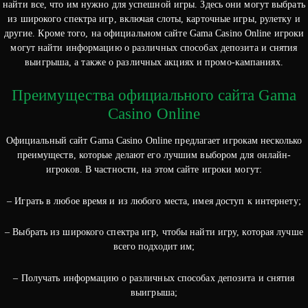
найти все, что им нужно для успешной игры. Здесь они могут выбрать
из широкого спектра игр, включая слоты, карточные игры, рулетку и
другие. Кроме того, на официальном сайте Gama Casino Online игроки
могут найти информацию о различных способах депозита и снятия
выигрыша, а также о различных акциях и промо-кампаниях.
Преимущества официального сайта Gama
Casino Online
Официальный сайт Gama Casino Online предлагает игрокам несколько
преимуществ, которые делают его лучшим выбором для онлайн-
игроков. В частности, на этом сайте игроки могут:
– Играть в любое время и из любого места, имея доступ к интернету;
– Выбрать из широкого спектра игр, чтобы найти игру, которая лучше
всего подходит им;
– Получать информацию о различных способах депозита и снятия
выигрыша;