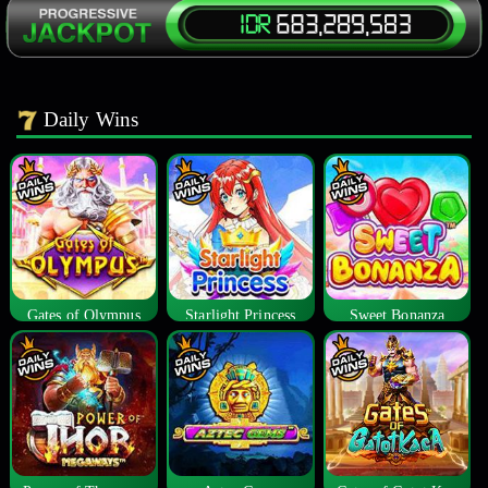
Daily Wins
Gates of Olympus
Starlight Princess
Sweet Bonanza