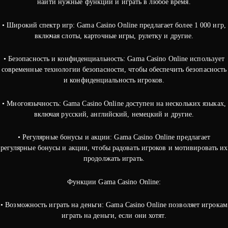
найти нужные функции и играть в любое время.
• Широкий спектр игр: Gama Casino Online предлагает более 1 000 игр,
включая слоты, карточные игры, рулетку и другие.
• Безопасность и конфиденциальность: Gama Casino Online использует
современные технологии безопасности, чтобы обеспечить безопасность
и конфиденциальность игроков.
• Многоязычность: Gama Casino Online доступен на нескольких языках,
включая русский, английский, немецкий и другие.
• Регулярные бонусы и акции: Gama Casino Online предлагает
регулярные бонусы и акции, чтобы радовать игроков и мотивировать их
продолжать играть.
Функции Gama Casino Online:
• Возможность играть на деньги: Gama Casino Online позволяет игрокам
играть на деньги, если они хотят.