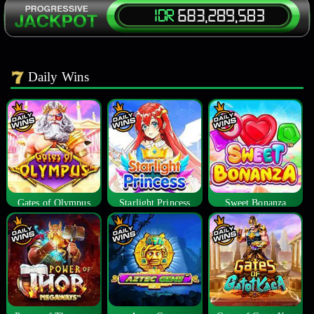
Daily Wins
Gates of Olympus
Starlight Princess
Sweet Bonanza