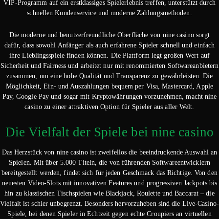
VIP-Programm auf ein erstklassiges Spielerlebnis treffen, unterstützt durch
schnellen Kundenservice und moderne Zahlungsmethoden.
Die moderne und benutzerfreundliche Oberfläche von nine casino sorgt
dafür, dass sowohl Anfänger als auch erfahrene Spieler schnell und einfach
ihre Lieblingsspiele finden können. Die Plattform legt großen Wert auf
Sicherheit und Fairness und arbeitet nur mit renommierten Softwareanbietern
zusammen, um eine hohe Qualität und Transparenz zu gewährleisten. Die
Möglichkeit, Ein- und Auszahlungen bequem per Visa, Mastercard, Apple
Pay, Google Pay und sogar mit Kryptowährungen vorzunehmen, macht nine
casino zu einer attraktiven Option für Spieler aus aller Welt.
Die Vielfalt der Spiele bei nine casino
Das Herzstück von nine casino ist zweifellos die beeindruckende Auswahl an
Spielen. Mit über 5.000 Titeln, die von führenden Softwareentwicklern
bereitgestellt werden, findet sich für jeden Geschmack das Richtige. Von den
neuesten Video-Slots mit innovativen Features und progressiven Jackpots bis
hin zu klassischen Tischspielen wie Blackjack, Roulette und Baccarat – die
Vielfalt ist schier unbegrenzt. Besonders hervorzuheben sind die Live-Casino-
Spiele, bei denen Spieler in Echtzeit gegen echte Croupiers an virtuellen