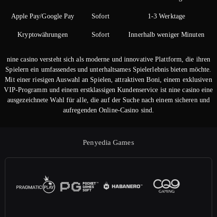
Apple Pay/Google Pay
Sofort
1-3 Werktage
Kryptowährungen
Sofort
Innerhalb weniger Minuten
nine casino versteht sich als moderne und innovative Plattform, die ihren
Spielern ein umfassendes und unterhaltsames Spielerlebnis bieten möchte.
Mit einer riesigen Auswahl an Spielen, attraktiven Boni, einem exklusiven
VIP-Programm und einem erstklassigen Kundenservice ist nine casino eine
ausgezeichnete Wahl für alle, die auf der Suche nach einem sicheren und
aufregenden Online-Casino sind.
Penyedia Games