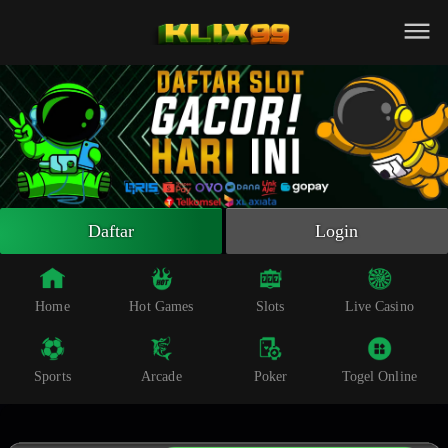
Beranda
Slot Online
Live Casino
Sportsbook
Arcade
Togel Online
Daftar
Login
Poker
Whatsapp
Home
Hot Games
Slots
Live Casino
Telegram
Sports
Arcade
Poker
Togel Online
Livechat