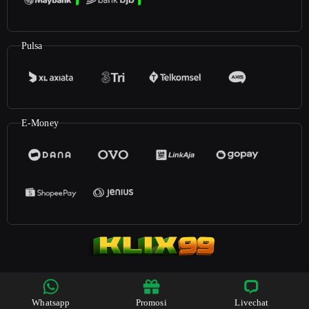
Pulsa
E-Money
©2023
Klix99
. All rights reserved | 18+
Whatsapp
Promosi
Livechat