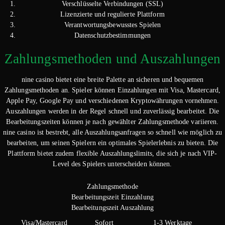
Verschlüsselte Verbindungen (SSL)
Lizenzierte und regulierte Plattform
Verantwortungsbewusstes Spielen
Datenschutzbestimmungen
Zahlungsmethoden und Auszahlungen
nine casino bietet eine breite Palette an sicheren und bequemen
Zahlungsmethoden an. Spieler können Einzahlungen mit Visa, Mastercard,
Apple Pay, Google Pay und verschiedenen Kryptowährungen vornehmen.
Auszahlungen werden in der Regel schnell und zuverlässig bearbeitet. Die
Bearbeitungszeiten können je nach gewählter Zahlungsmethode variieren.
nine casino ist bestrebt, alle Auszahlungsanfragen so schnell wie möglich zu
bearbeiten, um seinen Spielern ein optimales Spielerlebnis zu bieten. Die
Plattform bietet zudem flexible Auszahlungslimits, die sich je nach VIP-
Level des Spielers unterscheiden können.
Zahlungsmethode
Bearbeitungszeit Einzahlung
Bearbeitungszeit Auszahlung
Visa/Mastercard
Sofort
1-3 Werktage