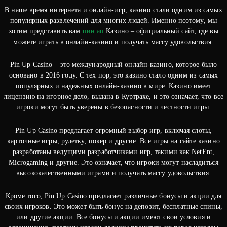
В наше время интернета и онлайн-игр, казино стали одним из самых
популярных развлечений для многих людей. Именно поэтому, мы
хотим представить вам
пин ап
Казино – официальный сайт, где вы
можете играть в онлайн-казино и получать массу удовольствия.
Pin Up Casino – это международный онлайн-казино, которое было
основано в 2016 году. С тех пор, это казино стало одним из самых
популярных и надежных онлайн-казино в мире. Казино имеет
лицензию на игорное дело, выдана в Куртрахе, и это означает, что все
игроки могут быть уверены в безопасности и честности игры.
Pin Up Casino предлагает огромный выбор игр, включая слоты,
карточные игры, рулетку, покер и другие. Все игры на сайте казино
разработаны ведущими разработчиками игр, такими как NetEnt,
Microgaming и другие. Это означает, что игроки могут насладиться
высококачественными играми и получать массу удовольствия.
Кроме того, Pin Up Casino предлагает различные бонусы и акции для
своих игроков. Это может быть бонус на депозит, бесплатные спины,
или другие акции. Все бонусы и акции имеют свои условия и