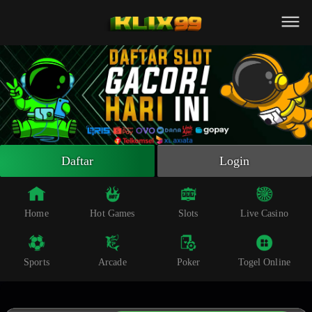
Beranda
Slot Online
Live Casino
Sportsbook
Arcade
Togel Online
Daftar
Login
Poker
Whatsapp
Home
Hot Games
Slots
Live Casino
Telegram
Sports
Arcade
Poker
Togel Online
Livechat