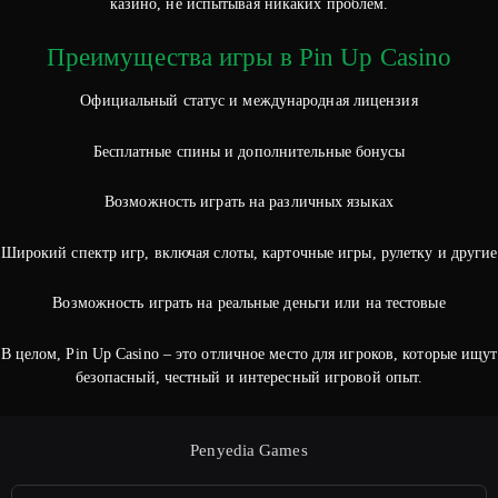
казино, не испытывая никаких проблем.
Преимущества игры в Pin Up Casino
Официальный статус и международная лицензия
Бесплатные спины и дополнительные бонусы
Возможность играть на различных языках
Широкий спектр игр, включая слоты, карточные игры, рулетку и другие
Возможность играть на реальные деньги или на тестовые
В целом, Pin Up Casino – это отличное место для игроков, которые ищут
безопасный, честный и интересный игровой опыт.
Penyedia Games