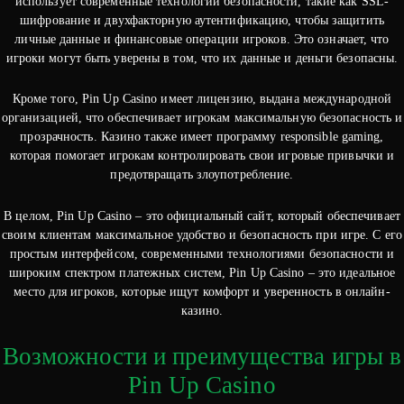
использует современные технологии безопасности, такие как SSL-
шифрование и двухфакторную аутентификацию, чтобы защитить
личные данные и финансовые операции игроков. Это означает, что
игроки могут быть уверены в том, что их данные и деньги безопасны.
Кроме того, Pin Up Casino имеет лицензию, выдана международной
организацией, что обеспечивает игрокам максимальную безопасность и
прозрачность. Казино также имеет программу responsible gaming,
которая помогает игрокам контролировать свои игровые привычки и
предотвращать злоупотребление.
В целом, Pin Up Casino – это официальный сайт, который обеспечивает
своим клиентам максимальное удобство и безопасность при игре. С его
простым интерфейсом, современными технологиями безопасности и
широким спектром платежных систем, Pin Up Casino – это идеальное
место для игроков, которые ищут комфорт и уверенность в онлайн-
казино.
Возможности и преимущества игры в
Pin Up Casino