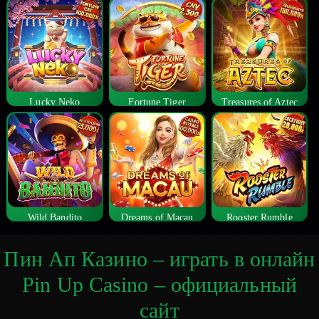
Lucky Neko
Fortune Tiger
Treasures of Aztec
Wild Bandito
Dreams of Macau
Rooster Rumble
Пин Ап Казино – играть в онлайн
Pin Up Casino – официальный
сайт