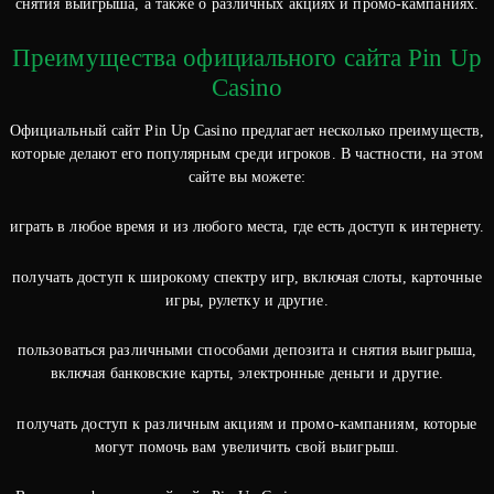
снятия выигрыша, а также о различных акциях и промо-кампаниях.
Преимущества официального сайта Pin Up
Casino
Официальный сайт Pin Up Casino предлагает несколько преимуществ,
которые делают его популярным среди игроков. В частности, на этом
сайте вы можете:
играть в любое время и из любого места, где есть доступ к интернету.
получать доступ к широкому спектру игр, включая слоты, карточные
игры, рулетку и другие.
пользоваться различными способами депозита и снятия выигрыша,
включая банковские карты, электронные деньги и другие.
получать доступ к различным акциям и промо-кампаниям, которые
могут помочь вам увеличить свой выигрыш.