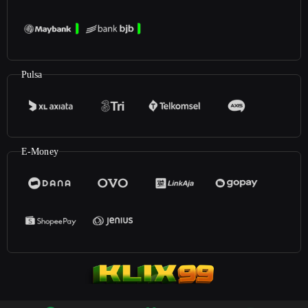
Pulsa
E-Money