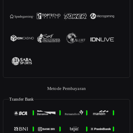
Metode Pembayaran
Transfer Bank