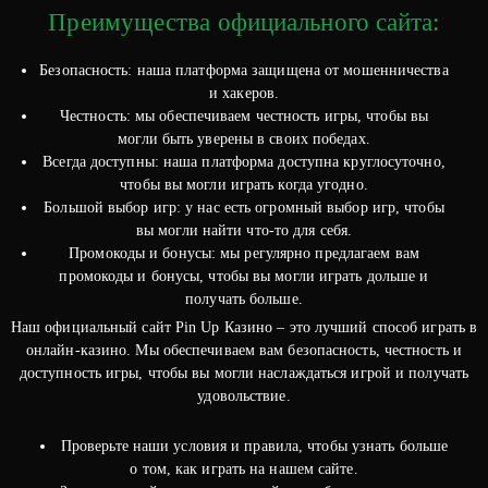
Преимущества официального сайта:
Безопасность: наша платформа защищена от мошенничества
и хакеров.
Честность: мы обеспечиваем честность игры, чтобы вы
могли быть уверены в своих победах.
Всегда доступны: наша платформа доступна круглосуточно,
чтобы вы могли играть когда угодно.
Большой выбор игр: у нас есть огромный выбор игр, чтобы
вы могли найти что-то для себя.
Промокоды и бонусы: мы регулярно предлагаем вам
промокоды и бонусы, чтобы вы могли играть дольше и
получать больше.
Наш официальный сайт Pin Up Казино – это лучший способ играть в
онлайн-казино. Мы обеспечиваем вам безопасность, честность и
доступность игры, чтобы вы могли наслаждаться игрой и получать
удовольствие.
Проверьте наши условия и правила, чтобы узнать больше
о том, как играть на нашем сайте.