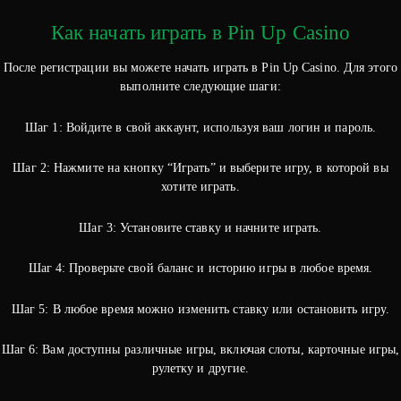
Как начать играть в Pin Up Casino
После регистрации вы можете начать играть в Pin Up Casino. Для этого
выполните следующие шаги:
Шаг 1: Войдите в свой аккаунт, используя ваш логин и пароль.
Шаг 2: Нажмите на кнопку “Играть” и выберите игру, в которой вы
хотите играть.
Шаг 3: Установите ставку и начните играть.
Шаг 4: Проверьте свой баланс и историю игры в любое время.
Шаг 5: В любое время можно изменить ставку или остановить игру.
Шаг 6: Вам доступны различные игры, включая слоты, карточные игры,
рулетку и другие.