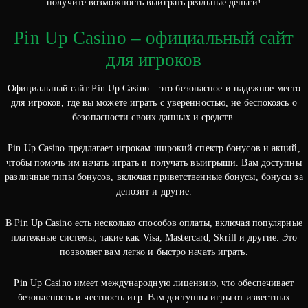
получите возможность выиграть реальные деньги!
Pin Up Casino – официальный сайт
для игроков
Официальный сайт Pin Up Casino – это безопасное и надежное место
для игроков, где вы можете играть с уверенностью, не беспокоясь о
безопасности своих данных и средств.
Pin Up Casino предлагает игрокам широкий спектр бонусов и акций,
чтобы помочь им начать играть и получать выигрыши. Вам доступны
различные типы бонусов, включая приветственные бонусы, бонусы за
депозит и другие.
В Pin Up Casino есть несколько способов оплаты, включая популярные
платежные системы, такие как Visa, Mastercard, Skrill и другие. Это
позволяет вам легко и быстро начать играть.
Pin Up Casino имеет международную лицензию, что обеспечивает
безопасность и честность игр. Вам доступны игры от известных