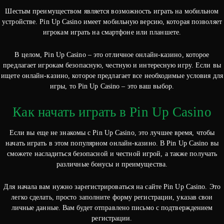
Шестым преимуществом является возможность играть на мобильном
устройстве. Pin Up Casino имеет мобильную версию, которая позволяет
игрокам играть на смартфоне или планшете.
В целом, Pin Up Casino – это отличное онлайн-казино, которое
предлагает игрокам безопасную, честную и интересную игру. Если вы
ищете онлайн-казино, которое предлагает все необходимые условия для
игры, то Pin Up Casino – это ваш выбор.
Как начать играть в Pin Up Casino
Если вы еще не знакомы с Pin Up Casino, это лучшее время, чтобы
начать играть в этом популярном онлайн-казино. В Pin Up Casino вы
сможете насладиться безопасной и честной игрой, а также получать
различные бонусы и преимущества.
Для начала вам нужно зарегистрироваться на сайте Pin Up Casino. Это
легко сделать, просто заполните форму регистрации, указав свои
личные данные. Вам будет отправлено письмо с подтверждением
регистрации.