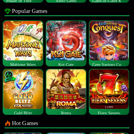
Power of Thor Megaways
Aztec Gems
Gates of Gatot Kaca
Popular Games
Mahjong Ways
Koi Gate
Gem Saviour Conquest
Gold Blitz
Roma
Fiery Sevens
Hot Games