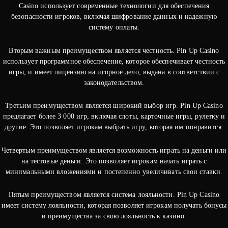
Casino использует современные технологии для обеспечения
безопасности игроков, включая шифрование данных и надежную
систему оплаты.
Вторым важным преимуществом является честность. Pin Up Casino
использует программное обеспечение, которое обеспечивает честность
игры, и имеет лицензию на игорное дело, выдана в соответствии с
законодательством.
Третьим преимуществом является широкий выбор игр. Pin Up Casino
предлагает более 3 000 игр, включая слоты, карточные игры, рулетку и
другие. Это позволяет игрокам выбрать игру, которая им понравится.
Четвертым преимуществом является возможность играть на деньги или
на тестовые деньги. Это позволяет игрокам начать играть с
минимальными вложениями и постепенно увеличивать свои ставки.
Пятым преимуществом является система лояльности. Pin Up Casino
имеет систему лояльности, которая позволяет игрокам получать бонусы
и преимущества за свою лояльность к казино.