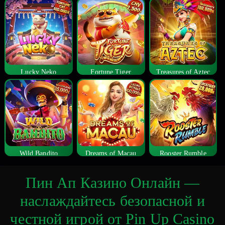
Lucky Neko
Fortune Tiger
Treasures of Aztec
Wild Bandito
Dreams of Macau
Rooster Rumble
Пин Ап Казино Онлайн —
наслаждайтесь безопасной и
честной игрой от Pin Up Casino