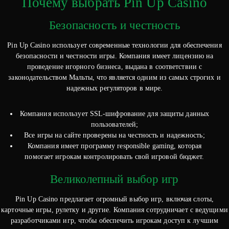
Почему выбрать Pin Up Casino
Безопасность и честность
Pin Up Casino использует современные технологии для обеспечения
безопасности и честности игры. Компания имеет лицензию на
проведение игорного бизнеса, выдана в соответствии с
законодательством Мальты, что является одним из самых строгих и
надежных регуляторов в мире.
Компания использует SSL-шифрование для защиты данных
пользователей;
Все игры на сайте проверены на честность и надежность;
Компания имеет программу responsible gaming, которая
помогает игрокам контролировать свой игровой бюджет.
Великолепный выбор игр
Pin Up Casino предлагает огромный выбор игр, включая слоты,
карточные игры, рулетку и другие. Компания сотрудничает с ведущими
разработчиками игр, чтобы обеспечить игрокам доступ к лучшим