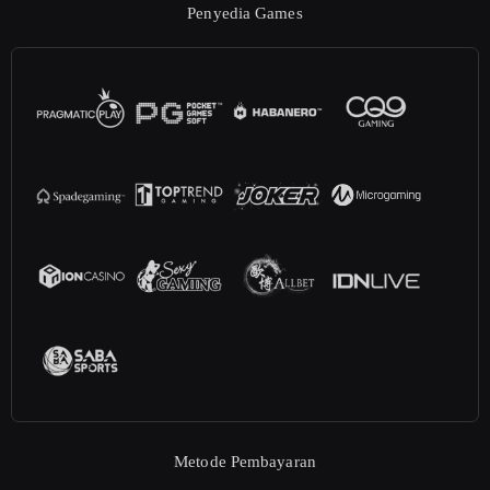
Penyedia Games
Metode Pembayaran