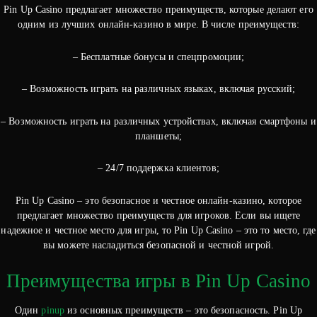
Pin Up Casino предлагает множество преимуществ, которые делают его
одним из лучших онлайн-казино в мире. В числе преимуществ:
– Бесплатные бонусы и спецпромоции;
– Возможность играть на различных языках, включая русский;
– Возможность играть на различных устройствах, включая смартфоны и
планшеты;
– 24/7 поддержка клиентов;
Pin Up Casino – это безопасное и честное онлайн-казино, которое
предлагает множество преимуществ для игроков. Если вы ищете
надежное и честное место для игры, то Pin Up Casino – это то место, где
вы можете насладиться безопасной и честной игрой.
Преимущества игры в Pin Up Casino
Один
pinup
из основных преимуществ – это безопасность. Pin Up