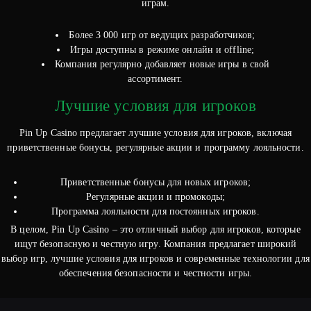
играм.
Более 3 000 игр от ведущих разработчиков;
Игры доступны в режиме онлайн и offline;
Компания регулярно добавляет новые игры в свой
ассортимент.
Лучшие условия для игроков
Pin Up Casino предлагает лучшие условия для игроков, включая
приветственные бонусы, регулярные акции и программу лояльности.
Приветственные бонусы для новых игроков;
Регулярные акции и промокоды;
Программа лояльности для постоянных игроков.
В целом, Pin Up Casino – это отличный выбор для игроков, которые
ищут безопасную и честную игру. Компания предлагает широкий
выбор игр, лучшие условия для игроков и современные технологии для
обеспечения безопасности и честности игры.