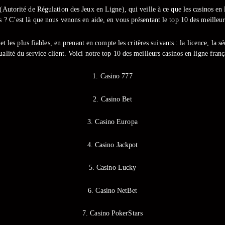
Autorité de Régulation des Jeux en Ligne), qui veille à ce que les casinos en 
 ? C’est là que nous venons en aide, en vous présentant le top 10 des meilleurs 
t les plus fiables, en prenant en compte les critères suivants : la licence, la sé
ualité du service client. Voici notre top 10 des meilleurs casinos en ligne franç
1. Casino 777
2. Casino Bet
3. Casino Europa
4. Casino Jackpot
5. Casino Lucky
6. Casino NetBet
7. Casino PokerStars