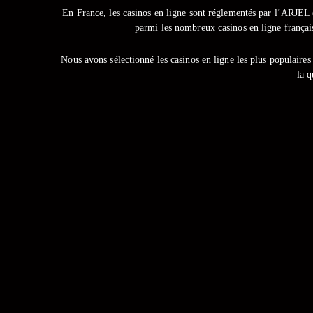
En France, les casinos en ligne sont réglementés par l’ARJEL (
parmi les nombreux casinos en ligne français
Nous avons sélectionné les casinos en ligne les plus populaires e
la q