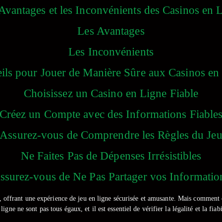
Avantages et les Inconvénients des Casinos en 
Les Avantages
Les Inconvénients
ils pour Jouer de Manière Sûre aux Casinos en
Choisissez un Casino en Ligne Fiable
Créez un Compte avec des Informations Fiable
Assurez-vous de Comprendre les Règles du Je
Ne Faites Pas de Dépenses Irrésistibles
ssurez-vous de Ne Pas Partager vos Informatio
s, offrant une expérience de jeu en ligne sécurisée et amusante. Mais comment c
igne ne sont pas tous égaux, et il est essentiel de vérifier la légalité et la fia