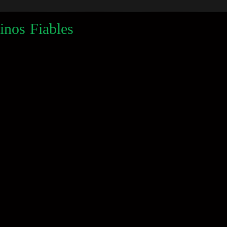
inos Fiables