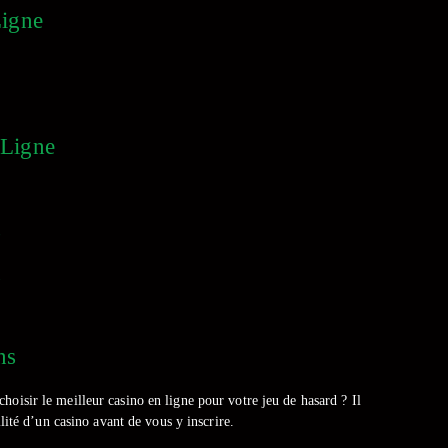
Ligne
 Ligne
s
u
ns
hoisir le meilleur casino en ligne pour votre jeu de hasard ? Il
bilité d’un casino avant de vous y inscrire.