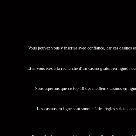
Vous pouvez vous y inscrire avec confiance, car ces casinos en
Et si vous êtes à la recherche d’un casino gratuit en ligne, no
Nous espérons que ce top 10 des meilleurs casinos en ligne
Les casinos en ligne sont soumis à des règles strictes pour 