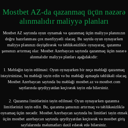
Mostbet AZ-da qazanmaq üçün nəzərə
alınmalıdır maliyyə planları
Mostbet AZ saytında oyun oynamak və qazanmaq üçün maliyyə planınızın
doğru hazırlanması çox mənfiyyətli olacaq. Bu saytda oyun oynayarken
maliyyə planınızı dəyişdirərək və təhlükəsizliklə oynayaraq, qazanma
şansınızı artırmaq olar. Mostbet Azerbaycan saytında qazanmaq üçün nəzərə
alınmalıdır maliyyə planları aşağıdakıdir:
1. Məbləğin təyin edilməsi: Oyun oynayarken bir neçə məbləği qazanmaq
istəyirsinizsə, bu məbləği təyin edin və bu məbləği aşmaqda təhlükəli olacaq.
Mostbet Azerbaycan saytında bu məbləği mostbet.az və mostbet.com
saytlarında qeydiyyatdan keçirərək təyin edə bilərsiniz.
2. Qazanma limitlərinin təyin edilməsi: Oyun oynayarken qazanma
limitlərinizi təyin edin. Bu, qazanma şansınızı artırmaq və təhlükəsizliklə
oynamaq üçün necədir. Mostbet Azerbaycan saytında bu limitləri təyin etmək
üçün mostbet azerbaycan saytında qeydiyyatdan keçirərək və mostbet giriş
sayfalarında məlumatları daxil edərək edə bilərsiniz.