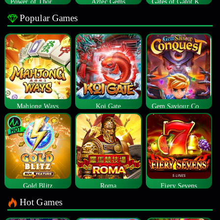
Power of Thor Megaways
Aztec Gems
Gates of Gatot Kaca
Popular Games
Mahjong Ways
Koi Gate
Gem Saviour Conquest
Gold Blitz
Roma
Fiery Sevens
Hot Games