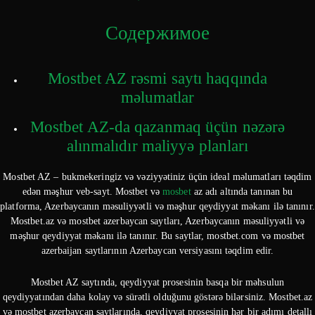
Содержимое
Mostbet AZ rəsmi saytı haqqında
məlumatlar
Mostbet AZ-da qazanmaq üçün nəzərə
alınmalıdır maliyyə planları
Mostbet AZ – bukmekeringiz və vəziyyətiniz üçün ideal məlumatları təqdim
edən məşhur veb-sayt. Mostbet və
mosbet
az adı altında tanınan bu
platforma, Azerbaycanın məsuliyyətli və məşhur qeydiyyat məkanı ilə tanınır.
Mostbet.az və mostbet azerbaycan saytları, Azerbaycanın məsuliyyətli və
məşhur qeydiyyat məkanı ilə tanınır. Bu saytlar, mostbet.com və mostbet
azerbaijan saytlarının Azerbaycan versiyasını təqdim edir.
Mostbet AZ saytında, qeydiyyat prosesinin basqa bir məhsulun
qeydiyyatından daha kolay və sürətli olduğunu göstərə bilərsiniz. Mostbet.az
və mostbet azerbaycan saytlarında, qeydiyyat prosesinin hər bir adımı detallı