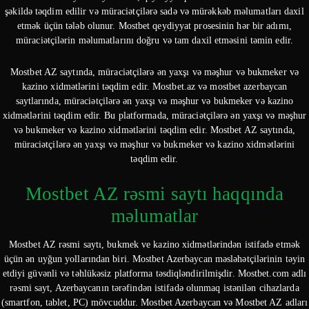
şəkildə təqdim edilir və müraciətçilərə sadə və mürəkkəb məlumatları daxil
etmək üçün tələb olunur. Mostbet qeydiyyat prosesinin hər bir adımı,
müraciətçilərin məlumatlarını doğru və tam daxil etməsini təmin edir.
Mostbet AZ saytında, müraciətçilərə ən yaxşı və məşhur və bukmeker və
kazino xidmətlərini təqdim edir. Mostbet.az və mostbet azerbaycan
saytlarında, müraciətçilərə ən yaxşı və məşhur və bukmeker və kazino
xidmətlərini təqdim edir. Bu platformada, müraciətçilərə ən yaxşı və məşhur
və bukmeker və kazino xidmətlərini təqdim edir. Mostbet AZ saytında,
müraciətçilərə ən yaxşı və məşhur və bukmeker və kazino xidmətlərini
təqdim edir.
Mostbet AZ rəsmi saytı haqqında
məlumatlar
Mostbet AZ rəsmi saytı, bukmek ve kazino xidmətlərindən istifadə etmək
üçün ən uyğun yollarından biri. Mostbet Azerbaycan məsləhətçilərinin təyin
etdiyi güvənli və təhlükəsiz platforma təsdiqləndirilmişdir. Mostbet.com adlı
rəsmi sayt, Azerbaycanın tərəfindən istifadə olunmaq istənilən cihazlarda
(smartfon, tablet, PC) mövcuddur. Mostbet Azerbaycan və Mostbet AZ adları