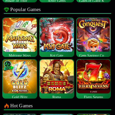
Power of Thor Megaways
Aztec Gems
Gates of Gatot Kaca
Popular Games
Mahjong Ways
Koi Gate
Gem Saviour Conquest
Gold Blitz
Roma
Fiery Sevens
Hot Games