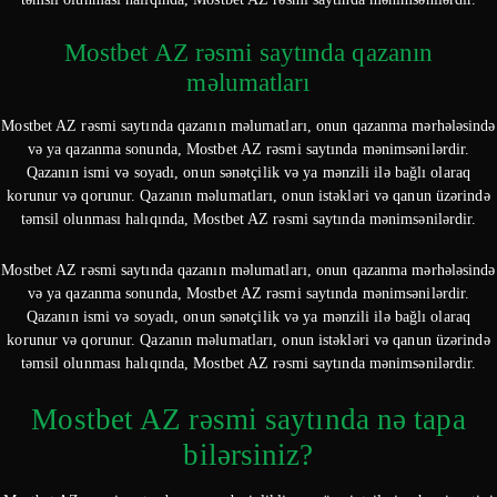
Mostbet AZ rəsmi saytında qazanın
məlumatları
Mostbet AZ rəsmi saytında qazanın məlumatları, onun qazanma mərhələsində
və ya qazanma sonunda, Mostbet AZ rəsmi saytında mənimsənilərdir.
Qazanın ismi və soyadı, onun sənətçilik və ya mənzili ilə bağlı olaraq
korunur və qorunur. Qazanın məlumatları, onun istəkləri və qanun üzərində
təmsil olunması halıqında, Mostbet AZ rəsmi saytında mənimsənilərdir.
Mostbet AZ rəsmi saytında qazanın məlumatları, onun qazanma mərhələsində
və ya qazanma sonunda, Mostbet AZ rəsmi saytında mənimsənilərdir.
Qazanın ismi və soyadı, onun sənətçilik və ya mənzili ilə bağlı olaraq
korunur və qorunur. Qazanın məlumatları, onun istəkləri və qanun üzərində
təmsil olunması halıqında, Mostbet AZ rəsmi saytında mənimsənilərdir.
Mostbet AZ rəsmi saytında nə tapa
bilərsiniz?