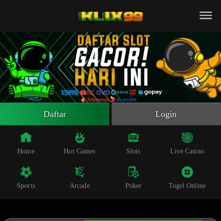
Beranda
Slot Online
Live Casino
Sportsbook
Arcade
Togel Online
Daftar
Login
Poker
Whatsapp
Home
Hot Games
Slots
Live Casino
Telegram
Sports
Arcade
Poker
Togel Online
Livechat