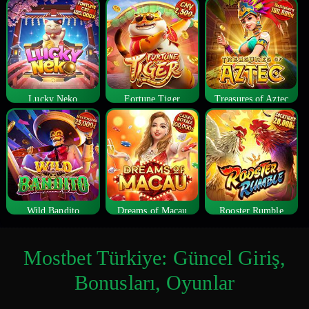
Lucky Neko
Fortune Tiger
Treasures of Aztec
Wild Bandito
Dreams of Macau
Rooster Rumble
Mostbet Türkiye: Güncel Giriş,
Bonusları, Oyunlar