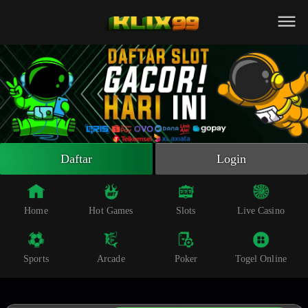
Beranda
Slot Online
Live Casino
Sportsbook
Arcade
Togel Online
Daftar
Login
Poker
Whatsapp
Home
Hot Games
Slots
Live Casino
Telegram
Sports
Arcade
Poker
Togel Online
Livechat