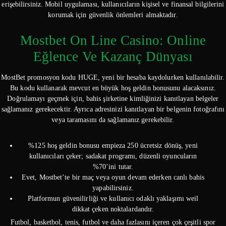
erişebilirsiniz. Mobil uygulaması, kullanıcıların kişisel ve finansal bilgilerini
korumak için güvenlik önlemleri almaktadır.
Mostbet On Line Casino: Online
Eğlence Ve Kazanç Dünyası
MostBet promosyon kodu HUGE, yeni bir hesaba kaydolurken kullanılabilir.
Bu kodu kullanarak mevcut en büyük hoş geldin bonusunu alacaksınız.
Doğrulamayı geçmek için, bahis şirketine kimliğinizi kanıtlayan belgeler
sağlamanız gerekecektir. Ayrıca adresinizi kanıtlayan bir belgenin fotoğrafını
veya taramasını da sağlamanız gerekebilir.
%125 hoş geldin bonusu empieza 250 ücretsiz dönüş, yeni
kullanıcıları çeker; sadakat programı, düzenli oyuncuların
%70’ini tutar.
Evet, Mostbet’te bir maç veya oyun devam ederken canlı bahis
yapabilirsiniz.
Platformun güvenilirliği ve kullanıcı odaklı yaklaşımı weil
dikkat çeken noktalardandır.
Futbol, basketbol, tenis, futbol ve daha fazlasını içeren çok çeşitli spor