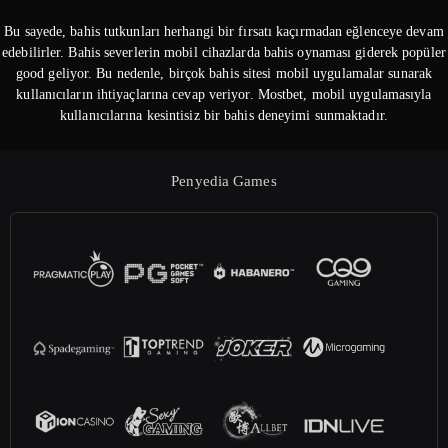
Bu sayede, bahis tutkunları herhangi bir fırsatı kaçırmadan eğlenceye devam
edebilirler. Bahis severlerin mobil cihazlarda bahis oynaması giderek popüler
good geliyor. Bu nedenle, birçok bahis sitesi mobil uygulamalar sunarak
kullanıcıların ihtiyaçlarına cevap veriyor. Mostbet, mobil uygulamasıyla
kullanıcılarına kesintisiz bir bahis deneyimi sunmaktadır.
Penyedia Games