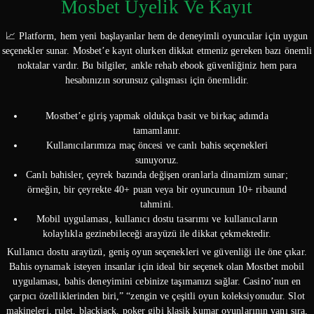
Mosbet Üyelik Ve Kayıt
📈 Platform, hem yeni başlayanlar hem de deneyimli oyuncular için uygun
seçenekler sunar. Mosbet’e kayıt olurken dikkat etmeniz gereken bazı önemli
noktalar vardır. Bu bilgiler, ankle rehab ebook güvenliğiniz hem para
hesabınızın sorunsuz çalışması için önemlidir.
Mostbet’e giriş yapmak oldukça basit ve birkaç adımda
tamamlanır.
Kullanıcılarımıza maç öncesi ve canlı bahis seçenekleri
sunuyoruz.
Canlı bahisler, çeyrek bazında değişen oranlarla dinamizm sunar;
örneğin, bir çeyrekte 40+ puan veya bir oyuncunun 10+ ribaund
tahmini.
Mobil uygulaması, kullanıcı dostu tasarımı ve kullanıcıların
kolaylıkla gezinebileceği arayüzü ile dikkat çekmektedir.
Kullanıcı dostu arayüzü, geniş oyun seçenekleri ve güvenliği ile öne çıkar.
Bahis oynamak isteyen insanlar için ideal bir seçenek olan Mostbet mobil
uygulaması, bahis deneyimini cebinize taşımanızı sağlar. Casino’nun en
çarpıcı özelliklerinden biri,” “zengin ve çeşitli oyun koleksiyonudur. Slot
makineleri, rulet, blackjack, poker gibi klasik kumar oyunlarının yanı sıra,