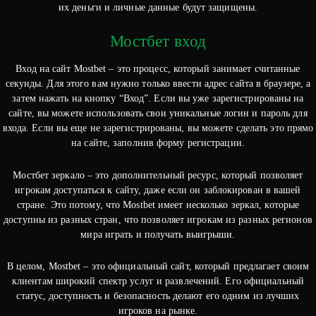
их деньги и личные данные будут защищены.
Мостбет вход
Вход на сайт Mostbet – это процесс, который занимает считанные
секунды. Для этого вам нужно только ввести адрес сайта в браузере, а
затем нажать на кнопку “Вход”. Если вы уже зарегистрированы на
сайте, вы можете использовать свои уникальные логин и пароль для
входа. Если вы еще не зарегистрированы, вы можете сделать это прямо
на сайте, заполнив форму регистрации.
Мостбет зеркало – это дополнительный ресурс, который позволяет
игрокам доступаться к сайту, даже если он заблокирован в вашей
стране. Это потому, что Mostbet имеет несколько зеркал, которые
доступны из разных стран, что позволяет игрокам из разных регионов
мира играть и получать выигрыши.
В целом, Mostbet – это официальный сайт, который предлагает своим
клиентам широкий спектр услуг и развлечений. Его официальный
статус, доступность и безопасность делают его одним из лучших
игроков на рынке.