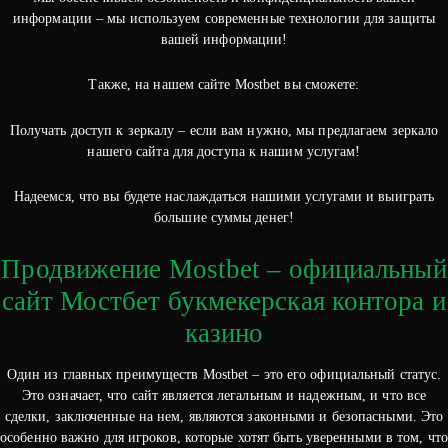
информации – мы используем современные технологии для защиты
вашей информации!
Также, на нашем сайте Mostbet вы сможете:
Получать доступ к зеркалу – если вам нужно, мы предлагаем зеркало
нашего сайта для доступа к нашим услугам!
Надеемся, что вы будете наслаждаться нашими услугами и выиграть
большие суммы денег!
Продвижение Mostbet – официальный
сайт Мостбет букмекерская контора и
казино
Один из главных преимуществ Mostbet – это его официальный статус.
Это означает, что сайт является легальным и надежным, и что все
сделки, заключенные на нем, являются законными и безопасными. Это
особенно важно для игроков, которые хотят быть уверенными в том, что