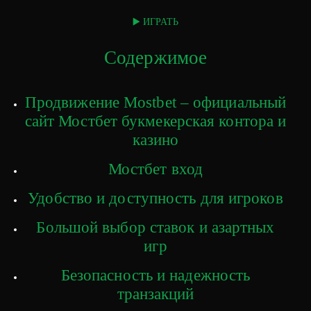
▶️ ИГРАТЬ
Содержимое
Продвижение Mostbet – официальный
сайт Мостбет букмекерская контора и
казино
Мостбет вход
Удобство и доступность для игроков
Большой выбор ставок и азартных
игр
Безопасность и надежность
транзакций