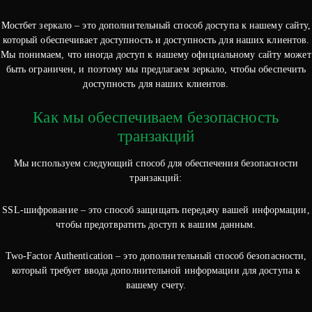
Мостбет зеркало – это дополнительный способ доступа к нашему сайту,
который обеспечивает доступность и доступность для наших клиентов.
Мы понимаем, что иногда доступ к нашему официальному сайту может
быть ограничен, и поэтому мы предлагаем зеркало, чтобы обеспечить
доступность для наших клиентов.
Как мы обеспечиваем безопасность
транзакций
Мы используем следующий способ для обеспечения безопасности
транзакций:
SSL-шифрование – это способ защищать передачу вашей информации,
чтобы предотвратить доступ к вашим данным.
Two-Factor Authentication – это дополнительный способ безопасности,
который требует ввода дополнительной информации для доступа к
вашему счету.