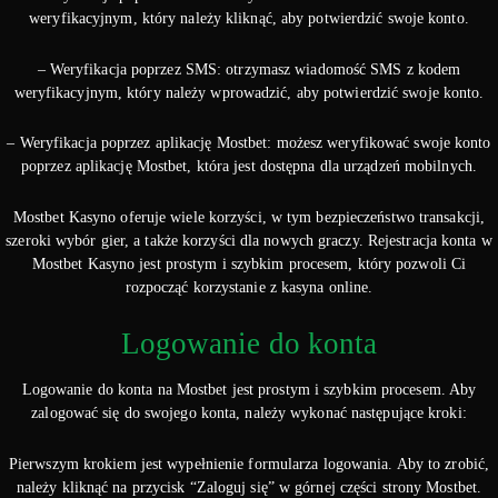
weryfikacyjnym, który należy kliknąć, aby potwierdzić swoje konto.
– Weryfikacja poprzez SMS: otrzymasz wiadomość SMS z kodem
weryfikacyjnym, który należy wprowadzić, aby potwierdzić swoje konto.
– Weryfikacja poprzez aplikację Mostbet: możesz weryfikować swoje konto
poprzez aplikację Mostbet, która jest dostępna dla urządzeń mobilnych.
Mostbet Kasyno oferuje wiele korzyści, w tym bezpieczeństwo transakcji,
szeroki wybór gier, a także korzyści dla nowych graczy. Rejestracja konta w
Mostbet Kasyno jest prostym i szybkim procesem, który pozwoli Ci
rozpocząć korzystanie z kasyna online.
Logowanie do konta
Logowanie do konta na Mostbet jest prostym i szybkim procesem. Aby
zalogować się do swojego konta, należy wykonać następujące kroki:
Pierwszym krokiem jest wypełnienie formularza logowania. Aby to zrobić,
należy kliknąć na przycisk “Zaloguj się” w górnej części strony Mostbet.