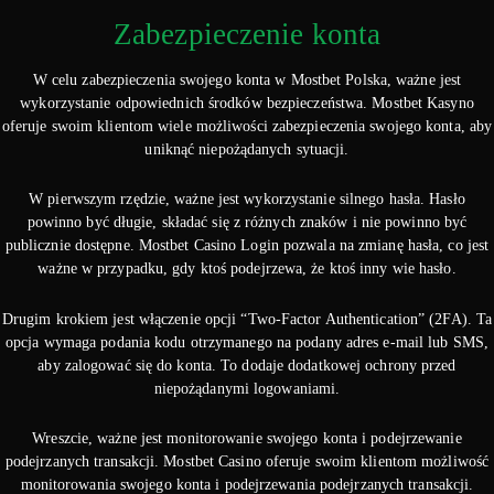
Zabezpieczenie konta
W celu zabezpieczenia swojego konta w Mostbet Polska, ważne jest
wykorzystanie odpowiednich środków bezpieczeństwa. Mostbet Kasyno
oferuje swoim klientom wiele możliwości zabezpieczenia swojego konta, aby
uniknąć niepożądanych sytuacji.
W pierwszym rzędzie, ważne jest wykorzystanie silnego hasła. Hasło
powinno być długie, składać się z różnych znaków i nie powinno być
publicznie dostępne. Mostbet Casino Login pozwala na zmianę hasła, co jest
ważne w przypadku, gdy ktoś podejrzewa, że ktoś inny wie hasło.
Drugim krokiem jest włączenie opcji “Two-Factor Authentication” (2FA). Ta
opcja wymaga podania kodu otrzymanego na podany adres e-mail lub SMS,
aby zalogować się do konta. To dodaje dodatkowej ochrony przed
niepożądanymi logowaniami.
Wreszcie, ważne jest monitorowanie swojego konta i podejrzewanie
podejrzanych transakcji. Mostbet Casino oferuje swoim klientom możliwość
monitorowania swojego konta i podejrzewania podejrzanych transakcji.