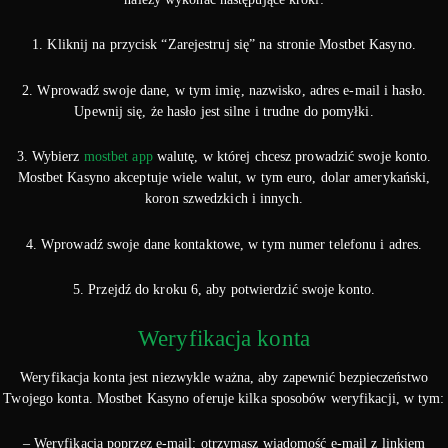
1. Kliknij na przycisk “Zarejestruj się” na stronie Mostbet Kasyno.
2. Wprowadź swoje dane, w tym imię, nazwisko, adres e-mail i hasło.
Upewnij się, że hasło jest silne i trudne do pomyłki.
3. Wybierz
mostbet app
walutę, w której chcesz prowadzić swoje konto.
Mostbet Kasyno akceptuje wiele walut, w tym euro, dolar amerykański,
koron szwedzkich i innych.
4. Wprowadź swoje dane kontaktowe, w tym numer telefonu i adres.
5. Przejdź do kroku 6, aby potwierdzić swoje konto.
Weryfikacja konta
Weryfikacja konta jest niezwykle ważna, aby zapewnić bezpieczeństwo
Twojego konta. Mostbet Kasyno oferuje kilka sposobów weryfikacji, w tym:
– Weryfikacja poprzez e-mail: otrzymasz wiadomość e-mail z linkiem