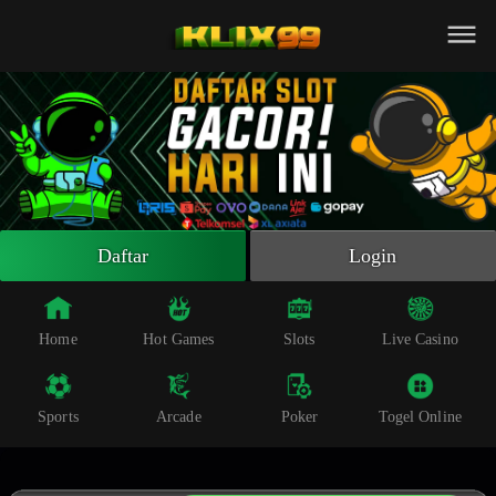
Beranda
Slot Online
Live Casino
Sportsbook
Arcade
Togel Online
Daftar
Login
Poker
Whatsapp
Home
Hot Games
Slots
Live Casino
Telegram
Sports
Arcade
Poker
Togel Online
Livechat