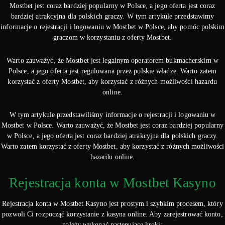
Mostbet jest coraz bardziej popularny w Polsce, a jego oferta jest coraz
bardziej atrakcyjna dla polskich graczy. W tym artykule przedstawimy
informacje o rejestracji i logowaniu w Mostbet w Polsce, aby pomóc polskim
graczom w korzystaniu z oferty Mostbet.
Warto zauważyć, że Mostbet jest legalnym operatorem bukmacherskim w
Polsce, a jego oferta jest regulowana przez polskie władze. Warto zatem
korzystać z oferty Mostbet, aby korzystać z różnych możliwości hazardu
online.
W tym artykule przedstawiliśmy informacje o rejestracji i logowaniu w
Mostbet w Polsce. Warto zauważyć, że Mostbet jest coraz bardziej popularny
w Polsce, a jego oferta jest coraz bardziej atrakcyjna dla polskich graczy.
Warto zatem korzystać z oferty Mostbet, aby korzystać z różnych możliwości
hazardu online.
Rejestracja konta w Mostbet Kasyno
Rejestracja konta w Mostbet Kasyno jest prostym i szybkim procesem, który
pozwoli Ci rozpocząć korzystanie z kasyna online. Aby zarejestrować konto,
należy wykonać następujące kroki: