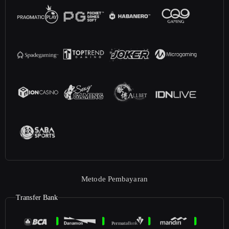
Metode Pembayaran
Transfer Bank