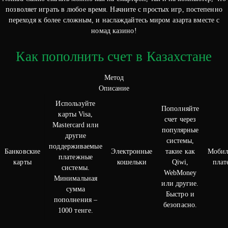
позволяет играть в любое время. Начните с простых игр, постепенно
переходя к более сложным, и наслаждайтесь миром азарта вместе с
номад казино!
Как пополнить счет в Казахстане
Метод
Описание
Используйте
Пополняйте
карты Visa,
счет через
Mastercard или
популярные
другие
системы,
поддерживаемые
Банковские
Электронные
такие как
Мобил
платежные
карты
кошельки
Qiwi,
плат
системы.
WebMoney
Минимальная
или другие.
сумма
Быстро и
пополнения –
безопасно.
1000 тенге.