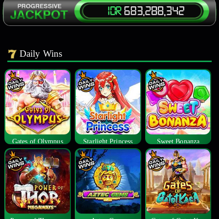
Daily Wins
Gates of Olympus
Starlight Princess
Sweet Bonanza