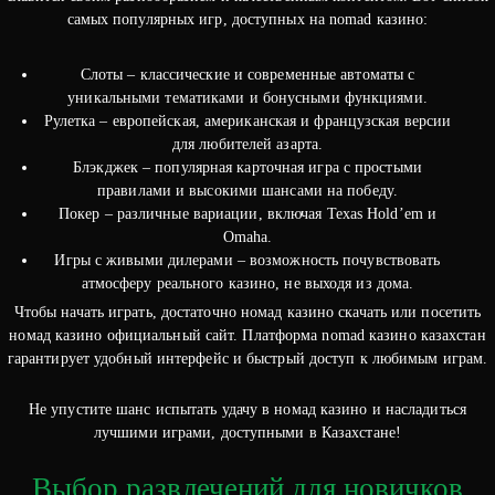
самых популярных игр, доступных на nomad казино:
Слоты – классические и современные автоматы с
уникальными тематиками и бонусными функциями.
Рулетка – европейская, американская и французская версии
для любителей азарта.
Блэкджек – популярная карточная игра с простыми
правилами и высокими шансами на победу.
Покер – различные вариации, включая Texas Hold’em и
Omaha.
Игры с живыми дилерами – возможность почувствовать
атмосферу реального казино, не выходя из дома.
Чтобы начать играть, достаточно номад казино скачать или посетить
номад казино официальный сайт. Платформа nomad казино казахстан
гарантирует удобный интерфейс и быстрый доступ к любимым играм.
Не упустите шанс испытать удачу в номад казино и насладиться
лучшими играми, доступными в Казахстане!
Выбор развлечений для новичков