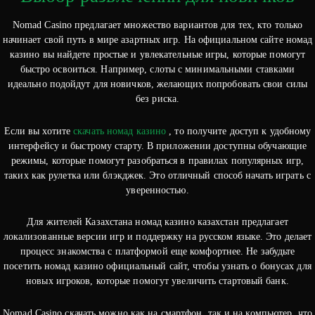
Nomad Casino предлагает множество вариантов для тех, кто только
начинает свой путь в мире азартных игр. На официальном сайте номад
казино вы найдете простые и увлекательные игры, которые помогут
быстро освоиться. Например, слоты с минимальными ставками
идеально подойдут для новичков, желающих попробовать свои силы
без риска.
Если вы хотите
скачать номад казино
, то получите доступ к удобному
интерфейсу и быстрому старту. В приложении доступны обучающие
режимы, которые помогут разобраться в правилах популярных игр,
таких как рулетка или блэкджек. Это отличный способ начать играть с
уверенностью.
Для жителей Казахстана номад казино казахстан предлагает
локализованные версии игр и поддержку на русском языке. Это делает
процесс знакомства с платформой еще комфортнее. Не забудьте
посетить номад казино официальный сайт, чтобы узнать о бонусах для
новых игроков, которые помогут увеличить стартовый банк.
Nomad Casino скачать можно как на смартфон, так и на компьютер, что