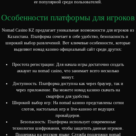
ее популярной среди пользователей.
Особенности платформы для игроков
Nomad Casino KZ предлагает уникальные возможности для игроков из
Казахстана. Платформа сочетает в себе удобство, безопасность и
широкий выбор развлечений. Вот ключевые особенности, которые
выделяют номад казино официальный сайт среди других:
Простота регистрации: Для начала игры достаточно создать
аккаунт на nomad casino, что занимает всего несколько
минут.
Доступность: Платформа доступна как через браузер, так и
через приложение. Вы можете номад казино скачать на
смартфон для удобства.
Широкий выбор игр: На nomad казино представлены сотни
слотов, настольных игр и live-казино от ведущих
провайдеров.
Безопасность: Платформа использует современные
технологии шифрования, чтобы защитить данные игроков.
Поддержка на русском языке: Служба поддержки nomad