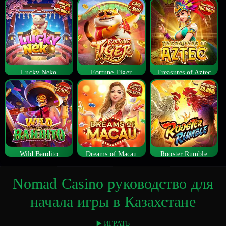
Lucky Neko
Fortune Tiger
Treasures of Aztec
Wild Bandito
Dreams of Macau
Rooster Rumble
Nomad Casino руководство для
начала игры в Казахстане
▶️ ИГРАТЬ