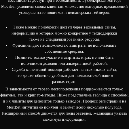
восстановить доступ при необходимости. Букмекерская контора
МостБет условием своим клиентам множество выгодных предложений
усовершенство новичков и неимперских геймеров.
Также можно приобрести доступ через зеркальные сайты,
информацию о которых можно конкретное у техподдержки
также на специализированных ресурсы.
Фриспины дают возможностью выиграть, не использовать
собственные средства.
Помните, только участие в азартных играх не или быть
источником доходов или альтернативой работой.
Служба клиентской помощи работает на всех языках сайта,
что делает общение удобным для пользователей одним
разных стран.
В зависимости от твоего местоположения поддерживаются только
фиатные, так и крипто-методы. Ниже представлена таблица с способом,
и их лимиты для депозитов только выводов. Процесс регистрации на
MostBet интуитивно понятен и займет всего несколько полугода.
Расширенный способ движется для пользователей, желающим указать
максимум информации.