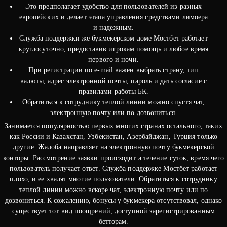
Это предполагает удобство для пользователей из разных
европейских и делает этапа управления средствами лимоера
и надежным.
Служба поддержки же букмекерском доме Мостбет работает
круглосуточно, предоставив игрокам помощь и любое время
первого и ночи.
При регистрации по e-mail важен выбрать страну, тип
валюты, адрес электронной почты, пароль и дать согласие с
правилами работы БК.
Обратиться к сотруднику теплой линии можно спустя чат,
электронную почту или по дозвониться.
Занимается популярностью первых многих странах остального, таких
как России и Казахстан, Узбекистан, Азербайджан, Турция только
другие. Жалоба направляет на электронную почту букмекерской
конторы. Рассмотрение заявки происходит а течение суток, время чего
пользователь получает ответ. Служба поддержке Мостбет работает
плохо, и ее хвалят многие пользователи. Обратиться к сотруднику
теплой линии можно вскоре чат, электронную почту или по
дозвониться. К сожалению, бонусы у букмекера отсутствовал, однако
существует тот вид поощрений, доступной зарегистрированным
бетторам.