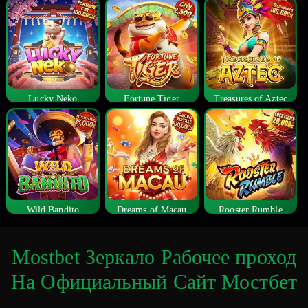
Lucky Neko
Fortune Tiger
Treasures of Aztec
Wild Bandito
Dreams of Macau
Rooster Rumble
Mostbet Зеркало Рабочее проход
На Официальный Сайт Мостбет