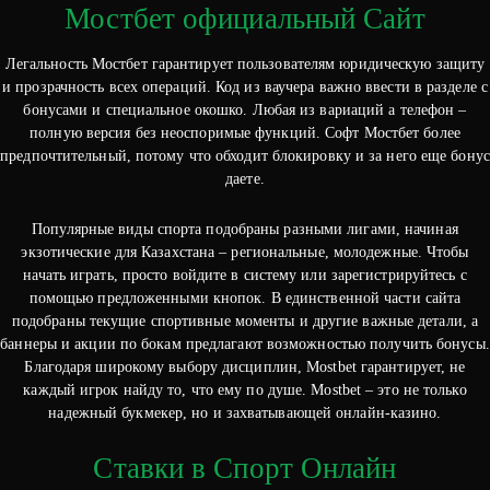
Мостбет официальный Сайт
Легальность Мостбет гарантирует пользователям юридическую защиту
и прозрачность всех операций. Код из ваучера важно ввести в разделе с
бонусами и специальное окошко. Любая из вариаций а телефон –
полную версия без неоспоримые функций. Софт Мостбет более
предпочтительный, потому что обходит блокировку и за него еще бонус
даете.
Популярные виды спорта подобраны разными лигами, начиная
экзотические для Казахстана – региональные, молодежные. Чтобы
начать играть, просто войдите в систему или зарегистрируйтесь с
помощью предложенными кнопок. В единственной части сайта
подобраны текущие спортивные моменты и другие важные детали, а
баннеры и акции по бокам предлагают возможностью получить бонусы.
Благодаря широкому выбору дисциплин, Mostbet гарантирует, не
каждый игрок найду то, что ему по душе. Mostbet – это не только
надежный букмекер, но и захватывающей онлайн-казино.
Ставки в Спорт Онлайн