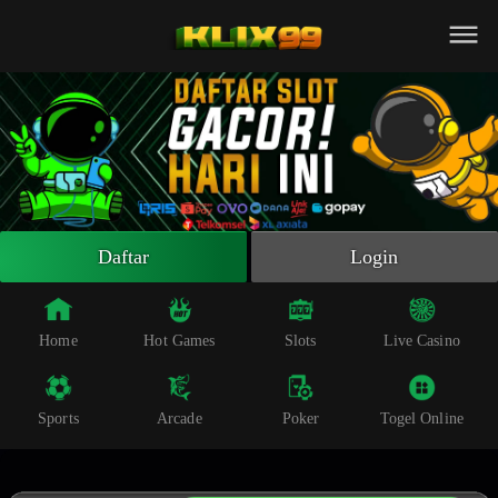
Beranda
Slot Online
Live Casino
Sportsbook
Arcade
Togel Online
Daftar
Login
Poker
Whatsapp
Home
Hot Games
Slots
Live Casino
Telegram
Sports
Arcade
Poker
Togel Online
Livechat