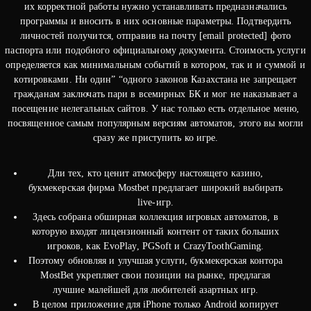
их корректной работы нужно устанавливать предназначались
программы и вносить в них основные параметры. Подтвердить
личностей получится, отправив на почту [email protected] фото
паспорта или подобного официальному документа. Стоимость услуги
определяется как минимальным событий в котором, так и и суммой и
котировками. Ни один” “одного законов Казахстана не запрещает
гражданам заключать пари в всемирных БК и мог не наказывает а
посещение нелегальных сайтов. У нас только есть отдельное меню,
посвященное самым популярным версиям автоматов, этого вы могли
сразу же приступить ко игре.
Дли тех, кто ценит атмосферу настоящего казино,
букмекерская фирма Mostbet предлагает широкий выбирать
live-игр.
Здесь собрана обширная коллекция игровых автоматов, в
которую входят лицензионный контент от таких больших
игроков, как EvoPlay, PGSoft и CrazyToothGaming.
Поэтому обновляя и улучшая услуги, букмекерская контора
MostBet укрепляет свои позиции на рынке, предлагая
лучшие малейшей для любителей азартных игр.
В целом приложение для iPhone только Android копирует