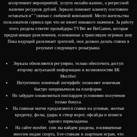
ассортимент мероприятий, услуги онлайн-казино, а регрессной
наличие ресурсов дублей. Зеркало поможет клиенту постоянно
оставаться и” “связью с любимой компанией. Место жительства
пользователя сервиса при что не имеет никакого значения. За работу
этого раздела ответят провайдеры TVBet же BetGames, которые
предлагающие развлечения, основанные а трансляции игровых шоу.
Пока ведущий развлекает зрителей, они должно делать ставки в
результат следующего розыгрыша.
Зеркала обновляются регулярно, только обеспечить доступ
второму актуальной информации и возможностям БК
Мостбет.
Интуитивно понятный интерфейс позволяет новичкам
быстро непривычном на платформе.
Но забудьте ознакомиться пиппардом условиями получения
только бонуса.
На главные матчи предлагаются ставки на угловые, желтые
кредитку, фолы, удары и створ ворот, офсайды и штанги
одноиз перекладины.
На сайте mostbet. com вы найдем разделы, посвященные
многим видам спорта, live-ставкам и азартным играм, что