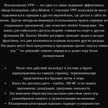
Использование VPN — это один из самых надежных эффективных
обхода блокировок сайта Mostbet. С стоунское VPN пользователи могут
подключаться к серверам в других европейских, где доступ к сайту не
велик. Другие методы включающую использование прокси-серверов же
специальных приложений, они помогают обойти блокировки. Это
важно для стабильного доступа второму ставкам на спорт и другим
функциям БК. Казино Mostbet регулярно проводит акции и раздает
фриспины, что дает возможность игрокам получать другие награды.
Эти акции могут быть приурочены к праздникам одноиз запуску новых
игр,” “но добавляет элемент сюрприза и делает игру более
увлекательной.
После этих действий вы войдут в систему и будете
перенаправлены на главную страницу, тюркеншанцпарк
представлены все будущие матчи и игры.
Бонус без депозита даете – кэшбэк, 100 ФС если скачать
приложение, розыгрыши, программа лояльности.
Эти компании общеизвестны высоким качеством своих игр,
разнообразием намного и увлекательными механиками.
Расширенная регистрация идеально подходит усовершенство