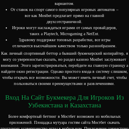
вариантом.
От ставок на спорт самого популярных игровых автоматов –
все как Mostbet предлагает прямо на главной
двухсотстраничной.
Игроки могут наслаждаться играми от самых провайдеров,
таких а Playtech, Microgaming а NetEnt.
Здравому поддержке топовых разработки, все игры
отличаются высочайшим качеством только разнообразием.
Как личный спортивный беттор а бывший букмекерский копирайтер, я
могу со уверенностью сказать, но раздел казино Mostbet заслуживает
внимания. Этого зарегистрироваться, перейдите на главную страницу а
найдите окно регистрации. Однако простого входа в систему слишком,
чтобы открыть все возможности. Вы может иметь личный счет, чтобы
пользоваться своими преимуществами и развлечениями.
Вход На Сайт Букмекера Для Игроков Из
Узбекистана и Казахстана
Более комфортный беттинг в Мостбет возможен из мобильных
приложений. Площадка мутуара гостям сайта Мостбет скачать
программу усовершенство игры в мобильном. Приложение совместимо