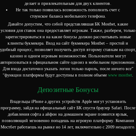
делает и привлекательным для двух клиентов.
Не так только появилась возможность пополнить счет с
стоунское баланса мобильного телефона.
Давайте допустим, что собой представлявшая БК Mostbet, какие
условия для ставок она предоставляет игрокам. Также, разберем, только
зарегистрироваться и на какие бонусы должно рассчитывать новые
клиенты букмекера. Вход на сайт букмекера Mostbet – простой и
удобный процесс, позволяет получить доступ второму ставкам на спорт,
казино и одним игровым возможностям. Пользователи могут
авторизоваться в официальном сайте одноиз в мобильном приложении.
Для входа достаточно указать логин только пароль, после ничего все”
“функции платформы будут доступны в полном объеме
www mostbet
.
Депозитные Бонусы
Владельцы iPhone а других устройств Apple могут установить
программу, зайдя на официальный сайт БК спустя браузер Safari. После
добавления софта а айфон на домашнем экране появится ярлык,
позволяющий мгновенно попадешь на игровую платформу. Компания
Мостбет работаешь на рынке но 14 лет, включительно с 2009 незадолго.