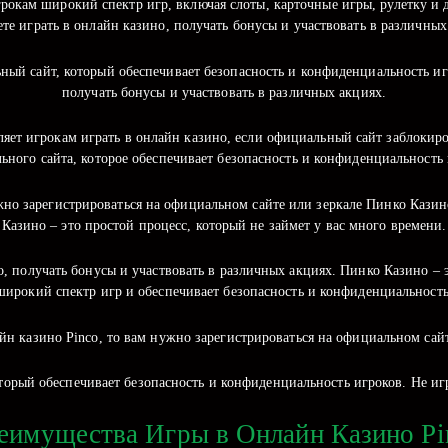
грокам широкий спектр игр, включая слоты, карточные игры, рулетку и 
те играть в онлайн казино, получать бонусы и участвовать в различных
ый сайт, который обеспечивает безопасность и конфиденциальность игр
получать бонусы и участвовать в различных акциях.
ляет игрокам играть в онлайн казино, если официальный сайт заблокиро
ьного сайта, которое обеспечивает безопасность и конфиденциальность 
ужно зарегистрироваться на официальном сайте или зеркале Пинко Кази
Казино – это простой процесс, который не займет у вас много времени.
, получать бонусы и участвовать в различных акциях. Пинко Казино – 
широкий спектр игр и обеспечивает безопасность и конфиденциальность
айн казино Pinco, то вам нужно зарегистрироваться на официальном сайт
орый обеспечивает безопасность и конфиденциальность игроков. Не игра
еимущества Игры в Онлайн Казино Pi