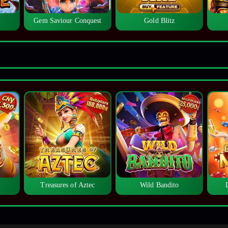
Gem Saviour Conquest
Gold Blitz
Treasures of Aztec
Wild Bandito