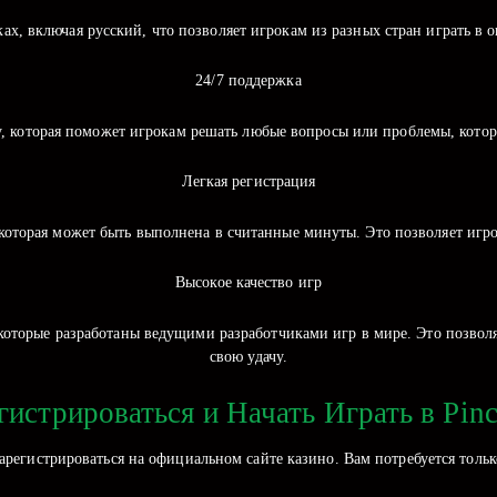
ах, включая русский, что позволяет игрокам из разных стран играть в
24/7 поддержка
у, которая поможет игрокам решать любые вопросы или проблемы, котор
Легкая регистрация
которая может быть выполнена в считанные минуты. Это позволяет игро
Высокое качество игр
, которые разработаны ведущими разработчиками игр в мире. Это позво
свою удачу.
гистрироваться и Начать Играть в Pin
зарегистрироваться на официальном сайте казино. Вам потребуется только