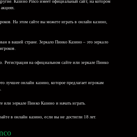
другие. Казино Pinco имеет официальный сайт, на котором
 акциях.
оков. На этом сайте вы можете играть в онлайн казино,
ван в вашей стране. Зеркало Пинко Казино – это зеркало
игроков.
но. Регистрация на официальном сайте или зеркале Пинко
это лучшее онлайн казино, которое предлагает игрокам
.
е или зеркале Пинко Казино и начать играть.
йте в онлайн казино, если вы не достигли 18 лет.
nco