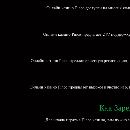
Онлайн казино Pinco доступен на многих язык
Онлайн казино Pinco предлагает 24/7 поддержк
Онлайн казино Pinco предлагает легкую регистрацию, 
Онлайн казино Pinco предлагает высокое качество игр
Как Заре
Для начала играть в Pinco казино, вам нужно 