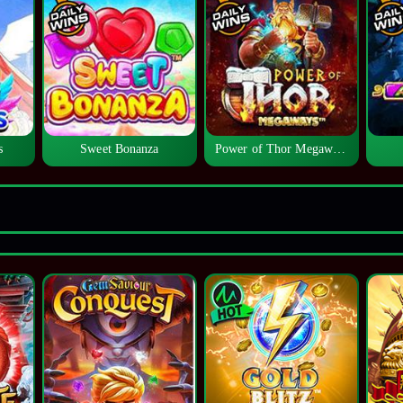
s
Sweet Bonanza
Power of Thor Megaways