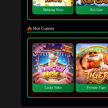
Mahjong Ways
Koi Gate
Hot Games
Lucky Neko
Fortune Tiger