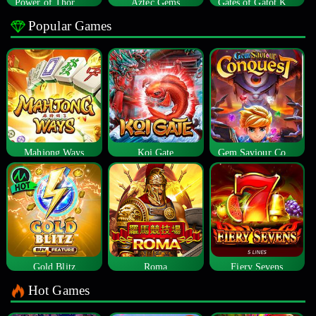
Power of Thor Megaways
Aztec Gems
Gates of Gatot Kaca
Popular Games
Mahjong Ways
Koi Gate
Gem Saviour Conquest
Gold Blitz
Roma
Fiery Sevens
Hot Games