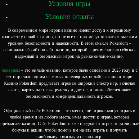
Условия игры
Условия оплаты
В современном мире игроки казино имеют доступ к огромному
количеству онлайн-казино, но не все из них могут похваться высоким
уровнем безопасности и надежности. В этом смысле Pokerdom –
официальный сайт онлайн-казино, который зарекомендовал себя как
надежный и безопасный игрок на рынке онлайн-казино.
покердом
– это онлайн-казино, которое было основано в 2025 году и с
тех пор стало одним из самых популярных онлайн-казино в мире.
Казино Pokerdom предлагает игрокам широкий спектр игр, включая
слоты, карточные игры, рулетку и другие, а также обеспечивает
безопасность и конфиденциальность игроков.
Официальный сайт Pokerdom – это место, где игроки могут играть в
любое время и из любого места, имея доступ к играм, которые
предлагает казино. Сайт Pokerdom также предлагает игрокам различные
бонусы и акции, чтобы помочь им начать играть и получать
наибольшую выгоду из своих игр.