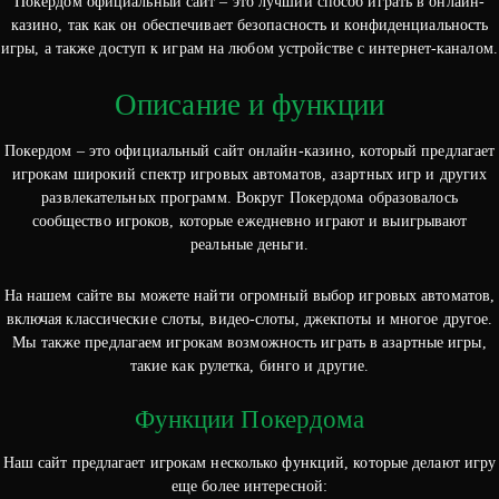
Покердом официальный сайт – это лучший способ играть в онлайн-
казино, так как он обеспечивает безопасность и конфиденциальность
игры, а также доступ к играм на любом устройстве с интернет-каналом.
Описание и функции
Покердом – это официальный сайт онлайн-казино, который предлагает
игрокам широкий спектр игровых автоматов, азартных игр и других
развлекательных программ. Вокруг Покердома образовалось
сообщество игроков, которые ежедневно играют и выигрывают
реальные деньги.
На нашем сайте вы можете найти огромный выбор игровых автоматов,
включая классические слоты, видео-слоты, джекпоты и многое другое.
Мы также предлагаем игрокам возможность играть в азартные игры,
такие как рулетка, бинго и другие.
Функции Покердома
Наш сайт предлагает игрокам несколько функций, которые делают игру
еще более интересной: