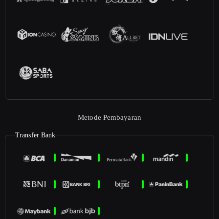
Metode Pembayaran
Transfer Bank