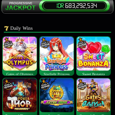
Daily Wins
Gates of Olympus
Starlight Princess
Sweet Bonanza