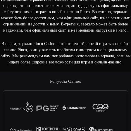
первых, это позволяет игрокам из стран, где доступ к официальному
сайту ограничен, играть в онлайн-казино Pinco. Во-вторых, зеркало
может быть более доступным, чем официальный сайт, из-за различных
ограничений на доступ к нему. В-третьих, зеркало может быть более
надежным, чем официальный сайт, из-за меньшей нагрузки на него.
В целом, зеркало Pinco Casino – это отличный способ играть в онлайн-
казино Pinco, если у вас есть проблемы с доступом к официальному
сайту. Мы рекомендуем вам попробовать использовать зеркало, если вы
ищете более широкие возможности для игры в онлайн-казино.
Penyedia Games