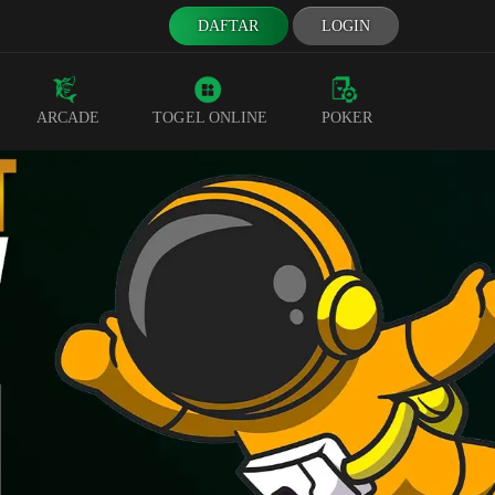
DAFTAR
LOGIN
ARCADE
TOGEL ONLINE
POKER