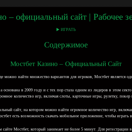
о – официальный сайт | Рабочее з
▶️ ИГРАТЬ
Содержимое
Мостбет Казино – Официальный Сайт
где можно найти множество вариантов для игроков, Мостбет является о
а основана в 2009 году и с тех пор стала одним из лидеров в этом сек
ромное количество игр, включая слоты, карточные игры, рулетку, покер 
льный сайт, на котором можно найти огромное количество игр, включая 
остбет есть возможность скачать мобильное приложение, чтобы играть в
м сайте Мостбет, который занимает не более 5 минут. Для регистрации 