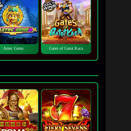
Aztec Gems
Gates of Gatot Kaca