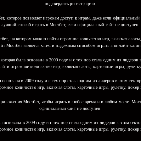
подтвердить регистрацию.
ет, которое позволяет игрокам доступ к играм, даже если официальный 
лучший способ играть в Мостбет, если официальный сайт не доступен.
бет, на котором можно найти огромное количество игр, включая слоты,
айт Мостбет является safest и надежным способом играть в онлайн-казин
которая была основана в 2009 году и с тех пор стала одним из лидеров 
йти огромное количество игр, включая слоты, карточные игры, рулетку
 основана в 2009 году и с тех пор стала одним из лидеров в этом сект
ромное количество игр, включая слоты, карточные игры, рулетку, покер 
приложения Мостбет, чтобы играть в любое время и в любом месте. Мостб
официальный сайт не доступен.
а основана в 2009 году и с тех пор стала одним из лидеров в этом сек
ромное количество игр, включая слоты, карточные игры, рулетку, покер 