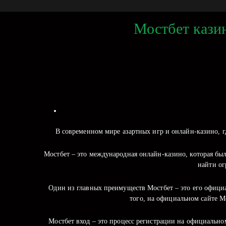
Мостбет казин
В современном мире азартных игр и онлайн-казино, 
Мостбет – это международная онлайн-казино, которая был
найти ог
Один из главных преимуществ Мостбет – это его официа
того, на официальном сайте М
Мостбет вход – это процесс регистрации на официально