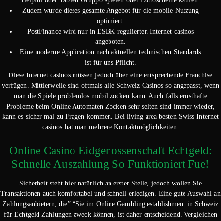
Helpful oder Tablett Gruppo spielen oder Lottoscheine kaufen.
Zudem wurde dieses gesamte Angebot für die mobile Nutzung
optimiert.
PostFinance wird nur in ESBK regulierten Internet casinos
angeboten.
Eine moderne Application nach aktuellen technischen Standards
ist für uns Pflicht.
Diese Internet casinos müssen jedoch über eine entsprechende Franchise
verfügen. Mittlerweile sind oftmals alle Schweiz Casinos so angepasst, wenn
man die Spiele problemlos mobil zocken kann. Auch falls ernsthafte
Probleme beim Online Automaten Zocken sehr selten sind immer wieder,
kann es sicher mal zu Fragen kommen. Bei living area besten Swiss Internet
casinos hat man mehrere Kontaktmöglichkeiten.
Online Casino Eidgenossenschaft Echtgeld:
Schnelle Auszahlung So Funktioniert Fue!
Sicherheit steht hier natürlich an erster Stelle, jedoch wollen Sie
Transaktionen auch komfortabel und schnell erledigen. Eine gute Auswahl an
Zahlungsanbietern, die” “Sie im Online Gambling establishment in Schweiz
für Echtgeld Zahlungen zweck können, ist daher entscheidend. Vergleichen