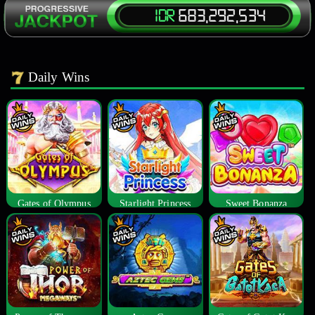
Daily Wins
Gates of Olympus
Starlight Princess
Sweet Bonanza