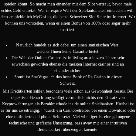
spielen könnt. So macht man einander mit dem Slot vertraut, bevor male
echtes Geld einsetzt. Wer in expire Welt der Spielautomaten eintauchen will,
dem empfehle ich MyCasino, die beste Schweizer Slot Seite im Internet. Wir
können uns vorstellen, wenn es einen Bonus von 100% oder sogar mehr
existiert.
Natürlich handelt es sich dabei um einen statistischen Wert,
welcher Ihnen keine Garantie bietet.
Die Welt der Online-Casinos ist in living area letzten Jahren sehr
erwachsen geworden ebenso die meisten Internet casinos sind an
einander sicher.
Somit ist StarVegas. ch das beste Book of Ra Casino in dieser
Schweiz.
Mit Kreditkarten zahlen besonders viele schon aus Gewohnheit heraus. Bei
objektiver Betrachtung schlägt vermutlich nichts den Einsatz von
Kryptowährungen als Bezahlmethode inside online Spielbanken. Hierbei ist
es für uns zweitrangig,” “durch ein Casinobetreiber bei einen Download oder
eine optimierte cell phone Seite setzt. Viel wichtiger ist eine gelungene
technische und grafische Umsetzung, pass away mit einer intuitiven
Bedienbarkeit überzeugen koennte.