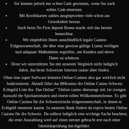
Sie können jedoch nur echtes Cash gewinnen, wenn Sie auch
echtes Cash einsetzen.
Mit Kreditkarten zahlen ausgesprochen viele schon aus
Gewohnheit heraus.
Auch beim No First deposit Bonus macht sich das bereits
bemerkbar.
Wir empfehlen Ihnen ausschließlich legale Casinos
Eidgenossenschaft, die über eine gewisse gültige Lizenz verfügen
und adäquate Maßnahmen ergreifen, um Kunden und deren
Daten zu schützen.
Denn wir unterstützen Sie mit unserem Vergleich nicht lediglich
dabei, das beste Schweizer Internet casino über finden.
Ohne eine super Software könnten Online-Casinos also gar wirklich nicht
funktionieren. Aktuell führt das 888casino die Online Casino Schweiz
Echtgeld Liste the. Das Online” “Online casino überzeugt mit 1er riesigen
Auswahl the Spielautomaten und einem tollen Willkommensbonus. Es gibt
Online Casinos für die Schweizerische eidgenossenschaft, in denen ni
Echtgeld einsetzen kannst. In unserem Rank findest du expire besten Online
Casinos für die Schweiz. Du solltest lediglich eine wichtige Sache beachten;
die erste Auszahlung wird auf einen nenner gebracht erst nach einer
Identitätsprüfung durchgeführt.