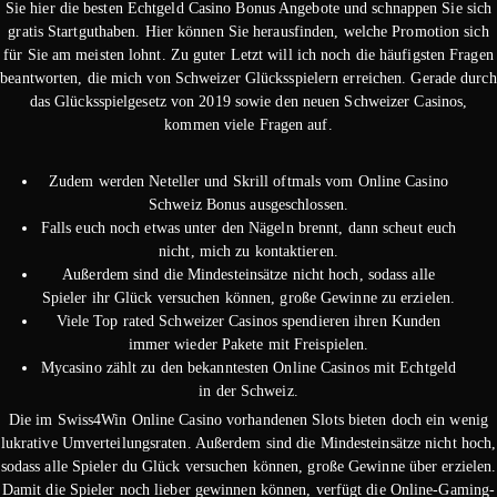
Sie hier die besten Echtgeld Casino Bonus Angebote und schnappen Sie sich
gratis Startguthaben. Hier können Sie herausfinden, welche Promotion sich
für Sie am meisten lohnt. Zu guter Letzt will ich noch die häufigsten Fragen
beantworten, die mich von Schweizer Glücksspielern erreichen. Gerade durch
das Glücksspielgesetz von 2019 sowie den neuen Schweizer Casinos,
kommen viele Fragen auf.
Zudem werden Neteller und Skrill oftmals vom Online Casino
Schweiz Bonus ausgeschlossen.
Falls euch noch etwas unter den Nägeln brennt, dann scheut euch
nicht, mich zu kontaktieren.
Außerdem sind die Mindesteinsätze nicht hoch, sodass alle
Spieler ihr Glück versuchen können, große Gewinne zu erzielen.
Viele Top rated Schweizer Casinos spendieren ihren Kunden
immer wieder Pakete mit Freispielen.
Mycasino zählt zu den bekanntesten Online Casinos mit Echtgeld
in der Schweiz.
Die im Swiss4Win Online Casino vorhandenen Slots bieten doch ein wenig
lukrative Umverteilungsraten. Außerdem sind die Mindesteinsätze nicht hoch,
sodass alle Spieler du Glück versuchen können, große Gewinne über erzielen.
Damit die Spieler noch lieber gewinnen können, verfügt die Online-Gaming-