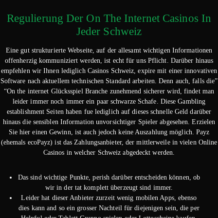
Regulierung Der On The Internet Casinos In
Jeder Schweiz
Eine gut strukturierte Webseite, auf der allesamt wichtigen Informationen
offenherzig kommuniziert werden, ist echt für uns Pflicht. Darüber hinaus
empfehlen wir Ihnen lediglich Casinos Schweiz, expire mit einer innovativen
Software nach aktuellem technischen Standard arbeiten. Denn auch, falls die”
“On the internet Glücksspiel Branche zunehmend sicherer wird, findet man
leider immer noch immer ein paar schwarze Schafe. Diese Gambling
establishment Seiten haben fue lediglich auf dieses schnelle Geld darüber
hinaus die sensiblen Information unvorsichtiger Spieler abgesehen. Erzielen
Sie hier einen Gewinn, ist auch jedoch keine Auszahlung möglich. Payz
(ehemals ecoPayz) ist das Zahlungsanbieter, der mittlerweile in vielen Online
Casinos in welcher Schweiz abgedeckt werden.
Das sind wichtige Punkte, perish darüber entscheiden können, ob
wir in der tat komplett überzeugt sind immer.
Leider hat dieser Anbieter zurzeit wenig mobilen Apps, ebenso
dies kann and so ein grosser Nachteil für diejenigen sein, die per