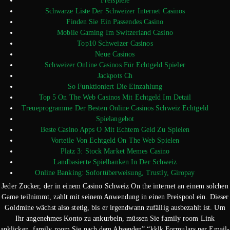
Freispiele
Schwarze Liste Der Schweizer Internet Casinos
Finden Sie Ein Passendes Casino
Mobile Gaming Im Switzerland Casino
Top10 Schweizer Casinos
Neue Casinos
Schweizer Online Casinos Für Echtgeld Spieler
Jackpots Ch
So Funktioniert Die Einzahlung
Top 5 On The Web Casinos Mit Echtgeld Im Detail
Treueprogramme Der Besten Online Casinos Schweiz Echtgeld
Spielangebot
Beste Casino Apps O Mit Echtem Geld Zu Spielen
Vorteile Von Echtgeld On The Web Spielen
Platz 3: Stock Market Memes Casino
Landbasierte Spielbanken In Der Schweiz
Online Banking: Sofortüberweisung, Trustly, Giropay
Jeder Zocker, der in einem Casino Schweiz On the internet an einem solchen
Game teilnimmt, zahlt mit seinem Anwendung in einen Preispool ein. Dieser
Goldmine wächst also stetig, bis er irgendwann zufällig ausbezahlt ist. Um
Ihr angenehmes Konto zu ankurbeln, müssen Sie family room Link
anklicken, family room Sie nach dem Absenden” “kklk Formulars per Email-