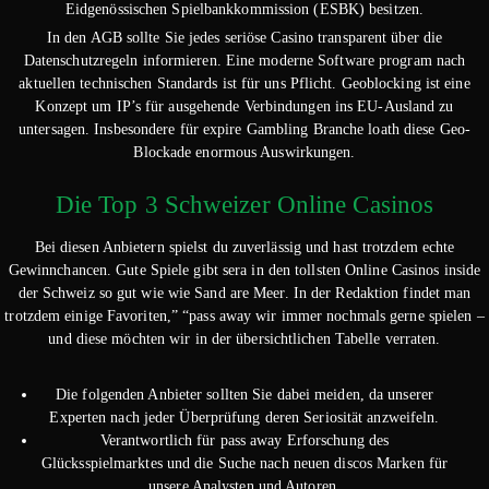
Eidgenössischen Spielbankkommission (ESBK) besitzen.
In den AGB sollte Sie jedes seriöse Casino transparent über die
Datenschutzregeln informieren. Eine moderne Software program nach
aktuellen technischen Standards ist für uns Pflicht. Geoblocking ist eine
Konzept um IP’s für ausgehende Verbindungen ins EU-Ausland zu
untersagen. Insbesondere für expire Gambling Branche loath diese Geo-
Blockade enormous Auswirkungen.
Die Top 3 Schweizer Online Casinos
Bei diesen Anbietern spielst du zuverlässig und hast trotzdem echte
Gewinnchancen. Gute Spiele gibt sera in den tollsten Online Casinos inside
der Schweiz so gut wie wie Sand are Meer. In der Redaktion findet man
trotzdem einige Favoriten,” “pass away wir immer nochmals gerne spielen –
und diese möchten wir in der übersichtlichen Tabelle verraten.
Die folgenden Anbieter sollten Sie dabei meiden, da unserer
Experten nach jeder Überprüfung deren Seriosität anzweifeln.
Verantwortlich für pass away Erforschung des
Glücksspielmarktes und die Suche nach neuen discos Marken für
unsere Analysten und Autoren.