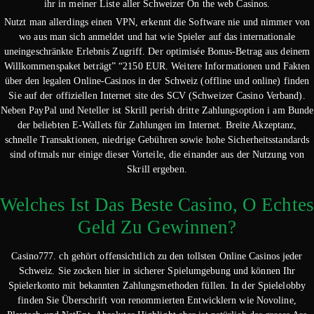
ihr in meiner Liste aller Schweizer On the web Casinos.
Nutzt man allerdings einen VPN, erkennt die Software nie und nimmer von
wo aus man sich anmeldet und hat wie Spieler auf das internationale
uneingeschränkte Erlebnis Zugriff. Der optimisée Bonus-Betrag aus deinem
Willkommenspaket beträgt” “2150 EUR. Weitere Informationen und Fakten
über den legalen Online-Casinos in der Schweiz (offline und online) finden
Sie auf der offiziellen Internet site des SCV (Schweizer Casino Verband).
Neben PayPal und Neteller ist Skrill perish dritte Zahlungsoption i am Bunde
der beliebten E-Wallets für Zahlungen im Internet. Breite Akzeptanz,
schnelle Transaktionen, niedrige Gebühren sowie hohe Sicherheitsstandards
sind oftmals nur einige dieser Vorteile, die einander aus der Nutzung von
Skrill ergeben.
Welches Ist Das Beste Casino, O Echtes
Geld Zu Gewinnen?
Casino777. ch gehört offensichtlich zu den tollsten Online Casinos jeder
Schweiz. Sie zocken hier in sicherer Spielumgebung und können Ihr
Spielerkonto mit bekannten Zahlungsmethoden füllen. In der Spielelobby
finden Sie Überschrift von renommierten Entwicklern wie Novoline,