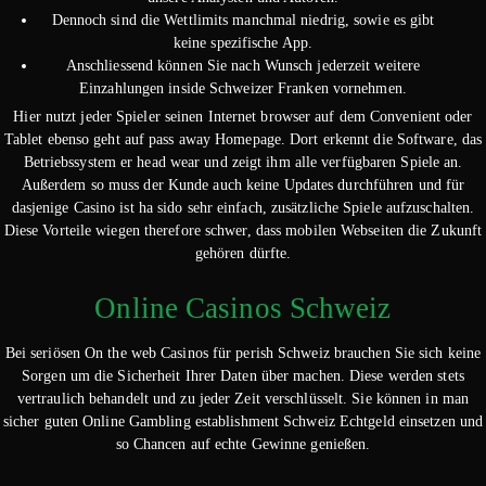
Dennoch sind die Wettlimits manchmal niedrig, sowie es gibt
keine spezifische App.
Anschliessend können Sie nach Wunsch jederzeit weitere
Einzahlungen inside Schweizer Franken vornehmen.
Hier nutzt jeder Spieler seinen Internet browser auf dem Convenient oder
Tablet ebenso geht auf pass away Homepage. Dort erkennt die Software, das
Betriebssystem er head wear und zeigt ihm alle verfügbaren Spiele an.
Außerdem so muss der Kunde auch keine Updates durchführen und für
dasjenige Casino ist ha sido sehr einfach, zusätzliche Spiele aufzuschalten.
Diese Vorteile wiegen therefore schwer, dass mobilen Webseiten die Zukunft
gehören dürfte.
Online Casinos Schweiz
Bei seriösen On the web Casinos für perish Schweiz brauchen Sie sich keine
Sorgen um die Sicherheit Ihrer Daten über machen. Diese werden stets
vertraulich behandelt und zu jeder Zeit verschlüsselt. Sie können in man
sicher guten Online Gambling establishment Schweiz Echtgeld einsetzen und
so Chancen auf echte Gewinne genießen.