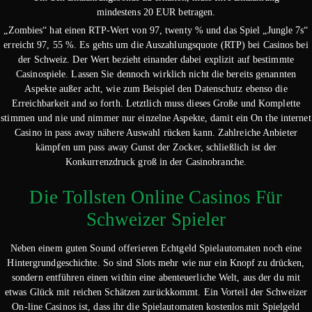
mindestens 20 EUR betragen.
„Zombies“ hat einen RTP-Wert von 97, twenty % und das Spiel „Jungle 7s“
erreicht 97, 55 %. Es gehts um die Auszahlungsquote (RTP) bei Casinos bei
der Schweiz. Der Wert bezieht einander dabei explizit auf bestimmte
Casinospiele. Lassen Sie dennoch wirklich nicht die bereits genannten
Aspekte außer acht, wie zum Beispiel den Datenschutz ebenso die
Erreichbarkeit and so forth. Letztlich muss dieses Große und Komplette
stimmen und nie und nimmer nur einzelne Aspekte, damit ein On the internet
Casino in pass away nähere Auswahl rücken kann. Zahlreiche Anbieter
kämpfen um pass away Gunst der Zocker, schließlich ist der
Konkurrenzdruck groß in der Casinobranche.
Die Tollsten Online Casinos Für
Schweizer Spieler
Neben einem guten Sound offerieren Echtgeld Spielautomaten noch eine
Hintergrundgeschichte. So sind Slots mehr wie nur ein Knopf zu drücken,
sondern entführen einen within eine abenteuerliche Welt, aus der du mit
etwas Glück mit reichen Schätzen zurückkommt. Ein Vorteil der Schweizer
On-line Casinos ist, dass ihr die Spielautomaten kostenlos mit Spielgeld