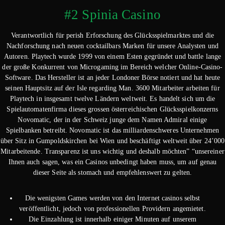
#2 Spinia Casino
Verantwortlich für perish Erforschung des Glücksspielmarktes und die
Nachforschung nach neuen cocktailbars Marken für unsere Analysten und
Autoren. Playtech wurde 1999 von einem Esten gegründet und battle lange
der große Konkurrent von Microgaming im Bereich welcher Online-Casino-
Software. Das Hersteller ist an jeder Londoner Börse notiert und hat heute
seinen Hauptsitz auf der Isle regarding Man. 3600 Mitarbeiter arbeiten für
Playtech in insgesamt twelve Ländern weltweit. Es handelt sich um die
Spielautomatenfirma dieses grossen österreichischen Glücksspielkonzerns
Novomatic, der in der Schweiz junge dem Namen Admiral einige
Spielbanken betreibt. Novomatic ist das milliardenschweres Unternehmen
über Sitz in Gumpoldskirchen bei Wien und beschäftigt weltweit über 24’000
Mitarbeitende. Transparenz ist uns wichtig und deshalb möchten” “unsereiner
Ihnen auch sagen, was ein Casinos unbedingt haben muss, um auf genau
dieser Seite als stomach und empfehlenswert zu gelten.
Die wenigsten Games werden von den Internet casinos selbst
veröffentlicht, jedoch von professionellen Providern angemietet.
Die Einzahlung ist innerhalb einiger Minuten auf unserem