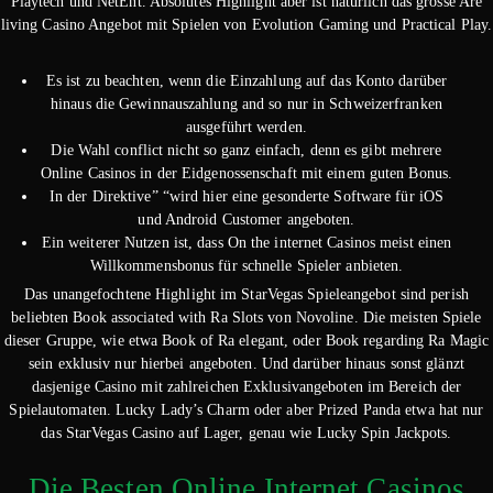
Playtech und NetEnt. Absolutes Highlight aber ist natürlich das grosse Are
living Casino Angebot mit Spielen von Evolution Gaming und Practical Play.
Es ist zu beachten, wenn die Einzahlung auf das Konto darüber
hinaus die Gewinnauszahlung and so nur in Schweizerfranken
ausgeführt werden.
Die Wahl conflict nicht so ganz einfach, denn es gibt mehrere
Online Casinos in der Eidgenossenschaft mit einem guten Bonus.
In der Direktive” “wird hier eine gesonderte Software für iOS
und Android Customer angeboten.
Ein weiterer Nutzen ist, dass On the internet Casinos meist einen
Willkommensbonus für schnelle Spieler anbieten.
Das unangefochtene Highlight im StarVegas Spieleangebot sind perish
beliebten Book associated with Ra Slots von Novoline. Die meisten Spiele
dieser Gruppe, wie etwa Book of Ra elegant, oder Book regarding Ra Magic
sein exklusiv nur hierbei angeboten. Und darüber hinaus sonst glänzt
dasjenige Casino mit zahlreichen Exklusivangeboten im Bereich der
Spielautomaten. Lucky Lady’s Charm oder aber Prized Panda etwa hat nur
das StarVegas Casino auf Lager, genau wie Lucky Spin Jackpots.
Die Besten Online Internet Casinos