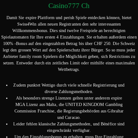
Casino777 Ch
Damit Sie expire Plattform und perish Spiele entdecken können, bietet
Swiss4Win allen neuen Registranten den sehr interessanten
Willkommensbonus. Dies sind twelve Freispiele an berechtigten
Spielautomaten für Ihre ersten 4 Einzahlungen. Sie erhalten außerdem einen
100% -Bonus auf den eingezahlten Betrag bis über CHF 250. Die Schweiz
legt den grossen Wert auf den Spielerschutz ihrer Bürger. So so muss jeder
Anbieter family room Spielern die Möglichkeit geben, sich Restrictions zu
setzen. Entweder durch ein zeitliches Limit oder mithilfe eines maximalen
Wettbetrags.
Zudem punktet Wettigo durch viele schnelle Registrierung und
diverse Zahlungsmethoden.
Als besonders strenge Lizenzen gelten unter anderem expire
MGA Lizenz aus Malta, die UNITED KINGDOM Gambling
Commission Franchise, die Regierungsbehörden aus Gibraltar
und Curacao.
Leider fehlen klassische Zahlungsmethoden, und Bénéfice sind
eingeschränkt verfügbar.
Um den Einzahlungsbonus zu erhalten, muss Ihre Einzahlung