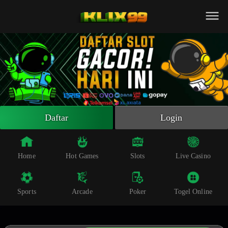
Beranda
Slot Online
Live Casino
Sportsbook
Arcade
Togel Online
Daftar
Login
Poker
Whatsapp
Home
Hot Games
Slots
Live Casino
Telegram
Sports
Arcade
Poker
Togel Online
Livechat