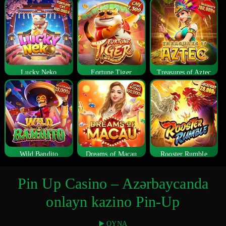
Lucky Neko
Fortune Tiger
Treasures of Aztec
Wild Bandito
Dreams of Macau
Rooster Rumble
Pin Up Casino – Azərbaycanda
onlayn kazino Pin-Up
▶️ OYNA