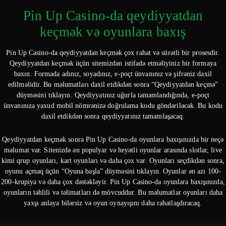
Pin Up Casino-da qeydiyyatdan
keçmək və oyunlara baxış
Pin Up Casino-da qeydiyyatdan keçmək çox rahat və sürətli bir prosesdir.
Qeydiyyatdan keçmək üçün sitemizdən istifadə etməliyiniz bir formaya
baxın. Formada adınız, soyadınız, e-poçt ünvanınız və şifrəniz daxil
edilməlidir. Bu məlumatları daxil etdikdən sonra “Qeydiyyatdan keçmə”
düyməsini tıklayın. Qeydiyyatınız uğurla tamamlandığında, e-poçt
ünvanınıza yaxud mobil nömrənizə doğrulama kodu göndəriləcək. Bu kodu
daxil etdikdən sonra qeydiyyatınız tamamlaşacaq.
Qeydiyyatdan keçmək sonra Pin Up Casino-da oyunlara baxışınızda bir neçə
məlumat var. Sitenizdə ən populyar və heyətli oyunlar arasında slotlar, live
kimi qrup oyunları, kart oyunları və daha çox var. Oyunları seçdikdən sonra,
oyunu açmaq üçün “Oyuna başla” düyməsini tıklayın. Oyunlar ən azı 100-
200-krupiya və daha çox dəstəkləyir. Pin Up Casino-da oyunlara baxışınızda,
oyunların təhlili və təlimatları də mövcuddur. Bu məlumatlar oyunları daha
yaxşı anlaya bilərsiz və oyun oynayışını daha rahatlaşdıracaq.