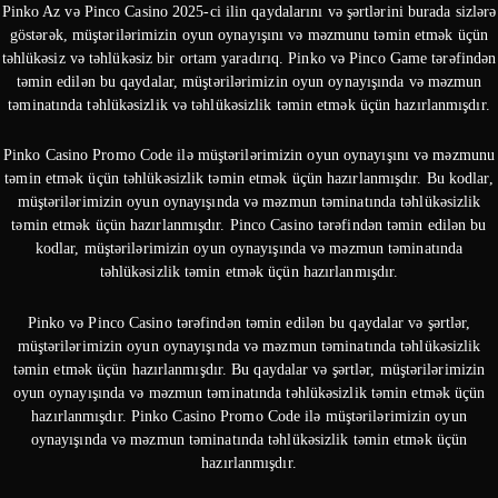
Pinko Az və Pinco Casino 2025-ci ilin qaydalarını və şərtlərini burada sizlərə
göstərək, müştərilərimizin oyun oynayışını və məzmunu təmin etmək üçün
təhlükəsiz və təhlükəsiz bir ortam yaradırıq. Pinko və Pinco Game tərəfindən
təmin edilən bu qaydalar, müştərilərimizin oyun oynayışında və məzmun
təminatında təhlükəsizlik və təhlükəsizlik təmin etmək üçün hazırlanmışdır.
Pinko Casino Promo Code ilə müştərilərimizin oyun oynayışını və məzmunu
təmin etmək üçün təhlükəsizlik təmin etmək üçün hazırlanmışdır. Bu kodlar,
müştərilərimizin oyun oynayışında və məzmun təminatında təhlükəsizlik
təmin etmək üçün hazırlanmışdır. Pinco Casino tərəfindən təmin edilən bu
kodlar, müştərilərimizin oyun oynayışında və məzmun təminatında
təhlükəsizlik təmin etmək üçün hazırlanmışdır.
Pinko və Pinco Casino tərəfindən təmin edilən bu qaydalar və şərtlər,
müştərilərimizin oyun oynayışında və məzmun təminatında təhlükəsizlik
təmin etmək üçün hazırlanmışdır. Bu qaydalar və şərtlər, müştərilərimizin
oyun oynayışında və məzmun təminatında təhlükəsizlik təmin etmək üçün
hazırlanmışdır. Pinko Casino Promo Code ilə müştərilərimizin oyun
oynayışında və məzmun təminatında təhlükəsizlik təmin etmək üçün
hazırlanmışdır.