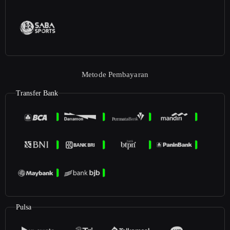
Metode Pembayaran
Transfer Bank
Pulsa