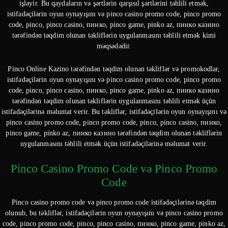
işləyir. Bu qaydaların və şərtlərin qarşısıl şərtlərini təhlili etmək,
istifadəçilərin oyun oynayışını və pinco casino promo code, pinco promo
code, pinco, pinco casino, пинко, pinco game, pinko az, пинко казино
tərəfindən təqdim olunan təkliflərin uygulanmasını təhlili etmək kimi
məqsədədir.
Pinco Online Kazino tərəfindən təqdim olunan təkliflər və promokodlar,
istifadəçilərin oyun oynayışını və pinco casino promo code, pinco promo
code, pinco, pinco casino, пинко, pinco game, pinko az, пинко казино
tərəfindən təqdim olunan təkliflərin uygulanmasını təhlili etmək üçün
istifadəçilərinə məlumat verir. Bu təkliflər, istifadəçilərin oyun oynayışını və
pinco casino promo code, pinco promo code, pinco, pinco casino, пинко,
pinco game, pinko az, пинко казино tərəfindən təqdim olunan təkliflərin
uygulanmasını təhlili etmək üçün istifadəçilərinə məlumat verir.
Pinco Casino Promo Code və Pinco Promo
Code
Pinco casino promo code və pinco promo code istifadəçilərinə təqdim
olunub, bu təkliflər, istifadəçilərin oyun oynayışını və pinco casino promo
code, pinco promo code, pinco, pinco casino, пинко, pinco game, pinko az,