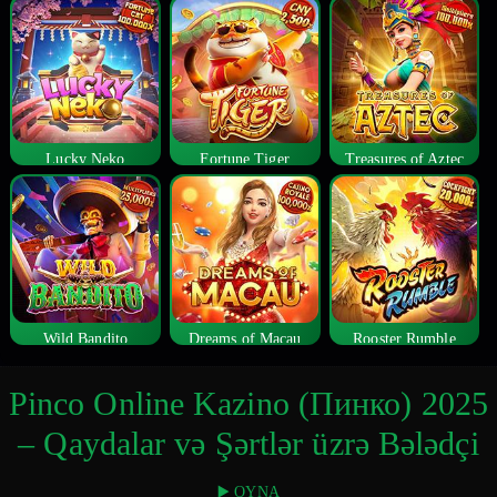
Lucky Neko
Fortune Tiger
Treasures of Aztec
Wild Bandito
Dreams of Macau
Rooster Rumble
Pinco Online Kazino (Пинко) 2025
– Qaydalar və Şərtlər üzrə Bələdçi
▶️ OYNA