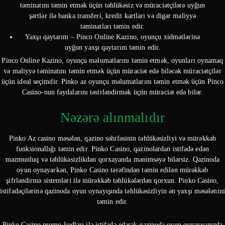
təminatını təmin etmək üçün təhlükəsiz və müraciətçilərə uyğun
şərtlər ilə banka transferi, kredit kartları və digər maliyyə
təminatları təmin edir.
Yaxşı qaytarım – Pinco Online Kazino, oyunçu xidmətlərinə
uyğun yaxşı qaytarım təmin edir.
Pinco Online Kazino, oyunçu məlumatlarını təmin etmək, oyunları oynamaq
və maliyyə təminatını təmin etmək üçün müraciət edə biləcək müraciətçilər
üçün ideal seçimdir. Pinko az oyunçu məlumatlarını təmin etmək üçün Pinco
Casino-nun faydalarını təsirləndirmək üçün müraciət edə bilər.
Nəzərə alınmalıdır
Pinko Az casino məsələn, qazino səhifəsinin təhlükəsizliyi və mürəkkəb
funksionallığı təmin edir. Pinko Casino, qazinolardan istifadə edən
məzmunluq və təhlükəsizlikdən qorxayanda mənimsəyə bilərsiz. Qazinoda
oyun oynayarkən, Pinko Casino tərəfindən təmin edilən mürəkkəb
şifrləndirmə sistemləri ilə mürəkkəb təhlükələrdən qorxun. Pinko Casino,
istifadəçilərinə qazinoda oyun oynayışında təhlükəsizliyin ən yaxşı məsələnini
təmin edir.
Pinko Casino promo kodları ilə istifadə edərək qazinoda oyun oynayışınızda