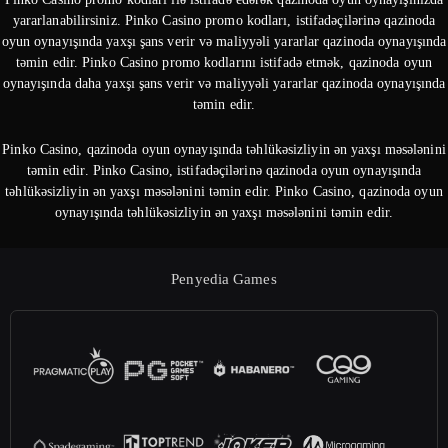
yararlanabilirsiniz. Pinko Casino promo kodları, istifadəçilərinə qazinoda
oyun oynayışında yaxşı şans verir və maliyyəli yararlar qazinoda oynayışında
təmin edir. Pinko Casino promo kodlarını istifadə etmək, qazinoda oyun
oynayışında daha yaxşı şans verir və maliyyəli yararlar qazinoda oynayışında
təmin edir.
Pinko Casino, qazinoda oyun oynayışında təhlükəsizliyin ən yaxşı məsələnini
təmin edir. Pinko Casino, istifadəçilərinə qazinoda oyun oynayışında
təhlükəsizliyin ən yaxşı məsələnini təmin edir. Pinko Casino, qazinoda oyun
oynayışında təhlükəsizliyin ən yaxşı məsələnini təmin edir.
Penyedia Games