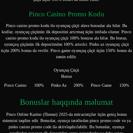
Pinco Casino Promo Kodu
Pinco casino promo kodu ilə oyunçuq çüçü əlavə bonuslar ala bilər. Bu
kodlar, oyunçuq çüçünün ilk depositini artırmaq üçün istifadə olunur. Pinco
casino promo kodu ilə oyunçuq çüçü 100% bonusu ala bilər. Bu bonus,
oyunçuq çüçünün ilk depositindən 100% artırılır. Pinko az oyunçuq çüçü
üçün 200% bonus da verilir. Pinco game oyunçuq çüçü üçün 150% bonus da
təmin edilir.
Oyunçuq Çüçü
Bonus
Pinco Casino
100%
Pinko Az
200%
Pinco Game
150%
Bonuslar haqqında məlumat
Pinco Online Kazino (Пинко) 2025-da müraciətçilər üçün geniş bonus
sistemini təqdim edir. Bonuslar, oyunçu tərəfindən pinco promo code və ya
pinko casino promo code ilə aktivlaşdırılabilir. Bu bonuslar, oyunçu