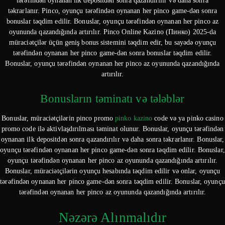
tərəfindən oynanan ilk depositdən sonra qazandırılır və daha sonra
təkrarlanır. Pinco, oyunçu tərəfindən oynanan her pinco game-dən sonra
bonuslar təqdim edilir. Bonuslar, oyunçu tərəfindən oynanan her pinco az
oyununda qazandığında artırılır. Pinco Online Kazino (Пинко) 2025-da
müraciətçilər üçün geniş bonus sistemini təqdim edir, bu sayədə oyunçu
tərəfindən oynanan her pinco game-dən sonra bonuslar təqdim edilir.
Bonuslar, oyunçu tərəfindən oynanan her pinco az oyununda qazandığında
artırılır.
Bonusların təminatı və tələblər
Bonuslar, müraciətçilərin pinco promo
pinko kazino
code və ya pinko casino
promo code ilə aktivlaşdırılması təminat olunur. Bonuslar, oyunçu tərəfindən
oynanan ilk depositdən sonra qazandırılır və daha sonra təkrarlanır. Bonuslar,
oyunçu tərəfindən oynanan her pinco game-dən sonra təqdim edilir. Bonuslar,
oyunçu tərəfindən oynanan her pinco az oyununda qazandığında artırılır.
Bonuslar, müraciətçilərin oyunçu hesabında təqdim edilir və onlar, oyunçu
tərəfindən oynanan her pinco game-dən sonra təqdim edilir. Bonuslar, oyunçu
tərəfindən oynanan her pinco az oyununda qazandığında artırılır.
Nəzərə Alınmalıdır