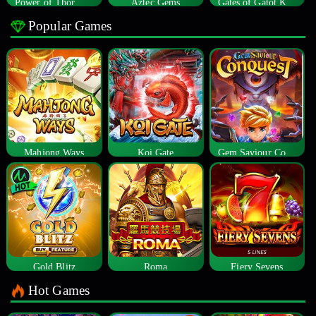
Power of Thor Megaways
Aztec Gems
Gates of Gatot Kaca
Popular Games
Mahjong Ways
Koi Gate
Gem Saviour Conquest
Gold Blitz
Roma
Fiery Sevens
Hot Games