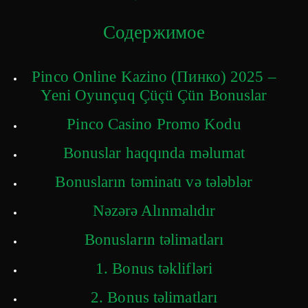
Содержимое
Pinco Online Kazino (Пинко) 2025 –
Yeni Oyunçuq Çüçü Çün Bonuslar
Pinco Casino Promo Kodu
Bonuslar haqqında məlumat
Bonusların təminatı və tələblər
Nəzərə Alınmalıdır
Bonusların təlimatları
1. Bonus təklifləri
2. Bonus təlimatları