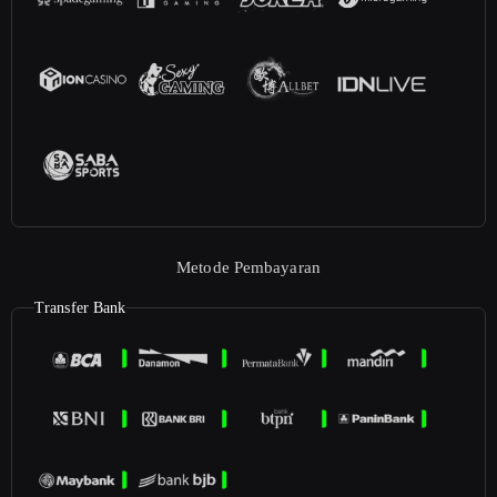
Metode Pembayaran
Transfer Bank