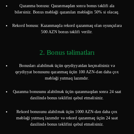
Qazanma bonusu: Qazanmaqdan sonra bonus təklifi ala
bilərsiniz. Bonus məbləği qazanılan məbləğin 50% si olacaq.
Rekord bonusu: Kazanmaqda rekord qazanmaq olan oyunçulara
500 AZN bonus təklifi verilir.
2. Bonus təlimatları
Bonusları alabilmək üçün qeydiyyatdan keçməlisiniz və
qeydiyyat bonusunu qazanmaq üçün 100 AZN-dən daha çox
məbləği yutmaq lazımdır.
Qazanma bonusunu alabilmək üçün qazanmaqdan sonra 24 saat
daxilində bonus təklifini qəbul etməlisiniz.
Rekord bonusunu alabilmək üçün 1000 AZN-dən daha çox
məbləği yutmaq lazımdır və rekord qazanmaq üçün 24 saat
daxilində bonus təklifini qəbul etməlisiniz.