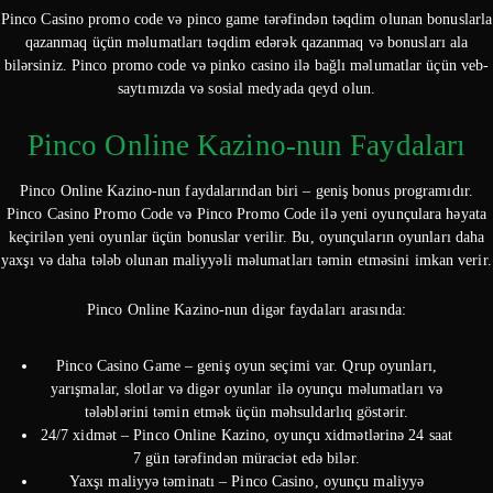
Pinco Casino promo code və pinco game tərəfindən təqdim olunan bonuslarla
qazanmaq üçün məlumatları təqdim edərək qazanmaq və bonusları ala
bilərsiniz. Pinco promo code və pinko casino ilə bağlı məlumatlar üçün veb-
saytımızda və sosial medyada qeyd olun.
Pinco Online Kazino-nun Faydaları
Pinco Online Kazino-nun faydalarından biri – geniş bonus programıdır.
Pinco Casino Promo Code və Pinco Promo Code ilə yeni oyunçulara həyata
keçirilən yeni oyunlar üçün bonuslar verilir. Bu, oyunçuların oyunları daha
yaxşı və daha tələb olunan maliyyəli məlumatları təmin etməsini imkan verir.
Pinco Online Kazino-nun digər faydaları arasında:
Pinco Casino Game – geniş oyun seçimi var. Qrup oyunları,
yarışmalar, slotlar və digər oyunlar ilə oyunçu məlumatları və
tələblərini təmin etmək üçün məhsuldarlıq göstərir.
24/7 xidmət – Pinco Online Kazino, oyunçu xidmətlərinə 24 saat
7 gün tərəfindən müraciət edə bilər.
Yaxşı maliyyə təminatı – Pinco Casino, oyunçu maliyyə