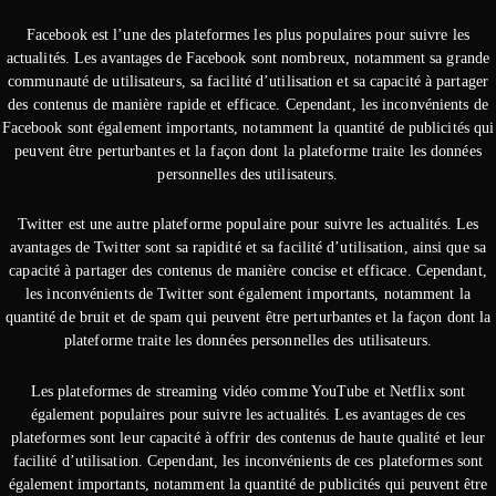
Facebook est l’une des plateformes les plus populaires pour suivre les
actualités. Les avantages de Facebook sont nombreux, notamment sa grande
communauté de utilisateurs, sa facilité d’utilisation et sa capacité à partager
des contenus de manière rapide et efficace. Cependant, les inconvénients de
Facebook sont également importants, notamment la quantité de publicités qui
peuvent être perturbantes et la façon dont la plateforme traite les données
personnelles des utilisateurs.
Twitter est une autre plateforme populaire pour suivre les actualités. Les
avantages de Twitter sont sa rapidité et sa facilité d’utilisation, ainsi que sa
capacité à partager des contenus de manière concise et efficace. Cependant,
les inconvénients de Twitter sont également importants, notamment la
quantité de bruit et de spam qui peuvent être perturbantes et la façon dont la
plateforme traite les données personnelles des utilisateurs.
Les plateformes de streaming vidéo comme YouTube et Netflix sont
également populaires pour suivre les actualités. Les avantages de ces
plateformes sont leur capacité à offrir des contenus de haute qualité et leur
facilité d’utilisation. Cependant, les inconvénients de ces plateformes sont
également importants, notamment la quantité de publicités qui peuvent être