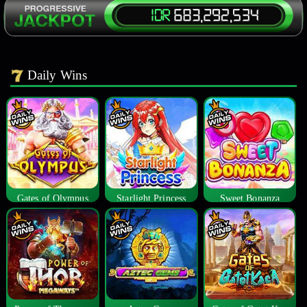
Daily Wins
Gates of Olympus
Starlight Princess
Sweet Bonanza