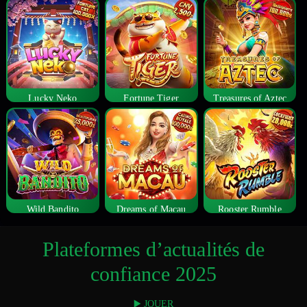
Lucky Neko
Fortune Tiger
Treasures of Aztec
Wild Bandito
Dreams of Macau
Rooster Rumble
Plateformes d’actualités de
confiance 2025
▶️ JOUER