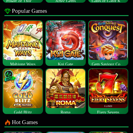
Power of Thor Megaways
Aztec Gems
Gates of Gatot Kaca
Popular Games
Mahjong Ways
Koi Gate
Gem Saviour Conquest
Gold Blitz
Roma
Fiery Sevens
Hot Games