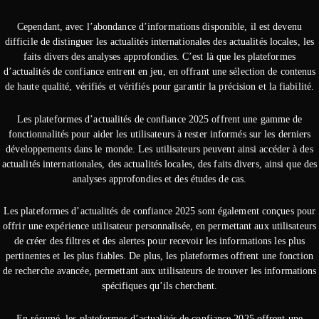
Cependant, avec l’abondance d’informations disponible, il est devenu
difficile de distinguer les actualités internationales des actualités locales, les
faits divers des analyses approfondies. C’est là que les plateformes
d’actualités de confiance entrent en jeu, en offrant une sélection de contenus
de haute qualité, vérifiés et vérifiés pour garantir la précision et la fiabilité.
Les plateformes d’actualités de confiance 2025 offrent une gamme de
fonctionnalités pour aider les utilisateurs à rester informés sur les derniers
développements dans le monde. Les utilisateurs peuvent ainsi accéder à des
actualités internationales, des actualités locales, des faits divers, ainsi que des
analyses approfondies et des études de cas.
Les plateformes d’actualités de confiance 2025 sont également conçues pour
offrir une expérience utilisateur personnalisée, en permettant aux utilisateurs
de créer des filtres et des alertes pour recevoir les informations les plus
pertinentes et les plus fiables. De plus, les plateformes offrent une fonction
de recherche avancée, permettant aux utilisateurs de trouver les informations
spécifiques qu’ils cherchent.
En résumé, les plateformes d’actualités de confiance 2025 offrent une