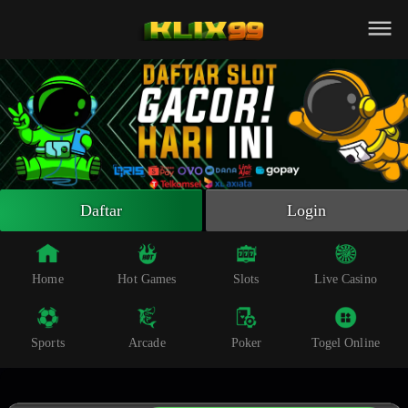
Beranda
Slot Online
Live Casino
Sportsbook
Arcade
Togel Online
Daftar
Login
Poker
Whatsapp
Home
Hot Games
Slots
Live Casino
Telegram
Sports
Arcade
Poker
Togel Online
Livechat