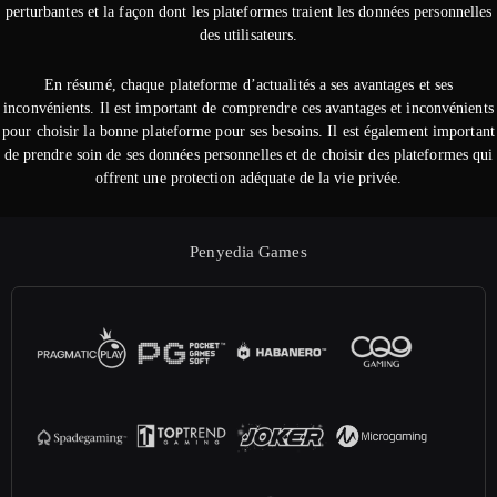
perturbantes et la façon dont les plateformes traient les données personnelles
des utilisateurs.
En résumé, chaque plateforme d’actualités a ses avantages et ses
inconvénients. Il est important de comprendre ces avantages et inconvénients
pour choisir la bonne plateforme pour ses besoins. Il est également important
de prendre soin de ses données personnelles et de choisir des plateformes qui
offrent une protection adéquate de la vie privée.
Penyedia Games