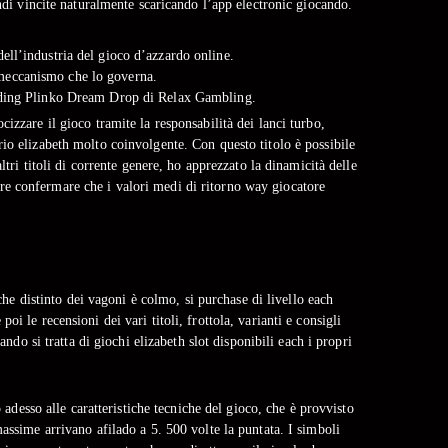
i vincite naturalmente scaricando l’app electronic giocando.
 dell’industria del gioco d’azzardo online.
 meccanismo che lo governa.
rding Plinko Dream Drop di Relax Gambling.
izzare il gioco tramite la responsabilità dei lanci turbo,
io elizabeth molto coinvolgente. Con questo titolo è possibile
ri titoli di corrente genere, ho apprezzato la dinamicità delle
ltre confermare che i valori medi di ritorno way giocatore
he distinto dei vagoni è colmo, si purchase di livello each
i le recensioni dei vari titoli, frottola, varianti e consigli
do si tratta di giochi elizabeth slot disponibili each i propri
adesso alle caratteristiche tecniche del gioco, che è provvisto
massime arrivano afilado a 5. 500 volte la puntata. I simboli