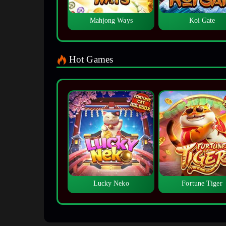
Mahjong Ways
Koi Gate
Hot Games
Lucky Neko
Fortune Tiger