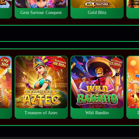
Gem Saviour Conquest
Gold Blitz
Treasures of Aztec
Wild Bandito