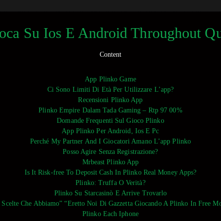
oca Su Ios E Android Throughout Q
Content
App Plinko Game
Ci Sono Limiti Di Età Per Utilizzare L’app?
Recensioni Plinko App
Plinko Empire Dalam Tada Gaming – Rtp 97 00%
Domande Frequenti Sul Gioco Plinko
App Plinko Per Android, Ios E Pc
Perché My Partner And I Giocatori Amano L’app Plinko
Posso Agire Senza Registrazione?
Mrbeast Plinko App
Is It Risk-free To Deposit Cash In Plinko Real Money Apps?
Plinko: Truffa O Verità?
Plinko Su Starcasinò E Arrive Trovarlo
 Scelte Che Abbiamo” “Eretto Noi Di Gazzetta Giocando A Plinko In Free M
Plinko Each Iphone