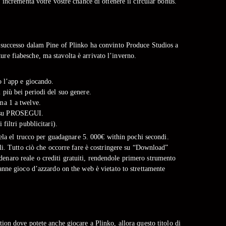
incrementa votre vostre chance di ottenere il circular bonus.
Il successo dalam Pine of Plinko ha convinto Produce Studios a
ure fiabesche, ma stavolta è arrivato l’inverno.
o l’app e giocando.
i più bei periodi del suo genere.
uma 1 a twelve.
a su PROSEGUI.
iltri pubblicitari).
vela el trucco per guadagnare 5. 000€ within pochi secondi.
li. Tutto ciò che occorre fare è costringere su “Download”
enaro reale o crediti gratuiti, rendendole primero strumento
rianne gioco d’azzardo on the web è vietato to strettamente
ition dove potete anche giocare a Plinko, allora questo titolo di