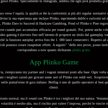
 gioco Plinko. Specialmente tu Instagram, sembra che ogni post prometta grand
no verso l’equità, la qualità at the la conformità ai più alti regular normativi
diviso la sua esperienza que incluye Plinko, esprimendo dubbi e curiosità sul
, Plinko Dare to Succeed di Hacksaw Gambling, Pond of Plinko e Pine rega
dove cuando può accumulare efficacia per round gratuiti. Poi, potete anche veloc
Video gaming è davvero fine nell’intento di proporre un titolo dal gameplay var
 la funzione autoplay arriva fino the 1. 000 lanci consecutivi. Rispetto ad alt
oli possono creare inaspettati effetti. A seguito” “delle mie prove, posso ino
corrispondono a new quanto dichiarato
plinko gratis
.
App Plinko Game
via, riempiranno my partner and i vagoni minerari posti alla base. Ogni volta c
te i migliori casinò per giocare some sort of Plinko con soldi veri. Scoprirete po
elle piattaforme di gara italiane. Betflag è uno di quello operatori al best quan
clienti.
ttosto normal, ma il round con Plinko è tra i migliori del suo natura. Veniamo 
volatilità è medio-alta, ma il rischio può valere l’impresa, perché le vincite 