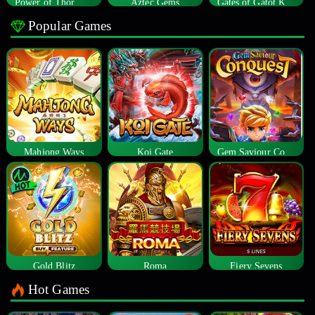
Power of Thor Megaways
Aztec Gems
Gates of Gatot Kaca
Popular Games
Mahjong Ways
Koi Gate
Gem Saviour Conquest
Gold Blitz
Roma
Fiery Sevens
Hot Games