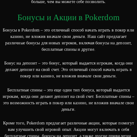
больше, чем вы можете себе позволить.
Бонусы и Акции в Pokerdom
Бонусы в Pokerdom – это отличный способ начать играть в покер или
казино, не вложив вначале свои деньги. Наш сайт предлагает
различные бонусы для новых игроков, включая бонусы на депозит,
бесплатные спины и другие.
Бонус на депозит – это бонус, который выдается игрокам, когда они
делают депозит на свой счет. Это отличный способ начать играть в
покер или казино, не вложив вначале свои деньги.
Бесплатные спины – это еще один тип бонуса, который выдается
игрокам, когда они делают депозит на свой счет. Бесплатные спины –
это возможность играть в покер или казино, не вложив вначале свои
деньги.
Кроме того, Pokerdom предлагает различные акции, которые помогут
вам улучшить свой игровой опыт. Акции могут включать в себя
бесплатные спины, бонусы на депозит, а также другие привилегии.