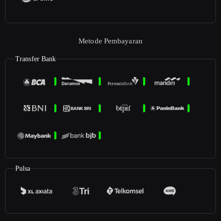
Metode Pembayaran
Transfer Bank
Pulsa