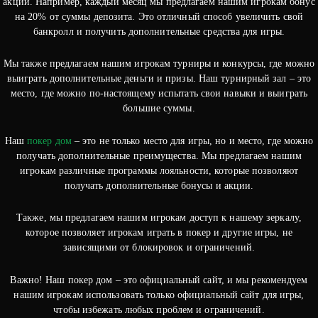
акции. Например, каждый месяц мы предлагаем нашим игрокам бонус
на 20% от суммы депозита. Это отличный способ увеличить свой
банкролл и получить дополнительные средства для игры.
Мы также предлагаем нашим игрокам турниры и конкурсы, где можно
выиграть дополнительные деньги и призы. Наш турнирный зал – это
место, где можно по-настоящему испытать свои навыки и выиграть
большие суммы.
Наш
покер дом
– это не только место для игры, но и место, где можно
получать дополнительные преимущества. Мы предлагаем нашим
игрокам различные программы лояльности, которые позволяют
получать дополнительные бонусы и акции.
Также, мы предлагаем нашим игрокам доступ к нашему зеркалу,
которое позволяет игрокам играть в покер и другие игры, не
зависящими от блокировок и ограничений.
Важно! Наш покер дом – это официальный сайт, и мы рекомендуем
нашим игрокам использовать только официальный сайт для игры,
чтобы избежать любых проблем и ограничений.