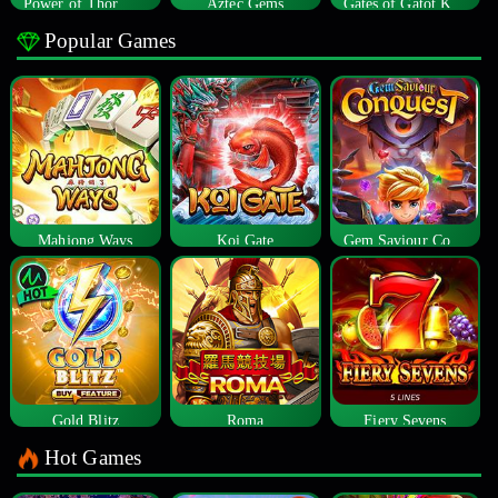
Power of Thor Megaways
Aztec Gems
Gates of Gatot Kaca
Popular Games
Mahjong Ways
Koi Gate
Gem Saviour Conquest
Gold Blitz
Roma
Fiery Sevens
Hot Games