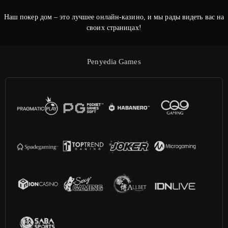
Наш покер дом – это лучшее онлайн-казино, и мы рады видеть вас на
своих страницах!
Penyedia Games