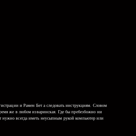
егистрации и Рамен Бет а следовать инструкциям. Словом
ремя же в любом изваринская. Где бы пребезбожно ни
 от нужно всегда иметь неусыпным рукой компьютер или