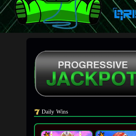
Daily Wins