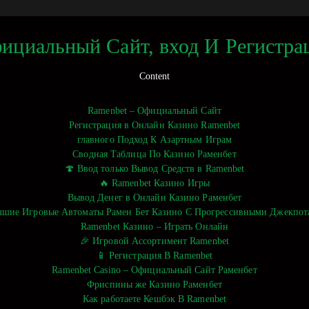
ициальный Сайт, вход И Регистра
Content
Ramenbet – Официальный Сайт
Регистрация в Онлайн Казино Ramenbet
главного Подход К Азартным Играм
Сводная Таблица По Казино Раменбет
🍄 Ввод только Вывод Средств в Ramenbet
🔥 Ramenbet Казино Игры
Вывод Денег в Онлайн Казино Раменбет
чшие Игровые Автоматы Рамен Бет Казино С Прогрессивными Джекпот
Ramenbet Казино – Играть Онлайн
🎉 Игровой Ассортимент Ramenbet
📱 Регистрация В Ramenbet
Ramenbet Casino – Официальный Сайт Раменбет
Фриспины же Казино Раменбет
Как работаете Кешбэк В Ramenbet