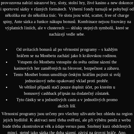
provozovna nabízí nárazové hry, sloty, stolní hry, živé kasino a new dokonce
i sportovní sázky v různých formátech. Výherní fondy turnajů se pohybují od
několika eur do několika tisíc. Ve slotu jsou wild, scatter, free of charge
spiny, Ante sázka a funkce nákupu bonusů. Kombinace nejsou fixovány na
výplatních liniích, ale v clusterech — shluky stejných symbolů, které se
nacházejí vedle sebe.
Od uvítacích bonusů až po věrnostní programy – s každým
hráčem se na Mostbetu zachází jako h královskou rodinou.
Vstupem do Mostbetu vstoupíte do světa online sázení the
kasinových her zaměřených na férovost, bezpečnost a zábavu.
Tento Mostbet bonus umožňuje českým hráčům pojistit si svůj
jednorázový nebo opakovaný vklad proti prohře.
Ve většině případů stačí pouze doplnit účet, po kterém u
bonusový cashback připsán na dodatečný zůstatek.
Tyto částky se u jednotlivých casin a v jednotlivých promo
akcích liší.
Věrnostní programy jsou určeny pro všechny uživatele bez ohledu na region
jejich bydliště. K aktivaci není třeba ověření, ale při výběru peněz z webu
bude třeba zkontrolovat věk a údaje versus pasu. Směnný kurz obdržených
mincí, stejně jako sázka the doba sázení, závisí na úrovni hráče. Ano,