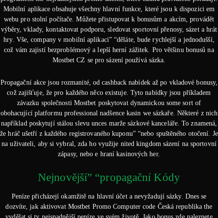
Mobilní aplikace obsahuje všechny hlavní funkce, které jsou k dispozici em
webu pro stolní počítače. Můžete přistupovat k bonusům a akcím, provádět
výběry, vklady, kontaktovat podporu, sledovat sportovní přenosy, sázet a hrát
hry. Vše, company v mobilní aplikaci” “děláte, bude rychlejší a jednodušší,
což vám zajistí bezproblémový a lepší herní zážitek. Pro většinu bonusů na
Mostbet CZ se pro sázení používá sázka.
Propagační akce jsou rozmanité, od cashback nabídek až po vkladové bonusy,
což zajišťuje, že pro každého něco existuje. Tyto nabídky jsou příkladem
závazku společnosti Mostbet poskytovat dynamickou some sort of
obohacující platformu professional nadšence kasin we sázkaře. Některé z nich
například poskytují stálou slevu unces marže sázkové kanceláře. To znamená,
že hráč ušetří z každého registrovaného kuponu” “nebo spuštěného otočení. Je
na uživateli, aby si vybral, zda ho využije nited kingdom sázení na sportovní
zápasy, nebo e hraní kasinových her.
Nejnovější” “propagační Kódy
Peníze přicházejí okamžitě na hlavní účet a nevyžadují sázky. Dnes se
dozvíte, jak aktivovat Mostbet Promo Computer code Česká republika the
vydělat si ty nejsnadnější peníze ve svém životě. Jako bonus zde naleznete