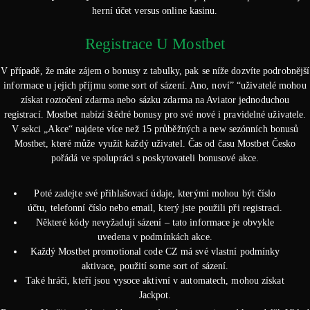
herní účet versus online kasinu.
Registrace U Mostbet
V případě, že máte zájem o bonusy z tabulky, pak se níže dozvíte podrobnější
informace u jejich příjmu some sort of sázení. Ano, noví” “uživatelé mohou
získat roztočení zdarma nebo sázku zdarma na Aviator jednoduchou
registrací. Mostbet nabízí štědré bonusy pro své nové i pravidelné uživatele.
V sekci „Akce“ najdete více než 15 průběžných a new sezónních bonusů
Mostbet, které může využít každý uživatel. Čas od času Mostbet Česko
pořádá ve spolupráci s poskytovateli bonusové akce.
Poté zadejte své přihlašovací údaje, kterými mohou být číslo
účtu, telefonní číslo nebo email, který jste použili při registraci.
Některé kódy nevyžadují sázení – tato informace je obvykle
uvedena v podmínkách akce.
Každý Mostbet promotional code CZ má své vlastní podmínky
aktivace, použití some sort of sázení.
Také hráči, kteří jsou vysoce aktivní v automatech, mohou získat
Jackpot.