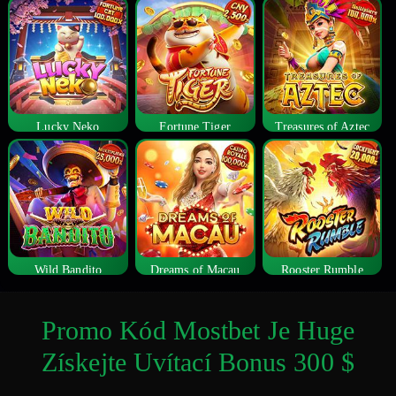
Lucky Neko
Fortune Tiger
Treasures of Aztec
Wild Bandito
Dreams of Macau
Rooster Rumble
Promo Kód Mostbet Je Huge
Získejte Uvítací Bonus 300 $