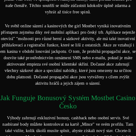
naše čtenáře. Těchto soutěží se může zúčastnit kdokoliv úplně zdarma a
vyhrát až tisíce free spinů.
Ve světě online sázení a kasinových the girl Mostbet vyniká inovativním
přístupem zejména díky své mobilní aplikaci pro český trh. Aplikace nejenže
otevírá” “možnosti pro různé herní a sázkové aktivity, ale má také inovativní
přihlašovací a registrační funkce, které se liší z ostatních. Akce ze vztahují i
em kasina v období losování jackpotu. O tom, že probíhá propagační akce, se
dozvíte také prostřednictvím oznámení SMS nebo e-mailu, pokud je máte
aktivované empieza své osobní klientské skříni. Dočasné akce zahrnují
všechny sázkové akce a speciální nabídky, které jsou omezeny na určitou
dobu platnosti. Dočasné propagační akce jsou vytvářeny s cílem zvýšit
aktivitu hráčů a jejich zájem o sázení.
Jak Funguje Bonusový Systém Mostbet Casino
Česko
Výhody zahrnují exkluzivní bonusy, cashback nebo osobní servis. Své
nasbírané body můžete kontrolovat na kartě „Mince“ ve svém profilu. Tam
také vidíte, kolik úkolů musíte splnit, abyste získali nový stav. Chcete-li