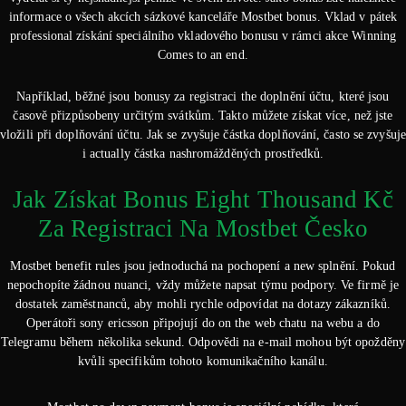
informace o všech akcích sázkové kanceláře Mostbet bonus. Vklad v pátek
professional získání speciálního vkladového bonusu v rámci akce Winning
Comes to an end.
Například, běžné jsou bonusy za registraci the doplnění účtu, které jsou
časově přizpůsobeny určitým svátkům. Takto můžete získat více, než jste
vložili při doplňování účtu. Jak se zvyšuje částka doplňování, často se zvyšuje
i actually částka nashromážděných prostředků.
Jak Získat Bonus Eight Thousand Kč
Za Registraci Na Mostbet Česko
Mostbet benefit rules jsou jednoduchá na pochopení a new splnění. Pokud
nepochopíte žádnou nuanci, vždy můžete napsat týmu podpory. Ve firmě je
dostatek zaměstnanců, aby mohli rychle odpovídat na dotazy zákazníků.
Operátoři sony ericsson připojují do on the web chatu na webu a do
Telegramu během několika sekund. Odpovědi na e-mail mohou být opožděny
kvůli specifikům tohoto komunikačního kanálu.