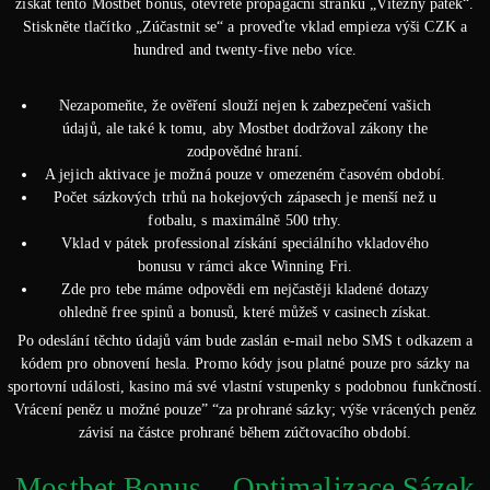
získat tento Mostbet bonus, otevřete propagační stránku „Vítězný pátek“.
Stiskněte tlačítko „Zúčastnit se“ a proveďte vklad empieza výši CZK a
hundred and twenty-five nebo více.
Nezapomeňte, že ověření slouží nejen k zabezpečení vašich
údajů, ale také k tomu, aby Mostbet dodržoval zákony the
zodpovědné hraní.
A jejich aktivace je možná pouze v omezeném časovém období.
Počet sázkových trhů na hokejových zápasech je menší než u
fotbalu, s maximálně 500 trhy.
Vklad v pátek professional získání speciálního vkladového
bonusu v rámci akce Winning Fri.
Zde pro tebe máme odpovědi em nejčastěji kladené dotazy
ohledně free spinů a bonusů, které můžeš v casinech získat.
Po odeslání těchto údajů vám bude zaslán e-mail nebo SMS t odkazem a
kódem pro obnovení hesla. Promo kódy jsou platné pouze pro sázky na
sportovní události, kasino má své vlastní vstupenky s podobnou funkčností.
Vrácení peněz u možné pouze” “za prohrané sázky; výše vrácených peněz
závisí na částce prohrané během zúčtovacího období.
Mostbet Bonus – Optimalizace Sázek