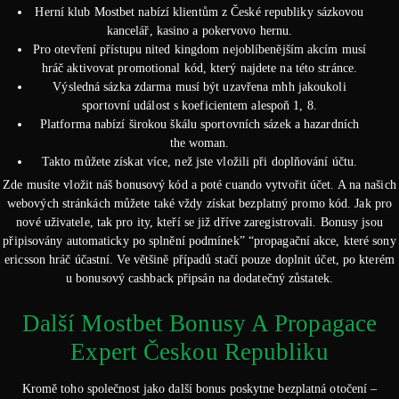
Herní klub Mostbet nabízí klientům z České republiky sázkovou
kancelář, kasino a pokervovo hernu.
Pro otevření přístupu nited kingdom nejoblíbenějším akcím musí
hráč aktivovat promotional kód, který najdete na této stránce.
Výsledná sázka zdarma musí být uzavřena mhh jakoukoli
sportovní událost s koeficientem alespoň 1, 8.
Platforma nabízí širokou škálu sportovních sázek a hazardních
the woman.
Takto můžete získat více, než jste vložili při doplňování účtu.
Zde musíte vložit náš bonusový kód a poté cuando vytvořit účet. A na našich
webových stránkách můžete také vždy získat bezplatný promo kód. Jak pro
nové uživatele, tak pro ity, kteří se již dříve zaregistrovali. Bonusy jsou
připisovány automaticky po splnění podmínek” “propagační akce, které sony
ericsson hráč účastní. Ve většině případů stačí pouze doplnit účet, po kterém
u bonusový cashback připsán na dodatečný zůstatek.
Další Mostbet Bonusy A Propagace
Expert Českou Republiku
Kromě toho společnost jako další bonus poskytne bezplatná otočení –