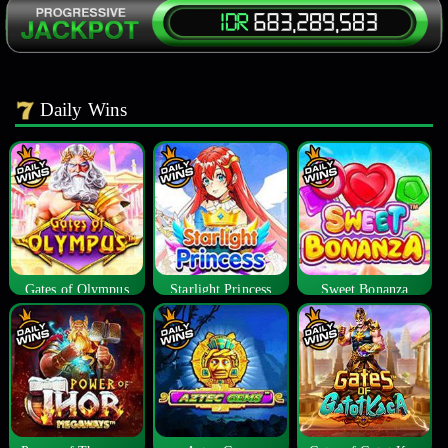
Daily Wins
Gates of Olympus
Starlight Princess
Sweet Bonanza