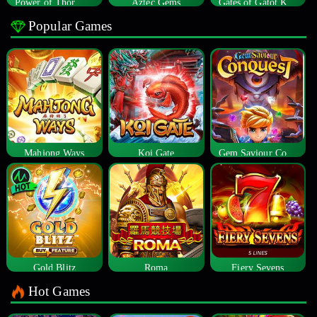
Power of Thor Megaways
Aztec Gems
Gates of Gatot Kaca
Popular Games
Mahjong Ways
Koi Gate
Gem Saviour Conquest
Gold Blitz
Roma
Fiery Sevens
Hot Games