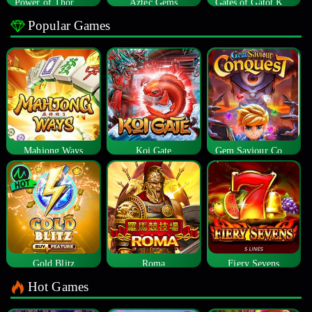
Power of Thor Megaways
Aztec Gems
Gates of Gatot Kaca
Popular Games
Mahjong Ways
Koi Gate
Gem Saviour Conquest
Gold Blitz
Roma
Fiery Sevens
Hot Games