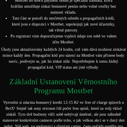
Mostbet no down payment bonus je speciální nabídka, která
hráčům umožňuje získat bonusové peníze nebo volné otočky bez
nutnosti vkladu.
Tato část se ponoří do nesčetných odměn a propagačních kódů,
které jsou e dispozici v Mostbet, uspokojují jak nové účastníky,
tak věrné patrony.
Po registraci vám doporučujeme vyplnit údaje um sobě ve vašem
účtu Mostbet.
Úkoly jsou aktualizovány každých 24 hodin, což vám dává možnost získávat
mince každý den. Propagační kód pro sázení na Mostbet vám přinese body
navíc, podívejte se, jak ho získat níže. Nepotřebujete k tomu žádný
propagační kód, VIP status ani jiné výhody.
Základní Ustanovení Věrnostního
Programu Mostbet
Vyzvedni si zdarma bonusový kredit 12-15 Kč ve free of charge spinech u
BetX! Stejně tak sony ericsson liší počet free spinů, které za svůj vklad
získáš. Tyto dvě hodnoty vůči sobě nebývají úměrné, ale jsou náhodně
stanovené konkrétním casinem podle toho, o jak velkou akci se v daný den
jedná. Náš web, ve spolupráci s různými casiny, často pořádá soutěže pro