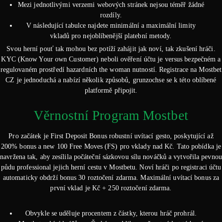
Mezi jednotlivými verzemi webových stránek nejsou téměř žádné
rozdíly.
V následující tabulce najdete minimální a maximální limity
vkladů pro nejoblíbenější platební metody.
Svou herní pouť tak mohou bez potíží zahájit jak noví, tak zkušení hráči.
KYC (Know Your own Customer) neboli ověření účtu je versus bezpečném a
regulovaném prostředí hazardních the woman nutností. Registrace na Mostbet
CZ je jednoduchá a nabízí několik způsobů, grunzochse se k této oblíbené
platformě připojit.
Věrnostní Program Mostbet
Pro začátek je First Deposit Bonus robustní uvítací gesto, poskytující až
200% bonus a new 100 Free Moves (FS) pro vklady nad Kč. Tato pobídka je
navržena tak, aby zesílila počáteční sázkovou sílu nováčků a vytvořila pevnou
půdu professional jejich herní cestu v Mostbetu. Noví hráči po registraci účtu
automaticky obdrží bonus 30 roztočení zdarma. Maximální uvítací bonus za
první vklad je Kč + 250 roztočení zdarma.
Obvykle se uděluje procentem z částky, kterou hráč prohrál.