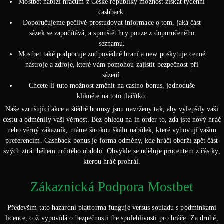
Mostbet nabízí hráčům z České republiky možnost získat týdenní
cashback.
Doporučujeme pečlivě prostudovat informace o tom, jaká část
sázek se započítává, a spouštět hry pouze z doporučeného
seznamu.
Mostbet také podporuje zodpovědné hraní a new poskytuje cenné
nástroje a zdroje, které vám pomohou zajistit bezpečnost při
sázení.
Chcete-li tuto možnost změnit na casino bonus, jednoduše
klikněte na toto tlačítko.
Naše vzrušující akce a štědré bonusy jsou navrženy tak, aby vylepšily vaši
cestu a odměnily vaši věrnost. Bez ohledu na in order to, zda jste nový hráč
nebo věrný zákazník, máme širokou škálu nabídek, které vyhovují vašim
preferencím. Cashback bonus je forma odměny, kde hráči obdrží zpět část
svých ztrát během určitého období. Obvykle se uděluje procentem z částky,
kterou hráč prohrál.
Zákaznická Podpora Mostbet
Především tato hazardní platforma funguje versus souladu s podmínkami
licence, což vypovídá o bezpečnosti the spolehlivosti pro hráče. Za druhé,