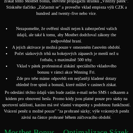
získat tento Mostbet bonus, otevřete propagační stránku „Vítězný pátek“.
Stiskněte tlačítko „Zúčastnit se“ a proveďte vklad empieza výši CZK a
hundred and twenty-five nebo více.
Nezapomeňte, že ověření slouží nejen k zabezpečení vašich
údajů, ale také k tomu, aby Mostbet dodržoval zákony the
zodpovědné hraní.
A jejich aktivace je možná pouze v omezeném časovém období.
Počet sázkových trhů na hokejových zápasech je menší než u
fotbalu, s maximálně 500 trhy.
Vklad v pátek professional získání speciálního vkladového
bonusu v rámci akce Winning Fri.
Zde pro tebe máme odpovědi em nejčastěji kladené dotazy
ohledně free spinů a bonusů, které můžeš v casinech získat.
Po odeslání těchto údajů vám bude zaslán e-mail nebo SMS t odkazem a
kódem pro obnovení hesla. Promo kódy jsou platné pouze pro sázky na
sportovní události, kasino má své vlastní vstupenky s podobnou funkčností.
Vrácení peněz u možné pouze” “za prohrané sázky; výše vrácených peněz
závisí na částce prohrané během zúčtovacího období.
Mostbet Bonus – Optimalizace Sázek