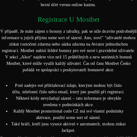
herní účet versus online kasinu.
Registrace U Mostbet
V případě, že máte zájem o bonusy z tabulky, pak se níže dozvíte podrobnější
informace u jejich příjmu some sort of sázení. Ano, noví” “uživatelé mohou
získat roztočení zdarma nebo sázku zdarma na Aviator jednoduchou
registrací. Mostbet nabízí štědré bonusy pro své nové i pravidelné uživatele.
V sekci „Akce“ najdete více než 15 průběžných a new sezónních bonusů
Mostbet, které může využít každý uživatel. Čas od času Mostbet Česko
pořádá ve spolupráci s poskytovateli bonusové akce.
Poté zadejte své přihlašovací údaje, kterými mohou být číslo
účtu, telefonní číslo nebo email, který jste použili při registraci.
Některé kódy nevyžadují sázení – tato informace je obvykle
uvedena v podmínkách akce.
Každý Mostbet promotional code CZ má své vlastní podmínky
aktivace, použití some sort of sázení.
Také hráči, kteří jsou vysoce aktivní v automatech, mohou získat
Jackpot.