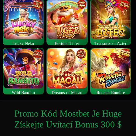
Lucky Neko
Fortune Tiger
Treasures of Aztec
Wild Bandito
Dreams of Macau
Rooster Rumble
Promo Kód Mostbet Je Huge
Získejte Uvítací Bonus 300 $