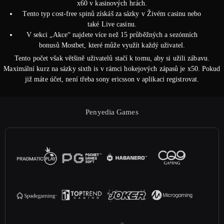
x60 v kasinových hrách.
Tento typ cost-free spinů získáš za sázky v Živém casinu nebo
také Live casinu.
V sekci „Akce“ najdete více než 15 průběžných a sezónních
bonusů Mostbet, které může využít každý uživatel.
Tento počet však většině uživatelů stačí k tomu, aby si užili zábavu.
Maximální kurz na sázky sixth is v rámci hokejových zápasů je x50. Pokud
již máte účet, není třeba sony ericsson v aplikaci registrovat.
Penyedia Games