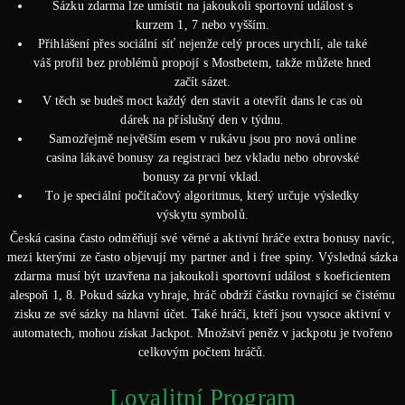
Sázku zdarma lze umístit na jakoukoli sportovní událost s
kurzem 1, 7 nebo vyšším.
Přihlášení přes sociální síť nejenže celý proces urychlí, ale také
váš profil bez problémů propojí s Mostbetem, takže můžete hned
začít sázet.
V těch se budeš moct každý den stavit a otevřít dans le cas où
dárek na příslušný den v týdnu.
Samozřejmě největším esem v rukávu jsou pro nová online
casina lákavé bonusy za registraci bez vkladu nebo obrovské
bonusy za první vklad.
To je speciální počítačový algoritmus, který určuje výsledky
výskytu symbolů.
Česká casina často odměňují své věrné a aktivní hráče extra bonusy navíc,
mezi kterými ze často objevují my partner and i free spiny. Výsledná sázka
zdarma musí být uzavřena na jakoukoli sportovní událost s koeficientem
alespoň 1, 8. Pokud sázka vyhraje, hráč obdrží částku rovnající se čistému
zisku ze své sázky na hlavní účet. Také hráči, kteří jsou vysoce aktivní v
automatech, mohou získat Jackpot. Množství peněz v jackpotu je tvořeno
celkovým počtem hráčů.
Loyalitní Program