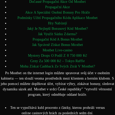
Dočasné Propagační Akce Od Mostbet
Propagační Akce
Akce A Speciální Osobní Bonusy Pro Hráče
Podmínky Užití Propagačního Kódu Aplikace Mostbet
Hry Nabízejí
Jaký Je Nejlepší Bonusový Kód Mostbet?
Jak Využít Sázku Zdarma?
Propagační Kód A Bonus Mostbet
Jak Správně Získat Bonus Mostbet
Mostbet Live-casino
Mystery Drops O Podíl Z 8 750 000 Kč
Ceny Za 500 000 Kč – Tokyo Raffle
Mohu Získat Cashback Ze Svých Ztrát V Mostbet?
Po Mostbet on the internet login můžete spravovat svůj účet v osobním
kabinetu — ten slouží veoma prostředník mezi klientem a herním klubem. S
jeho pomocí můžete doplňovat účet, vybírat výhry, získávat bonusy, sledovat
dynamiku sázek atd. Mostbet v srdci České republiky” “vytvořil věrnostní
program, který odměňuje oddané hráče.
Ten se vypočítává ksfd procento z částky, kterou prohráli versus
online casinových hrách za posledních sedm dní.