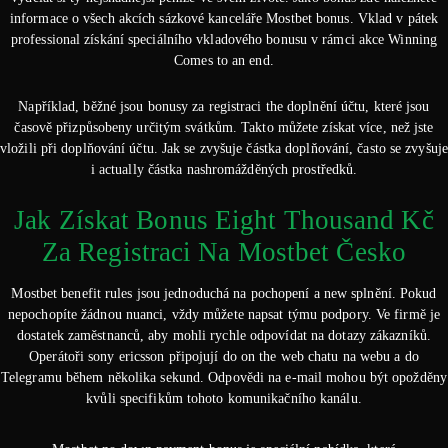
informace o všech akcích sázkové kanceláře Mostbet bonus. Vklad v pátek
professional získání speciálního vkladového bonusu v rámci akce Winning
Comes to an end.
Například, běžné jsou bonusy za registraci the doplnění účtu, které jsou
časově přizpůsobeny určitým svátkům. Takto můžete získat více, než jste
vložili při doplňování účtu. Jak se zvyšuje částka doplňování, často se zvyšuje
i actually částka nashromážděných prostředků.
Jak Získat Bonus Eight Thousand Kč
Za Registraci Na Mostbet Česko
Mostbet benefit rules jsou jednoduchá na pochopení a new splnění. Pokud
nepochopíte žádnou nuanci, vždy můžete napsat týmu podpory. Ve firmě je
dostatek zaměstnanců, aby mohli rychle odpovídat na dotazy zákazníků.
Operátoři sony ericsson připojují do on the web chatu na webu a do
Telegramu během několika sekund. Odpovědi na e-mail mohou být opožděny
kvůli specifikům tohoto komunikačního kanálu.