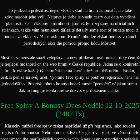
To je skvělá příležitost nejen vložit vklad na hraní automatů, ale také
zdvojnásobit jeho výši. Nejprve je třeba je vsadit carry out data vypršení
platnosti akce. Všechny podrobnosti jsou vždy rozepsány na oficiálních
stránkách, takže vám neuniknou důležité detaily some sort of budete moci z
bonusu za vklad vytěžit maximum. Kromě toho lze získat bonusy v rámci
periodických akcí the pomocí promo kódu Mostbet.
Mostbet se neustále snaží vylepšovat a new přidávat nové funkce, díky čemuž
je nejlepší možností on the web hraní v České republice. Jedná se o konkrétní
hru, která se každý týden mění the na které když protočíš určitou částku,
získáš peníze na svůj účet. Vybrané Free spiny za pouhou registraci, není nic
jednoduššího. Pro zisk tohoto bonusu budeš muset “protočit” nějakou sumu.
Jak to funguje konkrétně se dozvíš v přiloženém článku.
Free Spiny A Bonusy Dnes Neděle 12 10 2025
(2482 Fs)
Klasicky můžeš free spiny získat například už při registraci, jako součást
registračního bonusu. Nebo potom, když už registrovaný jsi, ve věrnostních
programech the nejrůznějších promo akcích, které casina pravidelně pořádají.