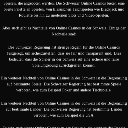
Spielen, die angeboten werden. Die Schweizer Online Casinos bieten eine
breite Palette an Spielen, von klassischen Tischspielen wie Blackjack und
Roulette bis hin zu modernen Slots und Video-Spielen.
Aber auch gibt es Nachteile von Online Casinos in der Schweiz. Einige der
Nachteile sind:
Die Schweizer Regierung hat strenge Regeln für die Online Casinos
festgelegt, um sicherzustellen, dass sie fair und transparent sind. Dies
bedeutet, dass die Spieler in der Schweiz auf eine sichere und faire
Spielumgebung zurückgreifen können.
Ein weiterer Nachteil von Online Casinos in der Schweiz ist die Begrenzung
auf bestimmte Spiele. Die Schweizer Regierung hat bestimmte Spiele
verboten, wie zum Beispiel Poker und andere Tischspiele.
Ein weiterer Nachteil von Online Casinos in der Schweiz ist die Begrenzung
auf bestimmte Länder. Die Schweizer Regierung hat bestimmte Länder
verboten, wie zum Beispiel die USA.