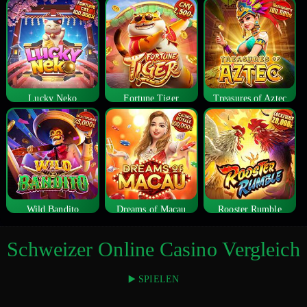
Lucky Neko
Fortune Tiger
Treasures of Aztec
Wild Bandito
Dreams of Macau
Rooster Rumble
Schweizer Online Casino Vergleich
▶️ SPIELEN