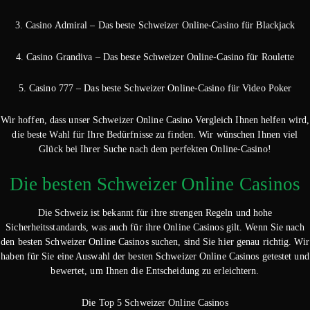
3. Casino Admiral – Das beste Schweizer Online-Casino für Blackjack
4. Casino Grandiva – Das beste Schweizer Online-Casino für Roulette
5. Casino 777 – Das beste Schweizer Online-Casino für Video Poker
Wir hoffen, dass unser Schweizer Online Casino Vergleich Ihnen helfen wird,
die beste Wahl für Ihre Bedürfnisse zu finden. Wir wünschen Ihnen viel
Glück bei Ihrer Suche nach dem perfekten Online-Casino!
Die besten Schweizer Online Casinos
Die Schweiz ist bekannt für ihre strengen Regeln und hohe
Sicherheitsstandards, was auch für ihre Online Casinos gilt. Wenn Sie nach
den besten Schweizer Online Casinos suchen, sind Sie hier genau richtig. Wir
haben für Sie eine Auswahl der besten Schweizer Online Casinos getestet und
bewertet, um Ihnen die Entscheidung zu erleichtern.
Die Top 5 Schweizer Online Casinos