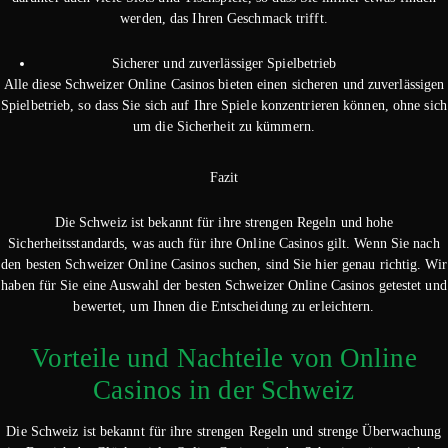
werden, das Ihren Geschmack trifft.
Sicherer und zuverlässiger Spielbetrieb
Alle diese Schweizer Online Casinos bieten einen sicheren und zuverlässigen
Spielbetrieb, so dass Sie sich auf Ihre Spiele konzentrieren können, ohne sich
um die Sicherheit zu kümmern.
Fazit
Die Schweiz ist bekannt für ihre strengen Regeln und hohe
Sicherheitsstandards, was auch für ihre Online Casinos gilt. Wenn Sie nach
den besten Schweizer Online Casinos suchen, sind Sie hier genau richtig. Wir
haben für Sie eine Auswahl der besten Schweizer Online Casinos getestet und
bewertet, um Ihnen die Entscheidung zu erleichtern.
Vorteile und Nachteile von Online
Casinos in der Schweiz
Die Schweiz ist bekannt für ihre strengen Regeln und strenge Überwachung