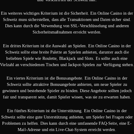
Ein weiteres wichtiges Kriterium ist die Sicherheit. Ein Online Casino in der
Schweiz muss sicherstellen, dass alle Transaktionen und Daten sicher sind.
Dies kann durch die Verwendung von SSL-Verschlüsselung und anderen
Sicherheitsmaßnahmen erreicht werden.
Ein drittes Kriterium ist die Auswahl an Spielen. Ein Online Casino in der
Schweiz sollte eine breite Palette an Spielen anbieten, darunter auch die
beliebten Spiele wie Roulette, Blackjack und Slots. Es sollte auch eine
Vielzahl an verschiedenen Tischen und Jackpot-Spielen zur Verfügung stehen.
Ein viertes Kriterium ist die Bonusangebote. Ein Online Casino in der
Schweiz sollte attraktive Bonusangebote anbieten, um neue Spieler zu
gewinnen und bestehende Spieler zu binden. Diese Angebote sollten jedoch
fair und transparent sein, damit Spieler wissen, was sie zu erwarten haben.
Ein fünftes Kriterium ist die Unterstützung. Ein Online Casino in der
Schweiz sollte eine gute Unterstützung anbieten, um Spieler bei Fragen oder
Problemen zu helfen. Dies kann durch eine umfassende FAQ-Seite, eine E-
Mail-Adresse und ein Live-Chat-System erreicht werden.