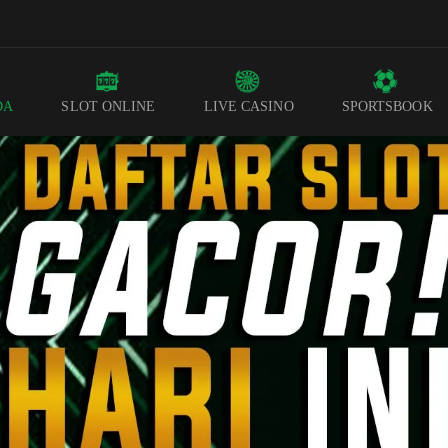
DA
SLOT ONLINE
LIVE CASINO
SPORTSBOOK