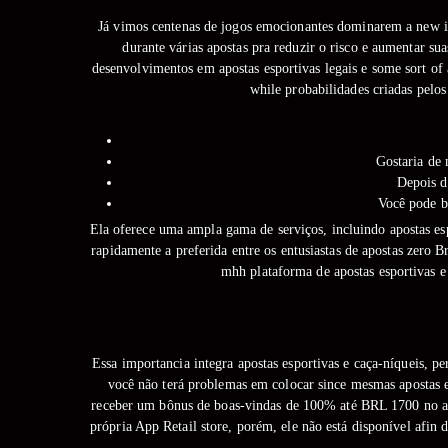
Já vimos centenas de jogos emocionantes dominarem a new i
durante várias apostas pra reduzir o risco e aumentar su
desenvolvimentos em apostas esportivas legais e some sort o
while probabilidades criadas pelo
Gostaria de
Depois d
Você pode b
Ela oferece uma ampla gama de serviços, incluindo apostas esp
rapidamente a preferida entre os entusiastas de apostas zer
mhh plataforma de apostas esportivas e
Essa importancia integra apostas esportivas e caça-níqueis, p
você não terá problemas em colocar since mesmas apostas 
receber um bônus de boas-vindas de 100% até BRL 1700 no ap
própria App Retail store, porém, ele não está disponível afin