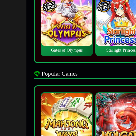
Gates of Olympus
Starlight Princes
Popular Games