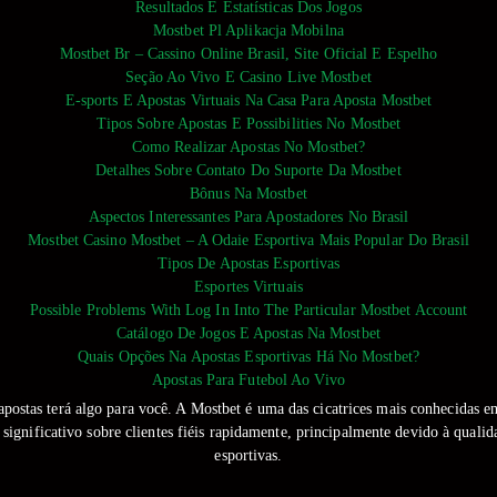
Resultados E Estatísticas Dos Jogos
Mostbet Pl Aplikacja Mobilna
Mostbet Br – Cassino Online Brasil, Site Oficial E Espelho
Seção Ao Vivo E Casino Live Mostbet
E-sports E Apostas Virtuais Na Casa Para Aposta Mostbet
Tipos Sobre Apostas E Possibilities No Mostbet
Como Realizar Apostas No Mostbet?
Detalhes Sobre Contato Do Suporte Da Mostbet
Bônus Na Mostbet
Aspectos Interessantes Para Apostadores No Brasil
Mostbet Casino Mostbet – A Odaie Esportiva Mais Popular Do Brasil
Tipos De Apostas Esportivas
Esportes Virtuais
Possible Problems With Log In Into The Particular Mostbet Account
Catálogo De Jogos E Apostas Na Mostbet
Quais Opções Na Apostas Esportivas Há No Mostbet?
Apostas Para Futebol Ao Vivo
postas terá algo para você. A Mostbet é uma das cicatrices mais conhecidas em
ignificativo sobre clientes fiéis rapidamente, principalmente devido à quali
esportivas.