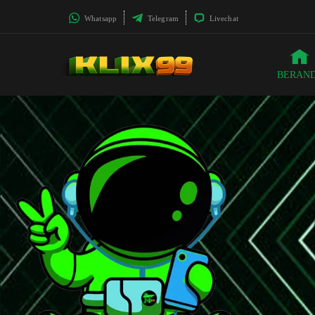
Whatsapp
Telegram
Livechat
BERAN