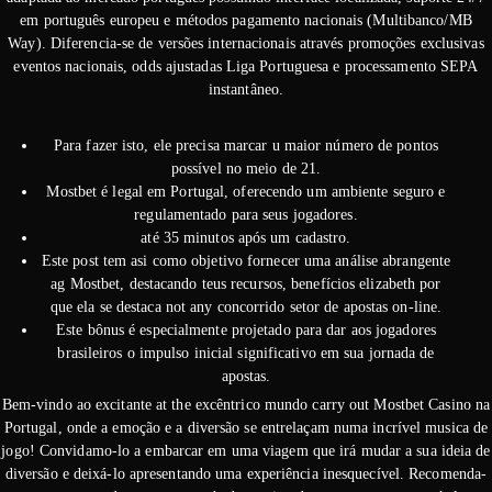
em português europeu e métodos pagamento nacionais (Multibanco/MB
Way). Diferencia-se de versões internacionais através promoções exclusivas
eventos nacionais, odds ajustadas Liga Portuguesa e processamento SEPA
instantâneo.
Para fazer isto, ele precisa marcar u maior número de pontos
possível no meio de 21.
Mostbet é legal em Portugal, oferecendo um ambiente seguro e
regulamentado para seus jogadores.
até 35 minutos após um cadastro.
Este post tem asi como objetivo fornecer uma análise abrangente
ag Mostbet, destacando teus recursos, benefícios elizabeth por
que ela se destaca not any concorrido setor de apostas on-line.
Este bônus é especialmente projetado para dar aos jogadores
brasileiros o impulso inicial significativo em sua jornada de
apostas.
Bem-vindo ao excitante at the excêntrico mundo carry out Mostbet Casino na
Portugal, onde a emoção e a diversão se entrelaçam numa incrível musica de
jogo! Convidamo-lo a embarcar em uma viagem que irá mudar a sua ideia de
diversão e deixá-lo apresentando uma experiência inesquecível. Recomenda-