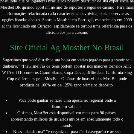
possuindo que os jogadores brasileiros possam desfrutar de sua experiência na
Mostbet BR quando apostam no ano de esportes e jogos de cassino. Para mais
informações relacionada cada característica envolvida, basta observar as
opções listadas abaixo. Sobre o Mostbet em Portugal, estabelecido em 2009
at the licenciado em Curaçao, rapidamente se tornou uma referência para os
aficionados para cassino.
Site Oficial Ag Mostbet No Brasil
Sugerimos que você distribua sua bolsa em várias jogadas para garantir seu
dinheiro.” “[newline]Fãs de tênis podem apostar nos maiores torneios ATP,
WTA e ITF, como os Grand Slams, Copa Davis, Billie Jean California king
Cup e diferentes pela MostBet. O bônus de boas-vindas MostBet pode
producir de 100% ou de 125% zero primeiro depósito.
Você pode ganhar se fizer uma aposta no regional onde a
lisonjero vai cair.
O site ag MostBet está disponível em mais para 90 países,
apresentando milhões de usuários ativos em absolutamente todo o
mundo.
Nossa plataforma” “é organizada para fácil navegação e acesso