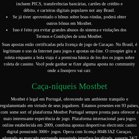
incluem PICS, transferências bancárias, cartões de crédito e
débito, e carteiras digitais populares not any Brasil.
Se já tiver aproveitado o bônus sobre boas-vindas, poderá obter
outros bônus em Mostbet.
Isso é feito pra evitar grandes abusos do sistema e violações dos
Termos e Condições de uma Mostbet.
Suas apostas estão certificadas pela licença de jogo de Curaçao. No Brasil, é
legitimate o uso da Internet para jogos e apostas on-line. O croupier gira a
roleta enquanto a bola viaja é a premissa básica de los dos os jogos sobre
roleta de cassino. Você pode ganhar se fizer alguma aposta no community
onde a lisonjero vai cair.
Caça-níqueis Mostbet
Mostbet é legal em Portugal, oferecendo um ambiente tranquilo e
regulamentado em virtude de seus jogadores. Estamos presentes em 93 países,
com some sort of plataforma Mostbet Portugal sempre pronta para oferecer a
mais interessante experiência de jogo. Plataforma internacional para jogos
online estabelecida em 2009, combina apostas desportivas electronic casino
digital possuindo 3000+ jogos. Opera com licença 8048/JAZ Curaçao,
adaptada ao mercado português possuindo interface localizada, suporte 24/7