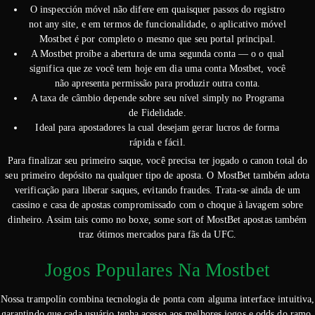
O inspección móvel não difere em quaisquer passos do registro
not any site, e em termos de funcionalidade, o aplicativo móvel
Mostbet é por completo o mesmo que seu portal principal.
A Mostbet proíbe a abertura de uma segunda conta — o o qual
significa que ze você tem hoje em dia uma conta Mostbet, você
não apresenta permissão para produzir outra conta.
A taxa de câmbio depende sobre seu nível simply no Programa
de Fidelidade.
Ideal para apostadores la cual desejam gerar lucros de forma
rápida e fácil.
Para finalizar seu primeiro saque, você precisa ter jogado o canon total do
seu primeiro depósito na qualquer tipo de aposta. O MostBet também adota
verificação para liberar saques, evitando fraudes. Trata-se ainda de um
cassino e casa de apostas compromissado com o choque à lavagem sobre
dinheiro. Assim tais como no boxe, some sort of MostBet apostas também
traz ótimos mercados para fãs da UFC.
Jogos Populares Na Mostbet
Nossa trampolín combina tecnologia de ponta com alguma interface intuitiva,
garantindo que cada usuário tenha acesso aos melhores jogos e odds do ramo.