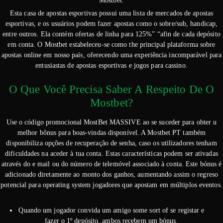
Mostbet.
Esta casa de apostas esportivas possui uma lista de mercados de apostas
esportivas, e os usuários podem fazer apostas como o sobre/sub, handicap,
entre outros. Ela contém ofertas de linha para 125%” “afin de cada depósito
em conta. O Mostbet estabeleceu-se como the principal plataforma sobre
apostas online em nosso país, oferecendo uma experiência incomparável para
entusiastas de apostas esportivas e jogos para cassino.
O Que Você Precisa Saber A Respeito De O
Mostbet?
Use o código promocional MostBet MASSIVE ao se suceder para obter u
melhor bônus para boas-vindas disponível. A Mostbet PT também
disponibiliza opções de recuperação de senha, caso os utilizadores tenham
dificuldades na aceder à tua conta. Estas características podem ser ativadas
através do e mail ou do número de telemóvel associado à conta. Este bónus é
adicionado diretamente ao monto dos ganhos, aumentando assim o regreso
potencial para operating system jogadores que apostam em múltiplos eventos.
Quando um jogador convida um amigo some sort of se registar e
fazer o 1º depósito, ambos recebem um bónus.