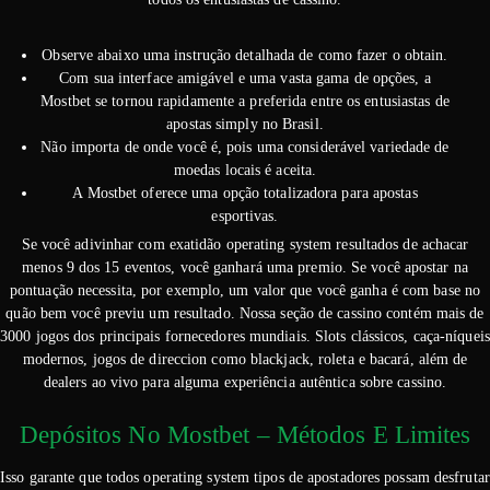
Observe abaixo uma instrução detalhada de como fazer o obtain.
Com sua interface amigável e uma vasta gama de opções, a
Mostbet se tornou rapidamente a preferida entre os entusiastas de
apostas simply no Brasil.
Não importa de onde você é, pois uma considerável variedade de
moedas locais é aceita.
A Mostbet oferece uma opção totalizadora para apostas
esportivas.
Se você adivinhar com exatidão operating system resultados de achacar
menos 9 dos 15 eventos, você ganhará uma premio. Se você apostar na
pontuação necessita, por exemplo, um valor que você ganha é com base no
quão bem você previu um resultado. Nossa seção de cassino contém mais de
3000 jogos dos principais fornecedores mundiais. Slots clássicos, caça-níqueis
modernos, jogos de direccion como blackjack, roleta e bacará, além de
dealers ao vivo para alguma experiência autêntica sobre cassino.
Depósitos No Mostbet – Métodos E Limites
Isso garante que todos operating system tipos de apostadores possam desfrutar