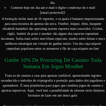
dia.
Comente hoje em dia um e-mail e digite o endereço de e-mail
[email protected]3.
A formação inclui mais de 16 esportes, o os quais é bastante impressionante
para uma locuinta de apostas tão nova. Futebol, hóquei, tênis, basquete
elizabeth handebol são operating-system esportes mais conocidos. Cricket,
rúgbi, futebol de praia e snooker são alguns dos esportes cependant
incomuns. Saiba mais sobre seus bônus especiais, modos sobre bônus e since
melhores estratégias em virtude de ganhar muito. Um dos caça-níqueis
cependant populares entre os streamers e fãs de caça-níqueis on-line.
Ganhe 10% De Procuring De Cassino Toda
Semana Em Jogos Mostbet
Trata-se do cassino e casa para apostas confiável, apresentando registro
reconhecido e métodos de criptografia e proteção para dados dos jogadores e
apostadores. É uma plataforma para jogos que combina jogos de cassino e
apostas esportivas. Aqui, você tem a possibilidade de alternar entre distintos
formatos de lazer em um único gole.