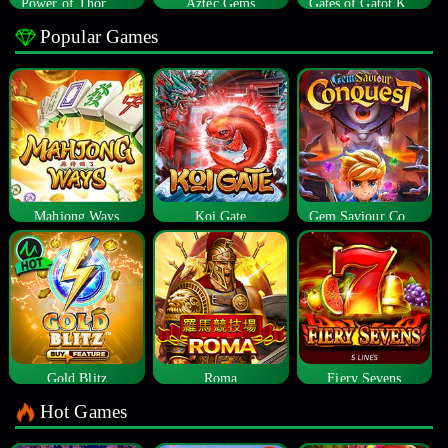
Power of Thor Megaways
Aztec Gems
Gates of Gatot Kaca
Popular Games
Mahjong Ways
Koi Gate
Gem Saviour Conquest
Gold Blitz
Roma
Fiery Sevens
Hot Games