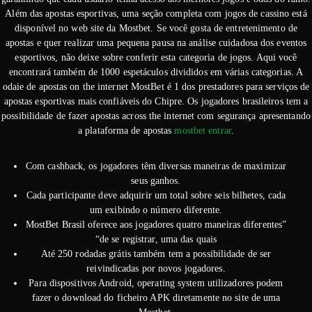
Além das apostas esportivas, uma seção completa com jogos de cassino está
disponível no web site da Mostbet. Se você gosta de entretenimento de
apostas e quer realizar uma pequena pausa na análise cuidadosa dos eventos
esportivos, não deixe sobre conferir esta categoria de jogos. Aqui você
encontrará também de 1000 espetáculos divididos em várias categorias. A
odaie de apostas on the internet MostBet é 1 dos prestadores para serviços de
apostas esportivas mais confiáveis do Chipre. Os jogadores brasileiros tem a
possibilidade de fazer apostas across the internet com segurança apresentando
a plataforma de apostas
mostbet entrar
.
Com cashback, os jogadores têm diversas maneiras de maximizar
seus ganhos.
Cada participante deve adquirir um total sobre seis bilhetes, cada
um exibindo o número diferente.
MostBet Brasil oferece aos jogadores quatro maneiras diferentes”
“de se registrar, uma das quais
Até 250 rodadas grátis também tem a possibilidade de ser
reivindicadas por novos jogadores.
Para dispositivos Android, operating system utilizadores podem
fazer o download do ficheiro APK diretamente no site de uma