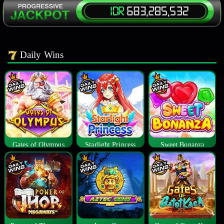
Daily Wins
Gates of Olympus
Starlight Princess
Sweet Bonanza