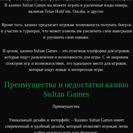
В казино Sultan Games вы можете играть в различные виды покера,
включая Texas Hold’em, Omaha, и другие.
Кроме того, казино предлагает игрокам возможность получать бонусы
и участие в турнирах, что может помочь им увеличить свои выигрыши
и улучшить свои навыки.
В целом, казино Sultan Games – это отличная платформа для игроков,
которые ищут развлечения и возможности для игры. С ее широким
спектром игр и возможностями, это идеальное место для игроков,
которые ищут новые и интересные игры.
Преимущества и недостатки казино
Sultan Games
Преимущества:
Уникальный дизайн и интерфейс – Казино Sultan Games имеет
современный и удобный дизайн, который позволяет игрокам легко
найти нужную игру или функцию.