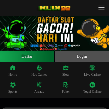
Beranda
Slot Online
Live Casino
Sportsbook
Arcade
Togel Online
Daftar
Login
Poker
Whatsapp
Home
Hot Games
Slots
Live Casino
Telegram
Sports
Arcade
Poker
Togel Online
Livechat