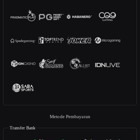
Metode Pembayaran
Transfer Bank