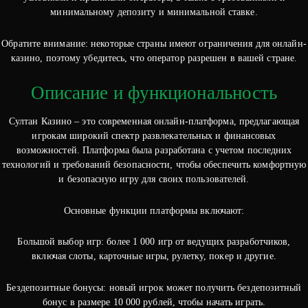
минимальному депозиту и минимальной ставке.
Обратите внимание: некоторые страны имеют ограничения для онлайн-
казино, поэтому убедитесь, что оператор разрешен в вашей стране.
Описание и функциональность
Султан Казино – это современная онлайн-платформа, предлагающая
игрокам широкий спектр развлекательных и финансовых
возможностей. Платформа была разработана с учетом последних
технологий и требований безопасности, чтобы обеспечить комфортную
и безопасную игру для своих пользователей.
Основные функции платформы включают:
Большой выбор игр: более 1 000 игр от ведущих разработчиков,
включая слоты, карточные игры, рулетку, покер и другие.
Бездепозитные бонусы: новый игрок может получить бездепозитный
бонус в размере 10 000 рублей, чтобы начать играть.