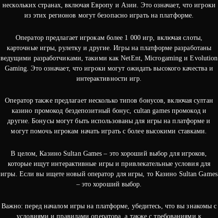
нескольких странах, включая Европу и Азии. Это означает, что игроки
из этих регионов могут безопасно играть на платформе.
Оператор предлагает игрокам более 1 000 игр, включая слоты,
карточные игры, рулетку и другие. Игры на платформе разработаны
ведущими разработчиками, такими как NetEnt, Microgaming и Evolution
Gaming. Это означает, что игроки могут ожидать высокого качества и
интерактивности игр.
Оператор также предлагает несколько типов бонусов, включая султан
казино промокод бездепозитный бонус, сultan games промокод и
другие. Бонусы могут быть использованы для игры на платформе и
могут помочь игрокам начать играть с более высокими ставками.
В целом, Казино Sultan Games – это хороший выбор для игроков,
которые ищут интерактивные игры и привлекательные условия для
игры. Если вы ищете новый оператор для игры, то Казино Sultan Games
– это хороший выбор.
Важно: перед началом игры на платформе, убедитесь, что вы знакомы с
условиями и правилами оператора, а также с требованиями к