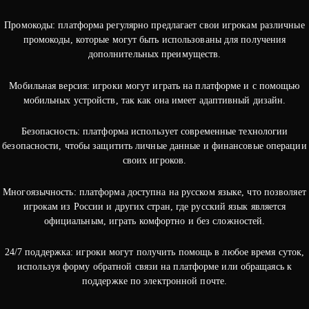
Промокоды: платформа регулярно предлагает свои игрокам различные
промокоды, которые могут быть использованы для получения
дополнительных преимуществ.
Мобильная версия: игроки могут играть на платформе и с помощью
мобильных устройств, так как она имеет адаптивный дизайн.
Безопасность: платформа использует современные технологии
безопасности, чтобы защитить личные данные и финансовые операции
своих игроков.
Многоязычность: платформа доступна на русском языке, что позволяет
игрокам из России и других стран, где русский язык является
официальным, играть комфортно и без сложностей.
24/7 поддержка: игроки могут получить помощь в любое время суток,
используя форму обратной связи на платформе или обращаясь к
поддержке по электронной почте.